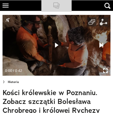
Skip
to
NATIONAL GEOGRAPHIC
main
content
TRAVELER
PODCASTY
Sklep
Newsletter
0:00 / 0:42
Cuda Polski
Historia
Wielki Konkurs Fotograficzny
Kości królewskie w Poznaniu.
Trendbook Podróżniczy
Zobacz szczątki Bolesława
Polecane
Chrobrego i królowej Rychezy