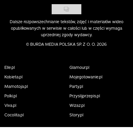
Dalsze rozpowszechnianie tekstów, zdjęć i materiałów wideo
opublikowanych w serwisie w całości lub w części wymaga
uprzedniej zgody wydawcy.
©
BURDA MEDIA POLSKA SP. Z O. O. 2026
Elle.pl
Glamour.pl
Kobieta.pl
Mojegotowanie.pl
Mamotoja.pl
Party.pl
Polki.pl
Przyslijprzepis.pl
Viva.pl
Wizaz.pl
Cocolita.pl
Story.pl