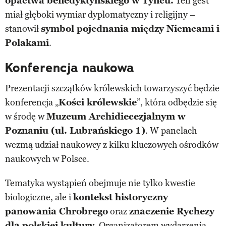
opactwa benedyktyńskiego w Tyńcu.
Ten gest
miał głęboki wymiar dyplomatyczny i religijny –
stanowił
symbol pojednania między Niemcami i
Polakami
.
Konferencja naukowa
Prezentacji szczątków królewskich towarzyszyć będzie
konferencja „
Kości królewskie
”, która odbędzie się
w środę w
Muzeum Archidiecezjalnym w
Poznaniu (ul. Lubrańskiego 1)
. W panelach
wezmą udział naukowcy z kilku kluczowych ośrodków
naukowych w Polsce.
Tematyka wystąpień obejmuje nie tylko kwestie
biologiczne, ale i
kontekst historyczny
panowania Chrobrego
oraz
znaczenie Rychezy
dla polskiej kultury
. Organizatorem wydarzenia