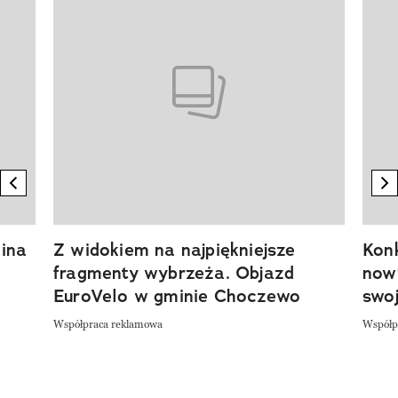
previous element
n
ina
Z widokiem na najpiękniejsze
Kon
fragmenty wybrzeża. Objazd
now
EuroVelo w gminie Choczewo
swoj
Współpraca reklamowa
Współp