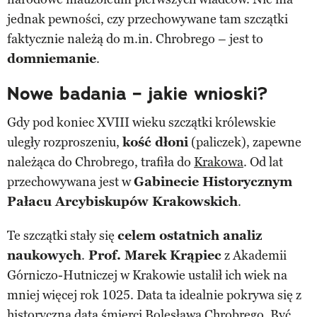
jednak pewności, czy przechowywane tam szczątki
faktycznie należą do m.in. Chrobrego – jest to
domniemanie
.
Nowe badania – jakie wnioski?
Gdy pod koniec XVIII wieku szczątki królewskie
uległy rozproszeniu,
kość dłoni
(paliczek), zapewne
należąca do Chrobrego, trafiła do
Krakowa
. Od lat
przechowywana jest w
Gabinecie Historycznym
Pałacu Arcybiskupów Krakowskich
.
Te szczątki stały się
celem ostatnich analiz
naukowych
.
Prof. Marek Krąpiec
z Akademii
Górniczo-Hutniczej w Krakowie ustalił ich wiek na
mniej więcej rok 1025. Data ta idealnie pokrywa się z
historyczną datą śmierci Bolesława Chrobrego. Być