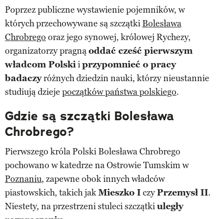
Poprzez publiczne wystawienie pojemników, w
których przechowywane są szczątki
Bolesława
Chrobrego
oraz jego synowej, królowej Rychezy,
organizatorzy pragną
oddać cześć pierwszym
władcom Polski
i
przypomnieć o pracy
badaczy
różnych dziedzin nauki, którzy nieustannie
studiują dzieje
początków państwa polskiego
.
Gdzie są szczątki Bolesława
Chrobrego?
Pierwszego króla Polski Bolesława Chrobrego
pochowano w katedrze na Ostrowie Tumskim w
Poznaniu
, zapewne obok innych władców
piastowskich, takich jak
Mieszko I
czy
Przemysł II
.
Niestety, na przestrzeni stuleci szczątki
uległy