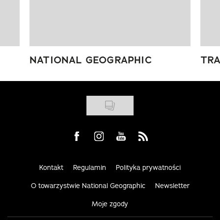
NATIONAL GEOGRAPHIC
TRA
Visit us on Facebook
Visit us on Instagram
Visit us on Youtube
Visit us on Rss
Kontakt
Regulamin
Polityka prywatności
O towarzystwie National Geographic
Newsletter
Moje zgody