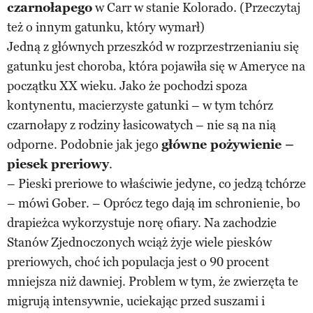
czarnołapego
w Carr w stanie Kolorado. (Przeczytaj
też o innym gatunku, który wymarł)
Jedną z głównych przeszkód w rozprzestrzenianiu się
gatunku jest choroba, która pojawiła się w Ameryce na
początku XX wieku. Jako że pochodzi spoza
kontynentu, macierzyste gatunki – w tym tchórz
czarnołapy z rodziny łasicowatych – nie są na nią
odporne. Podobnie jak jego
główne pożywienie –
piesek preriowy
.
– Pieski preriowe to właściwie jedyne, co jedzą tchórze
– mówi Gober. – Oprócz tego dają im schronienie, bo
drapieżca wykorzystuje norę ofiary. Na zachodzie
Stanów Zjednoczonych wciąż żyje wiele piesków
preriowych, choć ich populacja jest o 90 procent
mniejsza niż dawniej. Problem w tym, że zwierzęta te
migrują intensywnie, uciekając przed suszami i