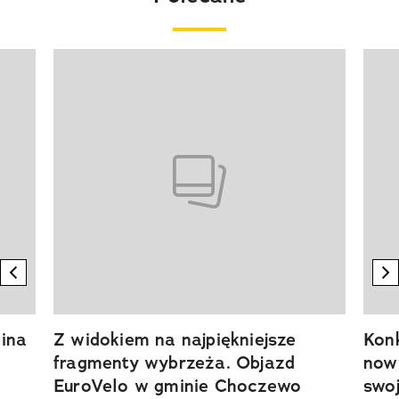
Pokazywanie elementu 1 z 20
previous element
n
ina
Z widokiem na najpiękniejsze
Kon
fragmenty wybrzeża. Objazd
now
EuroVelo w gminie Choczewo
swoj