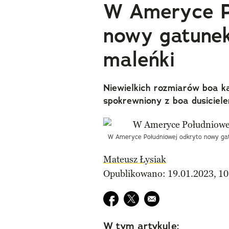
W Ameryce P
nowy gatunek
maleńki
Niewielkich rozmiarów boa k
spokrewniony z boa dusiciel
W Ameryce Południowej odkryto nowy gatu
Mateusz Łysiak
Opublikowano: 19.01.2023, 10
Udostępnij na facebook
Udostępnij na twitter
E-mail do przyjaciela
W tym artykule: