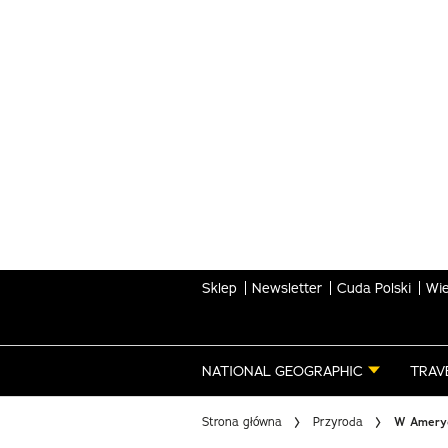
Skip
to
main
content
Sklep
Newsletter
Cuda Polski
Wie
NATIONAL GEOGRAPHIC
TRAV
Strona główna
Przyroda
W Ameryc