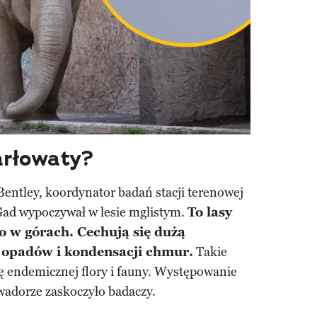
arłowaty?
entley, koordynator badań stacji terenowej
Gad wypoczywał w lesie mglistym.
To lasy
o w górach. Cechują się dużą
 opadów i kondensacji chmur.
Takie
ię endemicznej flory i fauny. Występowanie
adorze zaskoczyło badaczy.