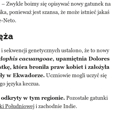
– Zwykle boimy się opisywać nowy gatunek na
a, ponieważ jest szansa, że ​​może istnieć jakaś
e-Neto.
ęża
i sekwencji genetycznych ustalono, że to nowy
dophis cacuangoae
, upamiętnia Dolores
kę, która broniła praw kobiet i założyła
oły w Ekwadorze.
Uczniowie mogli uczyć się
go języka keczua.
 odkryty w tym regionie.
Pozostałe gatunki
i Południowej
i zachodnie Indie.