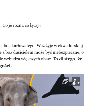
 Co je różni, co łączy?
k boa karłowatego. Wąż żyje w ekwadorskiej
ie z boa dusicielem może być niebezpieczne, o
ie wzbudza większych obaw.
To dlatego, że
gości.