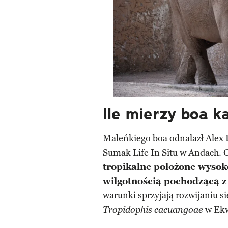
Ile mierzy boa k
Maleńkiego boa odnalazł Alex B
Sumak Life In Situ w Andach. 
tropikalne położone wysok
wilgotnością pochodzącą z
warunki sprzyjają rozwijaniu s
w Ekw
Tropidophis cacuangoae