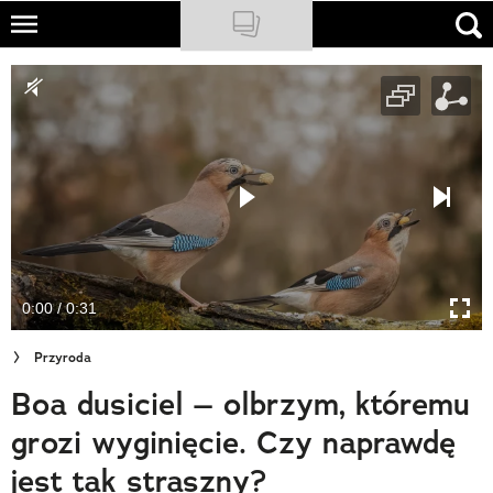
Skip
to
NATIONAL GEOGRAPHIC
main
content
TRAVELER
PODCASTY
Sklep
Newsletter
0:00 / 0:31
Cuda Polski
Przyroda
Wielki Konkurs Fotograficzny
Boa dusiciel – olbrzym, któremu
Trendbook Podróżniczy
grozi wyginięcie. Czy naprawdę
Polecane
jest tak straszny?