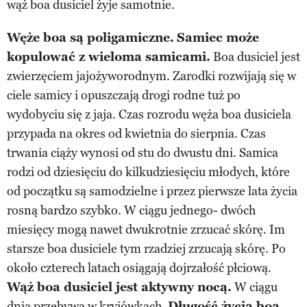
wąż boa dusiciel żyje samotnie.
Węże boa są poligamiczne.
Samiec może
kopulować z wieloma samicami.
Boa dusiciel jest
zwierzęciem jajożyworodnym. Zarodki rozwijają się w
ciele samicy i opuszczają drogi rodne tuż po
wydobyciu się z jaja. Czas rozrodu węża boa dusiciela
przypada na okres od kwietnia do sierpnia. Czas
trwania ciąży wynosi od stu do dwustu dni. Samica
rodzi od dziesięciu do kilkudziesięciu młodych, które
od początku są samodzielne i przez pierwsze lata życia
rosną bardzo szybko. W ciągu jednego- dwóch
miesięcy mogą nawet dwukrotnie zrzucać skórę. Im
starsze boa dusiciele tym rzadziej zrzucają skórę. Po
około czterech latach osiągają dojrzałość płciową.
Wąż boa dusiciel jest aktywny nocą.
W ciągu
dnia przebywa w kryjówkach.
Długość życia boa