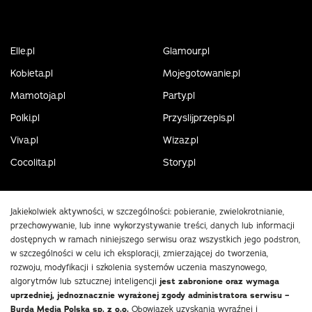
Elle.pl
Glamour.pl
Kobieta.pl
Mojegotowanie.pl
Mamotoja.pl
Party.pl
Polki.pl
Przyslijprzepis.pl
Viva.pl
Wizaz.pl
Cocolita.pl
Story.pl
Jakiekolwiek aktywności, w szczególności: pobieranie, zwielokrotnianie,
przechowywanie, lub inne wykorzystywanie treści, danych lub informacji
dostępnych w ramach niniejszego serwisu oraz wszystkich jego podstron,
w szczególności w celu ich eksploracji, zmierzającej do tworzenia,
rozwoju, modyfikacji i szkolenia systemów uczenia maszynowego,
algorytmów lub sztucznej inteligencji
jest zabronione oraz wymaga
uprzedniej, jednoznacznie wyrażonej zgody administratora serwisu –
Burda Media Polska sp. z o.o.
Obowiązek uzyskania wyraźnej i