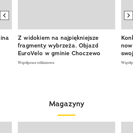
previous element
n
ina
Z widokiem na najpiękniejsze
Kon
fragmenty wybrzeża. Objazd
now
EuroVelo w gminie Choczewo
swoj
Współpraca reklamowa
Współp
Magazyny
Pokazywanie elementu 1 z 4