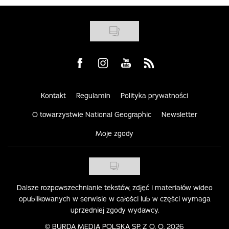
Visit us on Facebook
Visit us on Instagram
Visit us on Youtube
Visit us on Rss
Kontakt
Regulamin
Polityka prywatności
O towarzystwie National Geographic
Newsletter
Moje zgody
Dalsze rozpowszechnianie tekstów, zdjęć i materiałów wideo
opublikowanych w serwisie w całości lub w części wymaga
uprzedniej zgody wydawcy.
©
BURDA MEDIA POLSKA SP. Z O. O. 2026