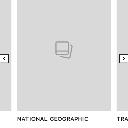
previous element
n
NATIONAL GEOGRAPHIC
TRA