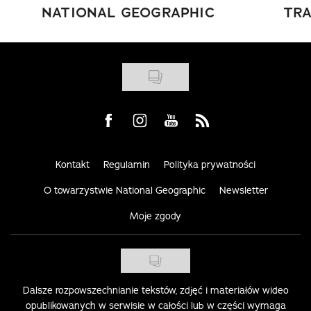
NATIONAL GEOGRAPHIC
TRA
Visit us on Facebook
Visit us on Instagram
Visit us on Youtube
Visit us on Rss
Kontakt
Regulamin
Polityka prywatności
O towarzystwie National Geographic
Newsletter
Moje zgody
Dalsze rozpowszechnianie tekstów, zdjęć i materiałów wideo
opublikowanych w serwisie w całości lub w części wymaga