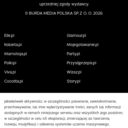
uprzedniej zgody wydawcy.
©
BURDA MEDIA POLSKA SP. Z O. O. 2026
Elle.pl
Glamour.pl
Kobieta.pl
Mojegotowanie.pl
Mamotoja.pl
Party.pl
Polki.pl
Przyslijprzepis.pl
Viva.pl
Wizaz.pl
Cocolita.pl
Story.pl
Jakiekolwiek aktywności, w szczególności: pobieranie, zwielokrotnianie,
przechowywanie, lub inne wykorzystywanie treści, danych lub informacji
dostępnych w ramach niniejszego serwisu oraz wszystkich jego podstron,
w szczególności w celu ich eksploracji, zmierzającej do tworzenia,
rozwoju, modyfikacji i szkolenia systemów uczenia maszynowego,