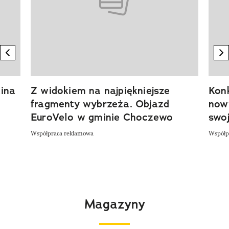
previous element
n
ina
Z widokiem na najpiękniejsze
Kon
fragmenty wybrzeża. Objazd
now
EuroVelo w gminie Choczewo
swoj
Współpraca reklamowa
Współp
Magazyny