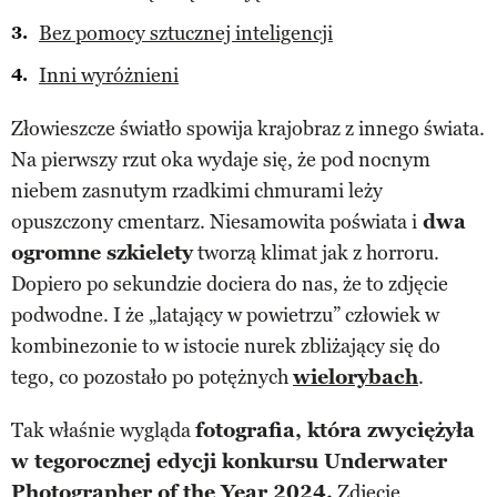
Bez pomocy sztucznej inteligencji
Inni wyróżnieni
Złowieszcze światło spowija krajobraz z innego świata.
Na pierwszy rzut oka wydaje się, że pod nocnym
niebem zasnutym rzadkimi chmurami leży
opuszczony cmentarz. Niesamowita poświata i
dwa
ogromne szkielety
tworzą klimat jak z horroru.
Dopiero po sekundzie dociera do nas, że to zdjęcie
podwodne. I że „latający w powietrzu” człowiek w
kombinezonie to w istocie nurek zbliżający się do
tego, co pozostało po potężnych
wielorybach
.
Tak właśnie wygląda
fotografia, która zwyciężyła
w tegorocznej edycji konkursu Underwater
Photographer of the Year 2024.
Zdjęcie