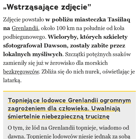
„Wstrząsające zdjęcie”
Zdjęcie powstało
w pobliżu miasteczka Tasiilaq
na
Grenlandii
, około 100 km na południe od koła
podbiegunowego.
Wieloryby, których szkielety
sfotografował Dawson, zostały zabite przez
lokalnych myśliwych
. Szczątki potężnych ssaków
zamieniły się już w żerowisko dla morskich
bezkręgowców
. Zbliża się do nich nurek, oświetlając je
latarką.
Topniejące lodowce Grenlandii ogromnym
zagrożeniem dla człowieka. Uwalniają
śmiertelnie niebezpieczną truciznę
O tym, że lód na Grenlandii topnieje, wiadomo od
dawna. Topnienie lodowców niesie jednak za sobą