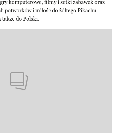
gry komputerowe, filmy i setki zabawek oraz
 potworków i miłość do żółtego Pikachu
 także do Polski.