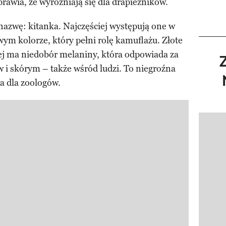
prawia, że wyróżniają się dla drapieżników.
nazwę: kitanka. Najczęściej występują one w
m kolorze, który pełni rolę kamuflażu. Złote
 ma niedobór melaniny, która odpowiada za
 i skórym – także wśród ludzi. To niegroźna
wa dla zoologów.
Pokazy