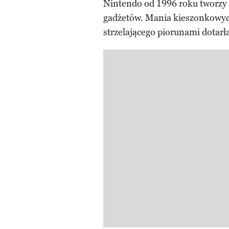
Nintendo od 1996 roku tworzy 
gadżetów. Mania kieszonkowych
strzelającego piorunami dotarła