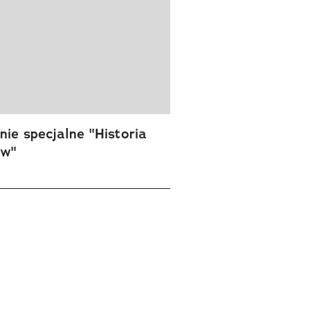
ie specjalne "Historia
ów"