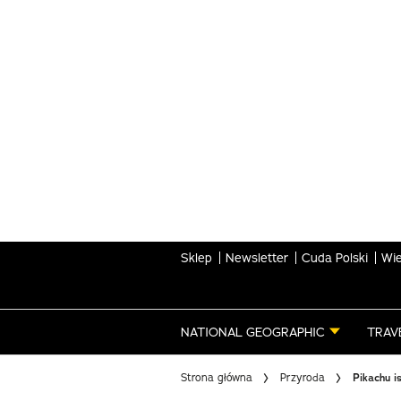
Skip
to
main
content
Sklep
Newsletter
Cuda Polski
Wie
NATIONAL GEOGRAPHIC
TRAV
Strona główna
Przyroda
Pikachu is