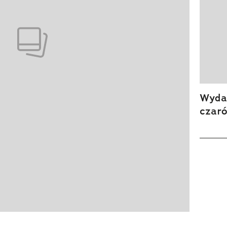
Wydan
czar