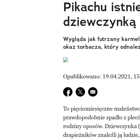
Pikachu istniej
dziewczynką
Wygląda jak futrzany karmel
okaz torbacza, który odnale
Opublikowano: 19.04.2021, 15
Udostępnij na facebook
Udostępnij na twitter
E-mail do przyjaciela
To pięciomiesięczne maleństwo 
prawdopodobnie spadło z plecó
rodziny oposów. Dziewczynka (t
drapieżników znaleźli ją ludzie