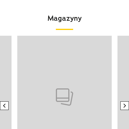
Magazyny
Pokazywanie elementu 1 z 4
previous element
n