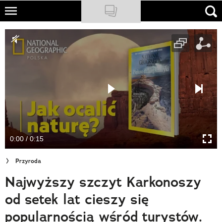
Skip
to
NATIONAL GEOGRAPHIC
main
content
TRAVELER
PODCASTY
Sklep
Newsletter
0:00 / 0:15
Cuda Polski
Przyroda
Wielki Konkurs Fotograficzny
Najwyższy szczyt Karkonoszy
Trendbook Podróżniczy
od setek lat cieszy się
Polecane
popularnością wśród turystów.