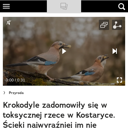
Skip
to
NATIONAL GEOGRAPHIC
main
content
TRAVELER
PODCASTY
Sklep
Newsletter
0:00 / 0:31
Cuda Polski
Przyroda
Wielki Konkurs Fotograficzny
Krokodyle zadomowiły się w
Trendbook Podróżniczy
toksycznej rzece w Kostaryce.
Polecane
Ścieki najwyraźniej im nie