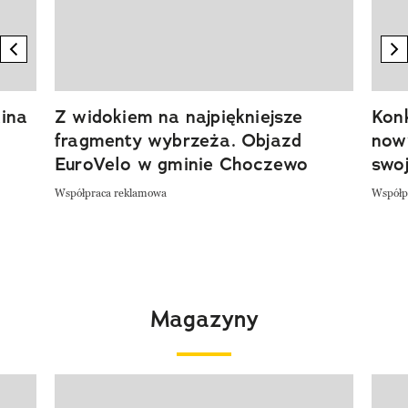
previous element
n
ina
Z widokiem na najpiękniejsze
Kon
fragmenty wybrzeża. Objazd
now
EuroVelo w gminie Choczewo
swoj
Współpraca reklamowa
Współp
Magazyny
Pokazywanie elementu 1 z 4