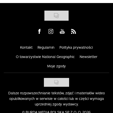
Visit us on Facebook
Visit us on Instagram
Visit us on Youtube
Visit us on Rss
Kontakt
Regulamin
Polityka prywatności
O towarzystwie National Geographic
Newsletter
Moje zgody
Dalsze rozpowszechnianie tekstów, zdjęć i materiałów wideo
opublikowanych w serwisie w całości lub w części wymaga
uprzedniej zgody wydawcy.
©
BURDA MEDIA POLSKA SP. Z O. O. 2026