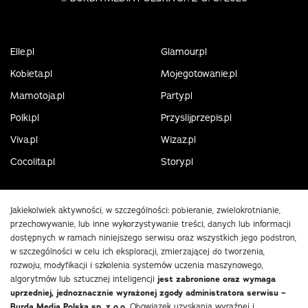
Elle.pl
Glamour.pl
Kobieta.pl
Mojegotowanie.pl
Mamotoja.pl
Party.pl
Polki.pl
Przyslijprzepis.pl
Viva.pl
Wizaz.pl
Cocolita.pl
Story.pl
Jakiekolwiek aktywności, w szczególności: pobieranie, zwielokrotnianie,
przechowywanie, lub inne wykorzystywanie treści, danych lub informacji
dostępnych w ramach niniejszego serwisu oraz wszystkich jego podstron,
w szczególności w celu ich eksploracji, zmierzającej do tworzenia,
rozwoju, modyfikacji i szkolenia systemów uczenia maszynowego,
algorytmów lub sztucznej inteligencji
jest zabronione oraz wymaga
uprzedniej, jednoznacznie wyrażonej zgody administratora serwisu –
Burda Media Polska sp. z o.o.
Obowiązek uzyskania wyraźnej i