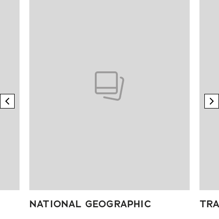
previous element
n
NATIONAL GEOGRAPHIC
TRA