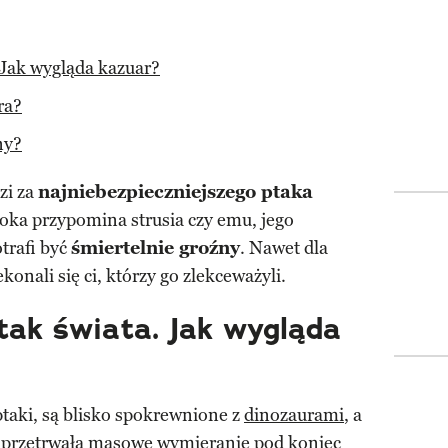
 Jak wygląda kazuar?
ra?
ny?
zi za
najniebezpieczniejszego ptaka
 oka przypomina strusia czy emu, jego
trafi być
śmiertelnie groźny
. Nawet dla
konali się ci, którzy go zlekceważyli.
tak świata.
Jak wygląda
ptaki, są blisko spokrewnione z
dinozaurami
, a
ra przetrwała masowe wymieranie pod koniec