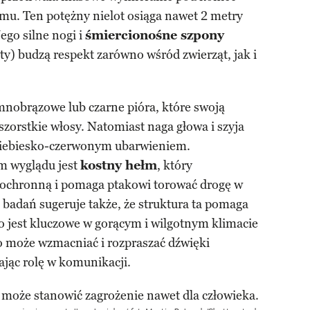
emu. Ten potężny nielot osiąga nawet 2 metry
ego silne nogi i
śmiercionośne szpony
ty) budzą respekt zarówno wśród zwierząt, jak i
nobrązowe lub czarne pióra, które swoją
szorstkie włosy. Natomiast naga głowa i szyja
niebiesko-czerwonym ubarwieniem.
m wyglądu jest
kostny hełm
, który
 ochronną i pomaga ptakowi torować drogę w
j badań sugeruje także, że struktura ta pomaga
 co jest kluczowe w gorącym i wilgotnym klimacie
 może wzmacniać i rozpraszać dźwięki
jąc rolę w komunikacji.