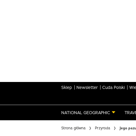
Skip
to
main
content
Sklep
Newsletter
Cuda Polski
Wie
NATIONAL GEOGRAPHIC
TRAV
Strona główna
Przyroda
Jego pazu