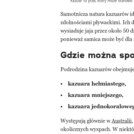
Kazuar to ptak, który może stanowić
Samotnicza natura kazuarów id
zdolnościami pływackimi. Ich d
wysiaduje jaja przez około 50 d
ponieważ samica może być dla 
Gdzie można spo
Podrodzina kazuarów obejmuje 
kazuara hełmiastego,
kazuara mniejszego,
kazuara jednokoralowe
Występują głównie w
Australii
okolicznych wyspach. W niektó