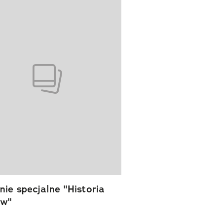
ie specjalne "Historia
ów"