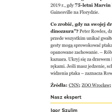
2019 r., gdy
75-letni Marvin
Gainesville na Florydzie.
Co zrobić, gdy na swojej 
dinozaura”?
Peter Rowles, dz
przede wszystkim unikać gwał
gesty mogą sprowokować ptaka 
opanowane zachowanie. – Rób w
kazuara. Ukryj się za drzewem 
rękami. Jeśli masz jedzenie, sch
widzenia ptaka – zaznacza Ro
Źródła:
CNN
;
ZOO Wrocław
;
Nasz ekspert
Igor Szulim