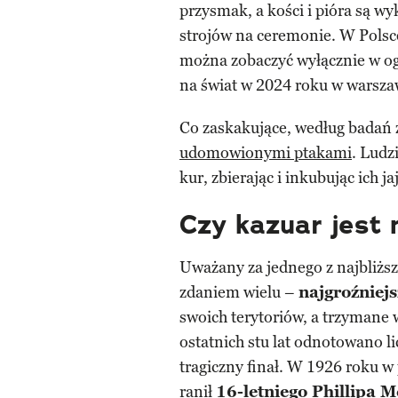
przysmak, a kości i pióra są w
strojów na ceremonie. W Polsc
można zobaczyć wyłącznie w ogr
na świat w 2024 roku w warsz
Co zaskakujące, według badań 
udomowionymi ptakami
. Ludz
kur, zbierając i inkubując ich 
Czy kazuar jest 
Uważany za jednego z najbliż
zdaniem wielu –
najgroźniejs
swoich terytoriów, a trzymane 
ostatnich stu lat odnotowano li
tragiczny finał. W 1926 roku 
ranił
16-letniego Phillipa 