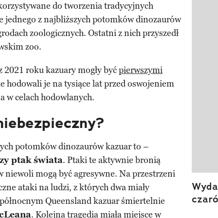
ykorzystywane do tworzenia tradycyjnych
e jednego z najbliższych potomków dinozaurów
odach zoologicznych. Ostatni z nich przyszedł
awskim zoo.
z 2021 roku kazuary mogły być
pierwszymi
ie hodowali je na tysiące lat przed oswojeniem
jaja w celach hodowlanych.
niebezpieczny?
szych potomków dinozaurów kazuar to –
zy ptak świata
. Ptaki te aktywnie bronią
w niewoli mogą być agresywne. Na przestrzeni
Wydan
czne ataki na ludzi, z których dwa miały
czar
w północnym Queensland kazuar śmiertelnie
McLeana
. Kolejna tragedia miała miejsce w