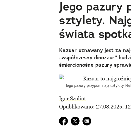
Jego pazury 
sztylety. Naj
świata spotk
Kazuar uznawany jest za naj
„współczesny dinozaur” budz
śmiercionośne pazury sprawia
Jego pazury przypominają sztylety. Naj
Igor Szulim
Opublikowano: 27.08.2025, 12
Udostępnij na facebook
Udostępnij na twitter
E-mail do przyjaciela