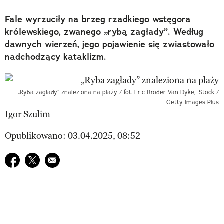
Fale wyrzuciły na brzeg rzadkiego wstęgora
królewskiego, zwanego „rybą zagłady”. Według
dawnych wierzeń, jego pojawienie się zwiastowało
nadchodzący kataklizm.
„Ryba zagłady” znaleziona na plaży / fot. Eric Broder Van Dyke, iStock /
Getty Images Plus
Igor Szulim
Opublikowano: 03.04.2025, 08:52
Udostępnij na facebook
Udostępnij na twitter
E-mail do przyjaciela