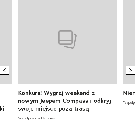
Pokazywanie elementu 1 z 20
previous element
n
Konkurs! Wygraj weekend z
Niem
nowym Jeepem Compass i odkryj
Współp
ki
swoje miejsce poza trasą
Współpraca reklamowa