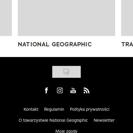
NATIONAL GEOGRAPHIC
TRA
Visit us on Facebook
Visit us on Instagram
Visit us on Youtube
Visit us on Rss
Kontakt
Regulamin
Polityka prywatności
O towarzystwie National Geographic
Newsletter
Moje zgody