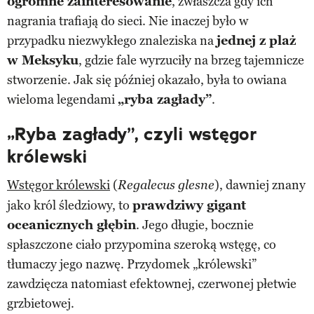
ogromne zainteresowanie
, zwłaszcza gdy ich
nagrania trafiają do sieci. Nie inaczej było w
przypadku niezwykłego znaleziska na
jednej z plaż
w Meksyku
, gdzie fale wyrzuciły na brzeg tajemnicze
stworzenie. Jak się później okazało, była to owiana
wieloma legendami
„ryba zagłady”
.
„Ryba zagłady”, czyli wstęgor
królewski
Wstęgor królewski
(
), dawniej znany
Regalecus glesne
jako król śledziowy, to
prawdziwy gigant
oceanicznych głębin
. Jego długie, bocznie
spłaszczone ciało przypomina szeroką wstęgę, co
tłumaczy jego nazwę. Przydomek „królewski”
zawdzięcza natomiast efektownej, czerwonej płetwie
grzbietowej.