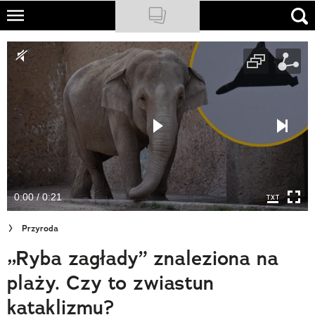
Skip
to
NATIONAL GEOGRAPHIC
main
content
TRAVELER
PODCASTY
Sklep
Newsletter
0:00 / 0:21
Cuda Polski
Przyroda
Wielki Konkurs Fotograficzny
„Ryba zagłady” znaleziona na
Trendbook Podróżniczy
plaży. Czy to zwiastun
Polecane
kataklizmu?