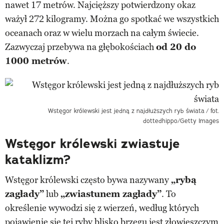
nawet 17 metrów. Najcięższy potwierdzony okaz
ważył 272 kilogramy. Można go spotkać we wszystkich
oceanach oraz w wielu morzach na całym świecie.
Zazwyczaj przebywa na głębokościach
od 20 do
1000 metrów
.
Wstęgor królewski jest jedną z najdłuższych ryb świata
/ fot.
dottedhippo/Getty Images
Wstęgor królewski zwiastuje
kataklizm?
Wstęgor królewski często bywa nazywany
„rybą
zagłady”
lub
„zwiastunem zagłady”
. To
określenie wywodzi się z wierzeń, według których
pojawienie się tej ryby blisko brzegu jest złowieszczym