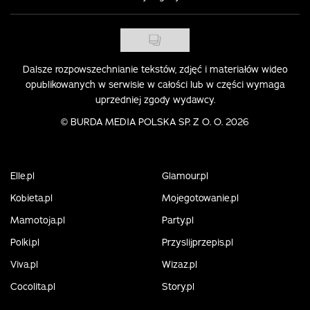
Dalsze rozpowszechnianie tekstów, zdjęć i materiałów wideo
opublikowanych w serwisie w całości lub w części wymaga
uprzedniej zgody wydawcy.
©
BURDA MEDIA POLSKA SP. Z O. O. 2026
Elle.pl
Glamour.pl
Kobieta.pl
Mojegotowanie.pl
Mamotoja.pl
Party.pl
Polki.pl
Przyslijprzepis.pl
Viva.pl
Wizaz.pl
Cocolita.pl
Story.pl