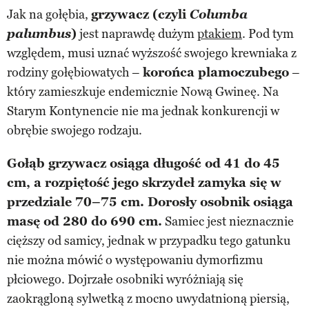
Jak na gołębia,
grzywacz (czyli
Columba
palumbus
)
jest naprawdę dużym
ptakiem
. Pod tym
względem, musi uznać wyższość swojego krewniaka z
rodziny gołębiowatych –
korońca plamoczubego
–
który zamieszkuje endemicznie Nową Gwineę. Na
Starym Kontynencie nie ma jednak konkurencji w
obrębie swojego rodzaju.
Gołąb grzywacz osiąga długość od 41 do 45
cm, a rozpiętość jego skrzydeł zamyka się w
przedziale 70–75 cm. Dorosły osobnik osiąga
masę od 280 do 690 cm.
Samiec jest nieznacznie
cięższy od samicy, jednak w przypadku tego gatunku
nie można mówić o występowaniu dymorfizmu
płciowego. Dojrzałe osobniki wyróżniają się
zaokrągloną sylwetką z mocno uwydatnioną piersią,