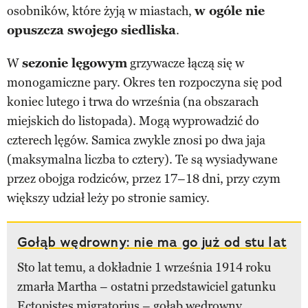
osobników, które żyją w miastach,
w ogóle nie
opuszcza swojego siedliska
.
W
sezonie lęgowym
grzywacze łączą się w
monogamiczne pary. Okres ten rozpoczyna się pod
koniec lutego i trwa do września (na obszarach
miejskich do listopada). Mogą wyprowadzić do
czterech lęgów. Samica zwykle znosi po dwa jaja
(maksymalna liczba to cztery). Te są wysiadywane
przez obojga rodziców, przez 17–18 dni, przy czym
większy udział leży po stronie samicy.
Gołąb wędrowny: nie ma go już od stu lat
Sto lat temu, a dokładnie 1 września 1914 roku
zmarła Martha – ostatni przedstawiciel gatunku
Ectopistes migratorius – gołąb wędrowny