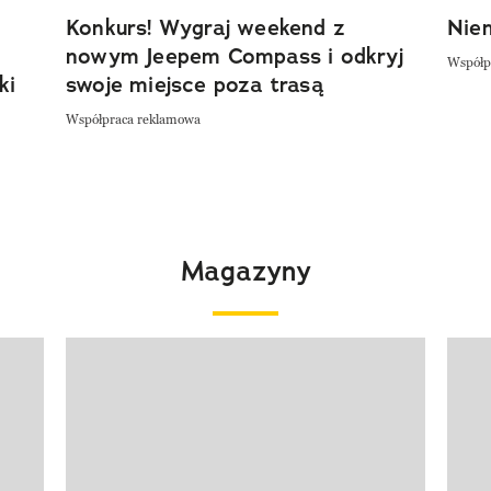
Konkurs! Wygraj weekend z
Niem
nowym Jeepem Compass i odkryj
Współp
ki
swoje miejsce poza trasą
Współpraca reklamowa
Magazyny
Pokazywanie elementu 1 z 4