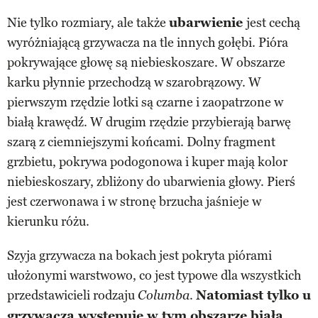
Nie tylko rozmiary, ale także
ubarwienie
jest cechą
wyróżniającą grzywacza na tle innych gołębi. Pióra
pokrywające głowę są niebieskoszare. W obszarze
karku płynnie przechodzą w szarobrązowy. W
pierwszym rzędzie lotki są czarne i zaopatrzone w
białą krawędź. W drugim rzędzie przybierają barwę
szarą z ciemniejszymi końcami. Dolny fragment
grzbietu, pokrywa podogonowa i kuper mają kolor
niebieskoszary, zbliżony do ubarwienia głowy. Pierś
jest czerwonawa i w stronę brzucha jaśnieje w
kierunku różu.
Szyja grzywacza na bokach jest pokryta piórami
ułożonymi warstwowo, co jest typowe dla wszystkich
przedstawicieli rodzaju
.
Natomiast tylko u
Columba
grzywacza występuje w tym obszarze biała