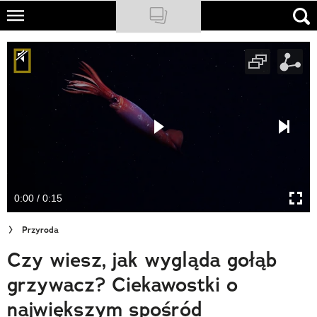
Skip
to
NATIONAL GEOGRAPHIC
main
content
TRAVELER
PODCASTY
Sklep
Newsletter
0:00 / 0:15
Cuda Polski
Przyroda
Wielki Konkurs Fotograficzny
Czy wiesz, jak wygląda gołąb
Trendbook Podróżniczy
grzywacz? Ciekawostki o
Polecane
największym spośród