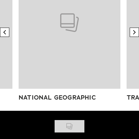
previous element
n
NATIONAL GEOGRAPHIC
TRA