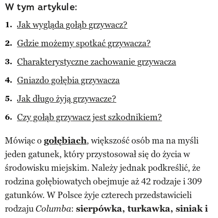
W tym artykule:
Jak wygląda gołąb grzywacz?
Gdzie możemy spotkać grzywacza?
Charakterystyczne zachowanie grzywacza
Gniazdo gołębia grzywacza
Jak długo żyją grzywacze?
Czy gołąb grzywacz jest szkodnikiem?
Mówiąc o
gołębiach
, większość osób ma na myśli
jeden gatunek, który przystosował się do życia w
środowisku miejskim. Należy jednak podkreślić, że
rodzina gołębiowatych obejmuje aż 42 rodzaje i 309
gatunków. W Polsce żyje czterech przedstawicieli
rodzaju
:
sierpówka, turkawka, siniak i
Columba