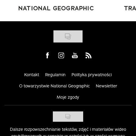
NATIONAL GEOGRAPHIC
TRA
Visit us on Facebook
Visit us on Instagram
Visit us on Youtube
Visit us on Rss
Kontakt
Regulamin
Polityka prywatności
O towarzystwie National Geographic
Newsletter
Moje zgody
Dalsze rozpowszechnianie tekstów, zdjęć i materiałów wideo
opublikowanych w serwisie w całości lub w części wymaga