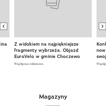
previous element
n
ina
Z widokiem na najpiękniejsze
Kon
fragmenty wybrzeża. Objazd
now
EuroVelo w gminie Choczewo
swoj
Współpraca reklamowa
Współp
Magazyny