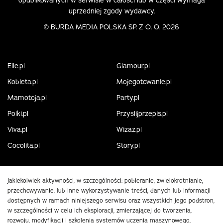
uprzedniej zgody wydawcy.
©
BURDA MEDIA POLSKA SP. Z O. O. 2026
Elle.pl
Glamour.pl
Kobieta.pl
Mojegotowanie.pl
Mamotoja.pl
Party.pl
Polki.pl
Przyslijprzepis.pl
Viva.pl
Wizaz.pl
Cocolita.pl
Story.pl
Jakiekolwiek aktywności, w szczególności: pobieranie, zwielokrotnianie,
przechowywanie, lub inne wykorzystywanie treści, danych lub informacji
dostępnych w ramach niniejszego serwisu oraz wszystkich jego podstron,
w szczególności w celu ich eksploracji, zmierzającej do tworzenia,
rozwoju, modyfikacji i szkolenia systemów uczenia maszynowego,