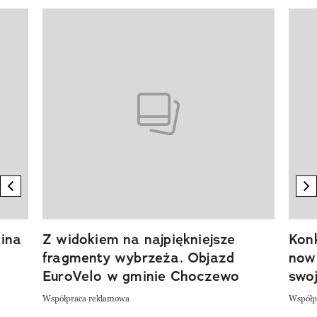
Pokazywanie elementu 1 z 20
previous element
n
ina
Z widokiem na najpiękniejsze
Kon
fragmenty wybrzeża. Objazd
now
EuroVelo w gminie Choczewo
swoj
Współpraca reklamowa
Współp