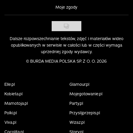
Moje zgody
Dalsze rozpowszechnianie tekstów, zdjęć i materiałów wideo
opublikowanych w serwisie w całości lub w części wymaga
uprzedniej zgody wydawcy.
©
BURDA MEDIA POLSKA SP. Z O. O. 2026
Elle.pl
Glamour.pl
Kobieta.pl
Mojegotowanie.pl
Mamotoja.pl
Party.pl
Polki.pl
Przyslijprzepis.pl
Viva.pl
Wizaz.pl
Cocolita.pl
Story.pl