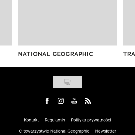
NATIONAL GEOGRAPHIC
TRA
Visit us on Facebook
Visit us on Instagram
Visit us on Youtube
Visit us on Rss
Kontakt
Regulamin
Polityka prywatności
O towarzystwie National Geographic
Newsletter