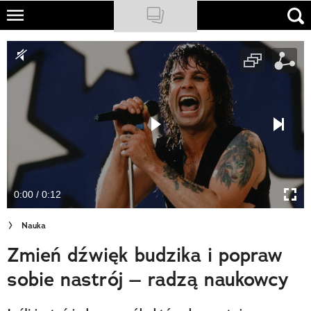
Skip
to
NATIONAL GEOGRAPHIC
main
content
TRAVELER
PODCASTY
Sklep
Newsletter
0:00 / 0:12
Cuda Polski
Nauka
Wielki Konkurs Fotograficzny
Zmień dźwięk budzika i popraw
Trendbook Podróżniczy
sobie nastrój – radzą naukowcy
Polecane