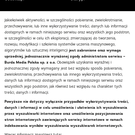
Jakiekolwiek aktywności, w szczególności: pobieranie, zwielokrotnianie,
przechowywanie, lub inne wykorzystywanie treści, danych lub informacji
dostępnych w ramach niniejszego serwisu oraz wszystkich jego podstron,
w szczególności w celu ich eksploracji, zmierzającej do tworzenia,
rozwoju, modyfikacji i szkolenia systemów uczenia maszynowego,
algorytmów lub sztucznej inteligencji
jest zabronione oraz wymaga
uprzedniej, jednoznacznie wyrażonej zgody administratora serwisu –
Burda Media Polska sp. z o.o.
Obowiązek uzyskania wyraźnej i
jednoznacznej zgody wymagany jest bez względu sposób pobierania,
zwielokrotniania, przechowywania lub innego wykorzystywania treści,
danych lub informacji dostępnych w ramach niniejszego serwisu oraz
wszystkich jego podstron, jak również bez względu na charakter tych
treści, danych i informacji.
Powyższe nie dotyczy wyłącznie przypadków wykorzystywania treści,
danych i informacji w celu umożliwienia i ułatwienia ich wyszukiwania
przez wyszukiwarki internetowe oraz umożliwienia pozycjonowania
stron internetowych zawierających serwisy internetowe w ramach
indeksowania wyników wyszukiwania wyszukiwarek internetowych.
Więcej informacji znajdziesz
tutaj
.