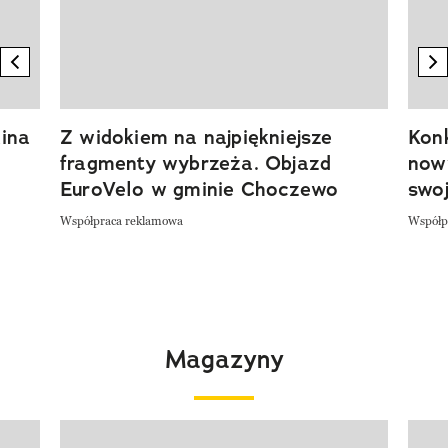
previous element
n
ina
Z widokiem na najpiękniejsze
Kon
fragmenty wybrzeża. Objazd
now
EuroVelo w gminie Choczewo
swoj
Współpraca reklamowa
Współp
Magazyny