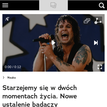
Skip
to
NATIONAL GEOGRAPHIC
main
content
TRAVELER
PODCASTY
Sklep
Newsletter
0:00 / 0:12
Cuda Polski
Nauka
Wielki Konkurs Fotograficzny
Starzejemy się w dwóch
Trendbook Podróżniczy
momentach życia. Nowe
Polecane
ustalenie badaczy