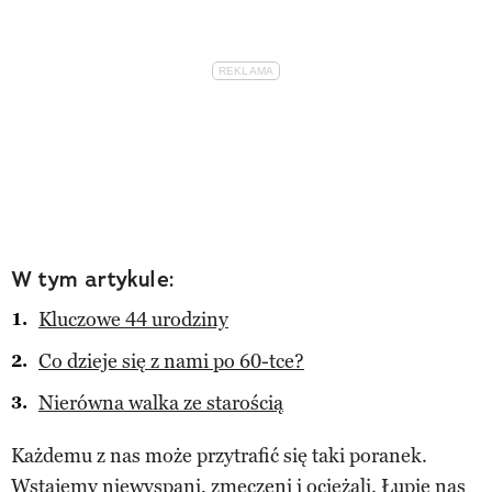
W tym artykule:
Kluczowe 44 urodziny
Co dzieje się z nami po 60-tce?
Nierówna walka ze starością
Każdemu z nas może przytrafić się taki poranek.
Wstajemy niewyspani, zmęczeni i ociężali. Łupie nas