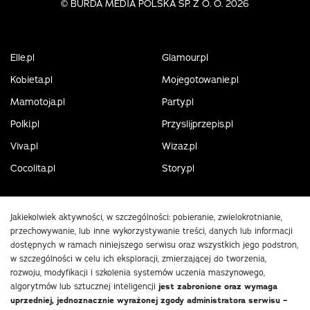
©
BURDA MEDIA POLSKA SP. Z O. O. 2026
Elle.pl
Glamour.pl
Kobieta.pl
Mojegotowanie.pl
Mamotoja.pl
Party.pl
Polki.pl
Przyslijprzepis.pl
Viva.pl
Wizaz.pl
Cocolita.pl
Story.pl
Jakiekolwiek aktywności, w szczególności: pobieranie, zwielokrotnianie,
przechowywanie, lub inne wykorzystywanie treści, danych lub informacji
dostępnych w ramach niniejszego serwisu oraz wszystkich jego podstron,
w szczególności w celu ich eksploracji, zmierzającej do tworzenia,
rozwoju, modyfikacji i szkolenia systemów uczenia maszynowego,
algorytmów lub sztucznej inteligencji
jest zabronione oraz wymaga
uprzedniej, jednoznacznie wyrażonej zgody administratora serwisu –