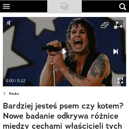
Skip
to
NATIONAL GEOGRAPHIC
main
content
TRAVELER
PODCASTY
Sklep
Newsletter
0:00 / 0:12
Cuda Polski
Nauka
Wielki Konkurs Fotograficzny
Bardziej jesteś psem czy kotem?
Trendbook Podróżniczy
Nowe badanie odkrywa różnice
Polecane
między cechami właścicieli tych