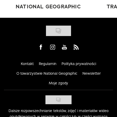
NATIONAL GEOGRAPHIC
TRA
Visit us on Facebook
Visit us on Instagram
Visit us on Youtube
Visit us on Rss
Kontakt
Regulamin
Polityka prywatności
O towarzystwie National Geographic
Newsletter
Moje zgody
Dalsze rozpowszechnianie tekstów, zdjęć i materiałów wideo
opublikowanych w serwisie w całości lub w części wymaga