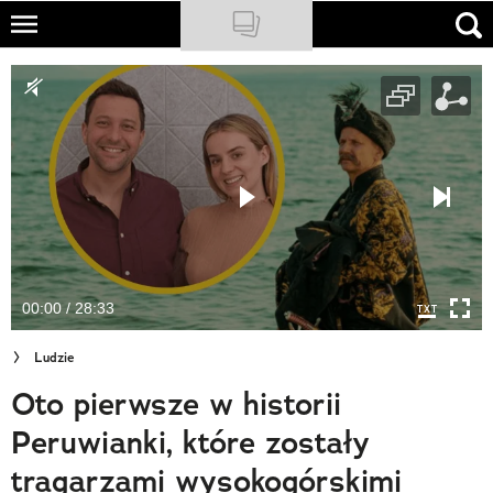
Skip
to
NATIONAL GEOGRAPHIC
main
content
TRAVELER
PODCASTY
Sklep
Newsletter
00:00 / 28:33
Cuda Polski
Ludzie
Wielki Konkurs Fotograficzny
Oto pierwsze w historii
Trendbook Podróżniczy
Peruwianki, które zostały
Polecane
tragarzami wysokogórskimi