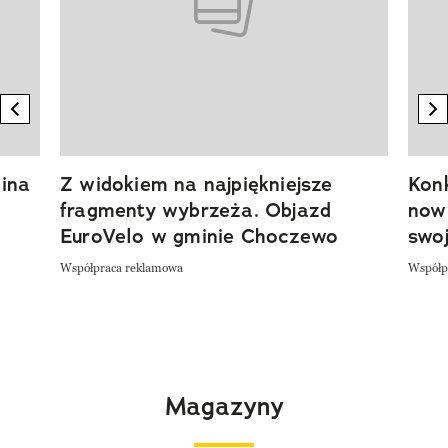
previous element
n
ina
Z widokiem na najpiękniejsze
Kon
fragmenty wybrzeża. Objazd
now
EuroVelo w gminie Choczewo
swoj
Współpraca reklamowa
Współp
Magazyny