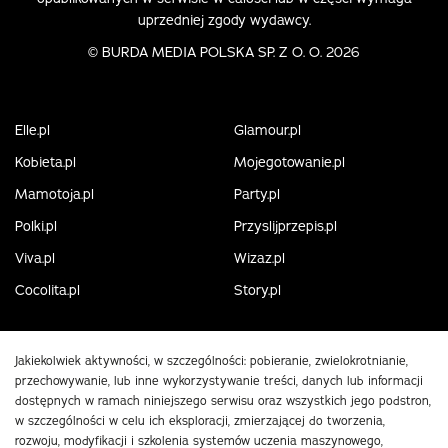
uprzedniej zgody wydawcy.
©
BURDA MEDIA POLSKA SP. Z O. O. 2026
Elle.pl
Glamour.pl
Kobieta.pl
Mojegotowanie.pl
Mamotoja.pl
Party.pl
Polki.pl
Przyslijprzepis.pl
Viva.pl
Wizaz.pl
Cocolita.pl
Story.pl
Jakiekolwiek aktywności, w szczególności: pobieranie, zwielokrotnianie,
przechowywanie, lub inne wykorzystywanie treści, danych lub informacji
dostępnych w ramach niniejszego serwisu oraz wszystkich jego podstron,
w szczególności w celu ich eksploracji, zmierzającej do tworzenia,
rozwoju, modyfikacji i szkolenia systemów uczenia maszynowego,