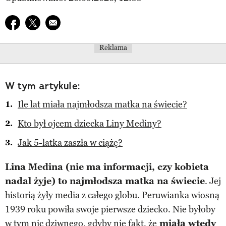
Udostępnij na facebook
Udostępnij na twitter
E-mail do przyjaciela
Reklama
W tym artykule:
Ile lat miała najmłodsza matka na świecie?
Kto był ojcem dziecka Liny Mediny?
Jak 5-latka zaszła w ciążę?
Lina Medina (nie ma informacji, czy kobieta
nadal żyje) to najmłodsza matka na świecie
. Jej
historią żyły media z całego globu. Peruwianka wiosną
1939 roku powiła swoje pierwsze dziecko. Nie byłoby
w tym nic dziwnego, gdyby nie fakt, że
miała wtedy