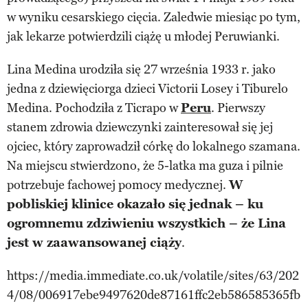
w wyniku cesarskiego cięcia. Zaledwie miesiąc po tym,
jak lekarze potwierdzili ciążę u młodej Peruwianki.
Lina Medina urodziła się 27 września 1933 r. jako
jedna z dziewięciorga dzieci Victorii Losey i Tiburelo
Medina. Pochodziła z Ticrapo w
Peru
. Pierwszy
stanem zdrowia dziewczynki zainteresował się jej
ojciec, który zaprowadził córkę do lokalnego szamana.
Na miejscu stwierdzono, że 5-latka ma guza i pilnie
potrzebuje fachowej pomocy medycznej.
W
pobliskiej klinice okazało się jednak – ku
ogromnemu zdziwieniu wszystkich – że Lina
jest w zaawansowanej ciąży
.
https://media.immediate.co.uk/volatile/sites/63/202
4/08/006917ebe9497620de87161ffc2eb586585365fb