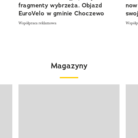
fragmenty wybrzeża. Objazd
now
EuroVelo w gminie Choczewo
swoj
Współpraca reklamowa
Współp
Magazyny
Pokazywanie elementu 1 z 4