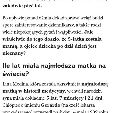
zaledwie pięć lat.
Po upływie ponad ośmiu dekad sprawa wciąż budzi
spore zainteresowanie dziennikarzy, a także rodzi
wiele niepokojących pytań i wątpliwości
. Jak
właściwie do tego doszło, że 5-latka została
mamą, a ojciec dziecka po dziś dzień jest
nieznany?
Ile lat miała najmłodsza matka na
świecie?
Lina Medina, która została okrzyknięta
najmłodszą
matką w historii medycyny
, w chwili narodzin
syna miała dokładnie
5 lat, 7 miesięcy i 21 dni
.
Chłopiec o imieniu
Gerardo
(na cześć lekarza
prowadzącego) przyszedł na świat 14 maja 1939 roku