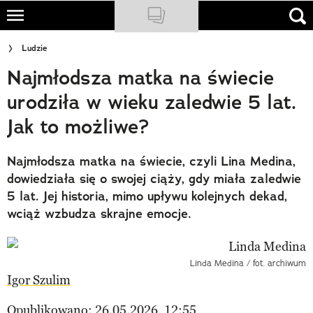
Skip
to
NATIONAL GEOGRAPHIC
Ludzie
main
Najmłodsza matka na świecie
content
TRAVELER
urodziła w wieku zaledwie 5 lat.
PODCASTY
Jak to możliwe?
Sklep
Najmłodsza matka na świecie, czyli Lina Medina,
Newsletter
dowiedziała się o swojej ciąży, gdy miała zaledwie
5 lat. Jej historia, mimo upływu kolejnych dekad,
Cuda Polski
wciąż wzbudza skrajne emocje.
Wielki Konkurs Fotograficzny
Trendbook Podróżniczy
Linda Medina / fot. archiwum
Igor Szulim
Polecane
Opublikowano: 26.05.2026, 12:55