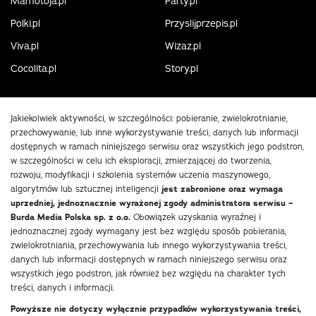
Mamotoja.pl
Party.pl
Polki.pl
Przyslijprzepis.pl
Viva.pl
Wizaz.pl
Cocolita.pl
Story.pl
Jakiekolwiek aktywności, w szczególności: pobieranie, zwielokrotnianie,
przechowywanie, lub inne wykorzystywanie treści, danych lub informacji
dostępnych w ramach niniejszego serwisu oraz wszystkich jego podstron,
w szczególności w celu ich eksploracji, zmierzającej do tworzenia,
rozwoju, modyfikacji i szkolenia systemów uczenia maszynowego,
algorytmów lub sztucznej inteligencji
jest zabronione oraz wymaga
uprzedniej, jednoznacznie wyrażonej zgody administratora serwisu –
Burda Media Polska sp. z o.o.
Obowiązek uzyskania wyraźnej i
jednoznacznej zgody wymagany jest bez względu sposób pobierania,
zwielokrotniania, przechowywania lub innego wykorzystywania treści,
danych lub informacji dostępnych w ramach niniejszego serwisu oraz
wszystkich jego podstron, jak również bez względu na charakter tych
treści, danych i informacji.
Powyższe nie dotyczy wyłącznie przypadków wykorzystywania treści,