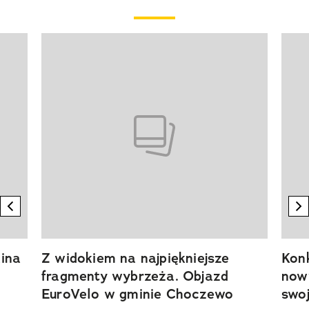
Pokazywanie elementu 1 z 20
previous element
n
ina
Z widokiem na najpiękniejsze
Kon
fragmenty wybrzeża. Objazd
now
EuroVelo w gminie Choczewo
swoj