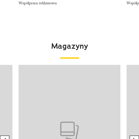
Współpraca reklamowa
Współp
Magazyny
Pokazywanie elementu 1 z 4