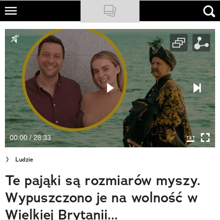
Skip
to
NATIONAL GEOGRAPHIC
main
content
TRAVELER
PODCASTY
Sklep
Newsletter
00:00 / 28:33
Cuda Polski
Ludzie
Wielki Konkurs Fotograficzny
Te pająki są rozmiarów myszy.
Trendbook Podróżniczy
Wypuszczono je na wolność w
Polecane
Wielkiej Brytanii...