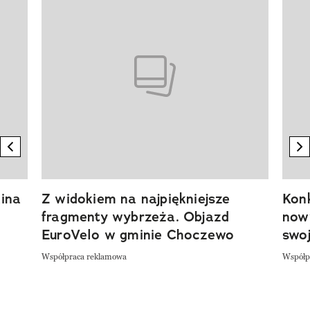
previous element
n
ina
Z widokiem na najpiękniejsze
Kon
fragmenty wybrzeża. Objazd
now
EuroVelo w gminie Choczewo
swoj
Współpraca reklamowa
Współp