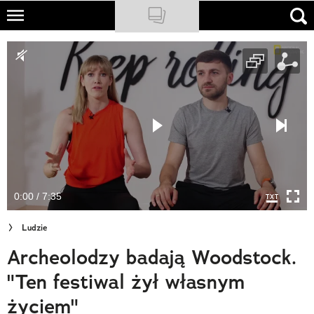
Skip
to
NATIONAL GEOGRAPHIC
main
content
TRAVELER
PODCASTY
Sklep
Newsletter
0:00 / 7:35
Cuda Polski
Ludzie
Wielki Konkurs Fotograficzny
Archeolodzy badają Woodstock.
Trendbook Podróżniczy
"Ten festiwal żył własnym
Polecane
życiem"