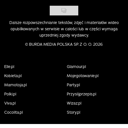
Dalsze rozpowszechnianie tekstów, zdjęć i materiałów wideo
opublikowanych w serwisie w całości lub w części wymaga
uprzedniej zgody wydawcy.
©
BURDA MEDIA POLSKA SP. Z O. O. 2026
Elle.pl
Glamour.pl
Kobieta.pl
Mojegotowanie.pl
Mamotoja.pl
Party.pl
Polki.pl
Przyslijprzepis.pl
Viva.pl
Wizaz.pl
Cocolita.pl
Story.pl