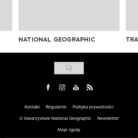
NATIONAL GEOGRAPHIC
TRA
Visit us on Facebook
Visit us on Instagram
Visit us on Youtube
Visit us on Rss
Kontakt
Regulamin
Polityka prywatności
O towarzystwie National Geographic
Newsletter
Moje zgody