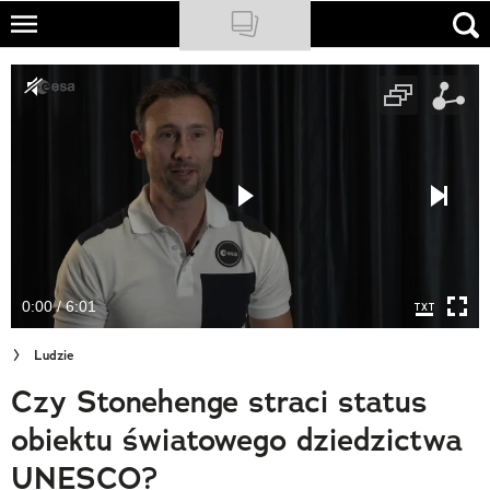
Skip
to
NATIONAL GEOGRAPHIC
main
content
TRAVELER
PODCASTY
Sklep
Newsletter
0:00 / 6:01
Cuda Polski
Ludzie
Wielki Konkurs Fotograficzny
Czy Stonehenge straci status
Trendbook Podróżniczy
obiektu światowego dziedzictwa
Polecane
UNESCO?