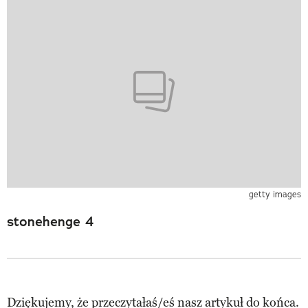
getty images
stonehenge 4
Dziękujemy, że przeczytałaś/eś nasz artykuł do końca.