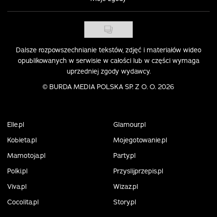
Dalsze rozpowszechnianie tekstów, zdjęć i materiałów wideo
opublikowanych w serwisie w całości lub w części wymaga
uprzedniej zgody wydawcy.
©
BURDA MEDIA POLSKA SP. Z O. O. 2026
Elle.pl
Glamour.pl
Kobieta.pl
Mojegotowanie.pl
Mamotoja.pl
Party.pl
Polki.pl
Przyslijprzepis.pl
Viva.pl
Wizaz.pl
Cocolita.pl
Story.pl