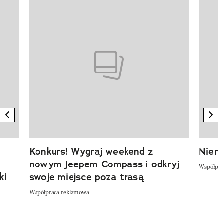
Pokazywanie elementu 1 z 20
previous element
n
Konkurs! Wygraj weekend z
Niem
nowym Jeepem Compass i odkryj
Współp
ki
swoje miejsce poza trasą
Współpraca reklamowa