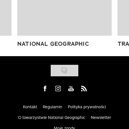
NATIONAL GEOGRAPHIC
TRA
Visit us on Facebook
Visit us on Instagram
Visit us on Youtube
Visit us on Rss
Kontakt
Regulamin
Polityka prywatności
O towarzystwie National Geographic
Newsletter
Moje zgody