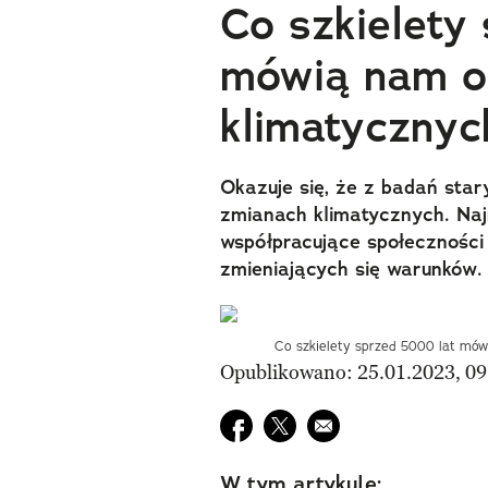
Co szkielety
mówią nam o
klimatycznyc
Okazuje się, że z badań star
zmianach klimatycznych. Naj
współpracujące społeczności 
zmieniających się warunków.
Co szkielety sprzed 5000 lat mówi
Opublikowano: 25.01.2023, 09
Udostępnij na facebook
Udostępnij na twitter
E-mail do przyjaciela
W tym artykule: