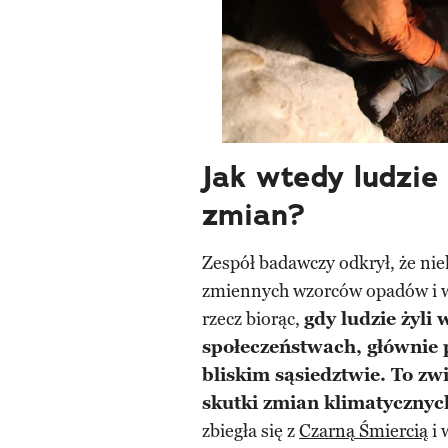
Jak wtedy ludzie
zmian?
Zespół badawczy odkrył, że niek
zmiennych wzorców opadów i wa
rzecz biorąc,
gdy ludzie żyli
społeczeństwach, głównie p
bliskim sąsiedztwie. To z
skutki zmian klimatycznyc
zbiegła się z
Czarną Śmiercią
i 