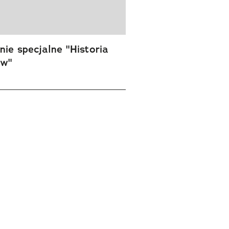
ie specjalne "Historia
ów"