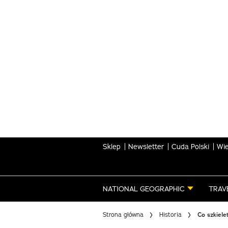
Skip
to
main
content
Sklep
Newsletter
Cuda Polski
Wie
NATIONAL GEOGRAPHIC
TRAV
Strona główna
Historia
Co szkiel