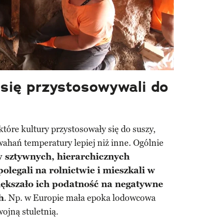
 się przystosowywali do
tóre kultury przystosowały się do suszy,
hań temperatury lepiej niż inne. Ogólnie
 w sztywnych, hierarchicznych
olegali na rolnictwie i mieszkali w
większało ich podatność na negatywne
h
. Np. w Europie mała epoka lodowcowa
wojną stuletnią.