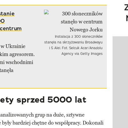
stanie
00
 centrum
Instalacja z 300 słoneczników
stanęła na skrzyżowaniu Broadwayu
Pokazy
 w Ukrainie
i 5 Alei. Fot. Selcuk Acar/Anadolu
jskim agresorem.
Agency via Getty Images
ymi wschodnimi
tanęła
lety sprzed 5000 lat
 analizowanych grup na duże, sztywne
e były bardziej chętne do współpracy. Dokonali