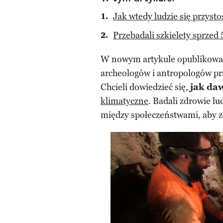
Jak wtedy ludzie się przyst
Przebadali szkielety sprzed 
W nowym artykule opublikow
archeologów i antropologów prz
Chcieli dowiedzieć się,
jak da
klimatyczne
. Badali zdrowie l
między społeczeństwami, aby z