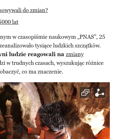
osowywali do zmian?
5000 lat
anym w czasopiśmie naukowym „PNAS”, 25
eanalizowało tysiące ludzkich szczątków.
wni ludzie reagowali na
zmiany
udzi w trudnych czasach, wyszukując różnice
obaczyć, co ma znaczenie.