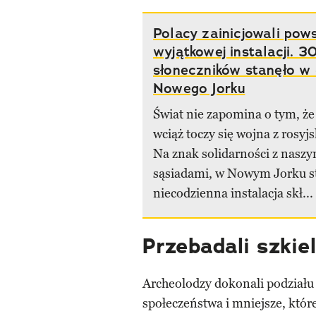
Polacy zainicjowali pow
wyjątkowej instalacji. 3
słoneczników stanęło w
Nowego Jorku
Świat nie zapomina o tym, że
wciąż toczy się wojna z rosy
Na znak solidarności z nasz
sąsiadami, w Nowym Jorku s
niecodzienna instalacja skł...
Przebadali szkie
Archeolodzy dokonali podziału
społeczeństwa i mniejsze, któr