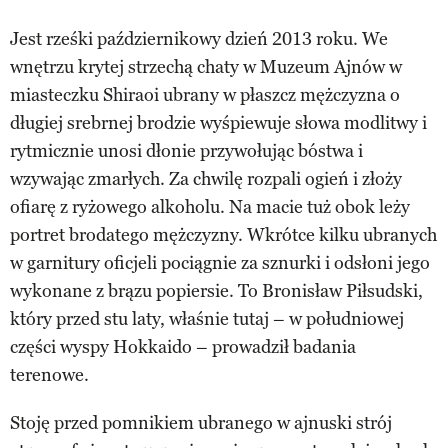
Jest rześki październikowy dzień 2013 roku. We
wnętrzu krytej strzechą chaty w Muzeum Ajnów w
miasteczku Shiraoi ubrany w płaszcz mężczyzna o
długiej srebrnej brodzie wyśpiewuje słowa modlitwy i
rytmicznie unosi dłonie przywołując bóstwa i
wzywając zmarłych. Za chwilę rozpali ogień i złoży
ofiarę z ryżowego alkoholu. Na macie tuż obok leży
portret brodatego mężczyzny. Wkrótce kilku ubranych
w garnitury oficjeli pociągnie za sznurki i odsłoni jego
wykonane z brązu popiersie. To Bronisław Piłsudski,
który przed stu laty, właśnie tutaj – w południowej
części wyspy Hokkaido – prowadził badania
terenowe.
Stoję przed pomnikiem ubranego w ajnuski strój