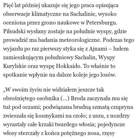
Pięć lat później ukazuje się jego praca opisująca
obserwacje klimatyczne na Sachalinie, wysoko
oceniona przez grono naukowe w Petersburgu.
Piłsudski wysłany zostaje na południe wyspy, gdzie
prowadzić ma badania meteorologiczne. Podczas tego
wyjazdu po raz pierwszy styka się z Ajnami – ludem
zamieszkującym południowy Sachalin, Wyspy
Kurylskie oraz wyspę Hokkaido. To właśnie to
spotkanie wpłynie na dalsze koleje jego losów.
„W swoim życiu nie widziałem jeszcze tak
obrośniętego osobnika (…) Broda zaczynała mu się
tuż pod oczami; podwiązana brudną szmatą czupryna
zwieszała się kosmykami na czoło; z uszu, z nozdrzy
wyrastały całe krzaki twardego włosia; pojedyncze
włosy sterczały z końca potężnego nosa, rzęsy