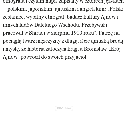
etnografa i czytam napis zapisany w czterech językach
– polskim, japońskim, ajnuskim i angielskim: „Polski
zesłaniec, wybitny etnograf, badacz kultury Ajnów i
innych ludów Dalekiego Wschodu. Przebywał i
pracował w Shiraoi w sierpniu 1903 roku”. Patrzę na
pociągłą twarz mężczyzny z długą, iście ajnuską brodą
i myslę, że historia zatoczyła krąg, a Bronisław, „Krój
Ajnów” powrócił do swoich przyjaciół.