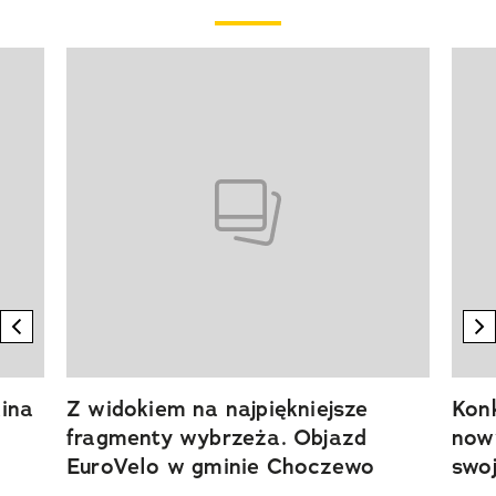
Pokazywanie elementu 1 z 20
previous element
n
ina
Z widokiem na najpiękniejsze
Kon
fragmenty wybrzeża. Objazd
now
EuroVelo w gminie Choczewo
swoj