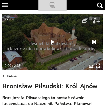
Skip
to
NATIONAL GEOGRAPHIC
main
content
TRAVELER
PODCASTY
Sklep
Newsletter
0:00 / 2:35
Cuda Polski
Historia
Wielki Konkurs Fotograficzny
Bronisław Piłsudski: Król Ajnów
Trendbook Podróżniczy
Brat Józefa Piłsudskiego to postać równie
Polecane
fascynująca, co Naczelnik Państwa. Planował