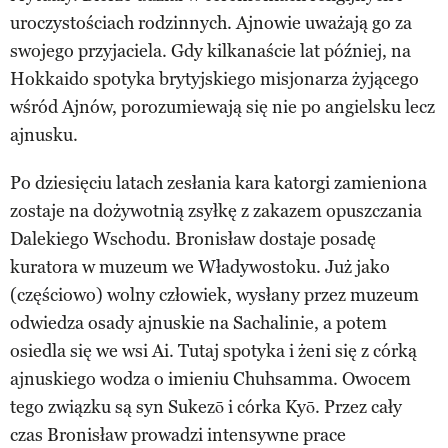
uroczystościach rodzinnych. Ajnowie uważają go za
swojego przyjaciela. Gdy kilkanaście lat później, na
Hokkaido spotyka brytyjskiego misjonarza żyjącego
wśród Ajnów, porozumiewają się nie po angielsku lecz
ajnusku.
Po dziesięciu latach zesłania kara katorgi zamieniona
zostaje na dożywotnią zsyłkę z zakazem opuszczania
Dalekiego Wschodu. Bronisław dostaje posadę
kuratora w muzeum we Władywostoku. Już jako
(częściowo) wolny człowiek, wysłany przez muzeum
odwiedza osady ajnuskie na Sachalinie, a potem
osiedla się we wsi Ai. Tutaj spotyka i żeni się z córką
ajnuskiego wodza o imieniu Chuhsamma. Owocem
tego związku są syn Sukezō i córka Kyō. Przez cały
czas Bronisław prowadzi intensywne prace