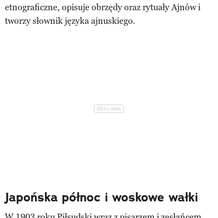
etnograficzne, opisuje obrzędy oraz rytuały Ajnów i
tworzy słownik języka ajnuskiego.
Japońska północ i woskowe wałki
W 1903 roku Piłsudski wraz z pisarzem i zesłańcem