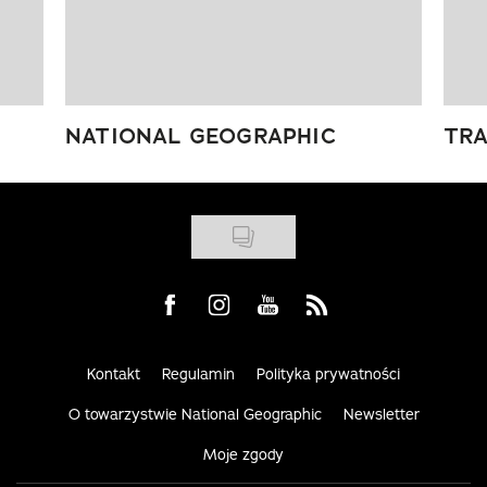
NATIONAL GEOGRAPHIC
TRA
Visit us on Facebook
Visit us on Instagram
Visit us on Youtube
Visit us on Rss
Kontakt
Regulamin
Polityka prywatności
O towarzystwie National Geographic
Newsletter
Moje zgody