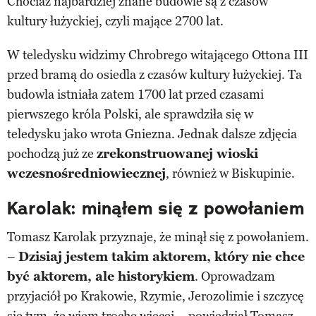
Chociaż najbardziej znane budowle są z czasów
kultury łużyckiej, czyli mające 2700 lat.
W teledysku widzimy Chrobrego witającego Ottona III
przed bramą do osiedla z czasów kultury łużyckiej. Ta
budowla istniała zatem 1700 lat przed czasami
pierwszego króla Polski, ale sprawdziła się w
teledysku jako wrota Gniezna. Jednak dalsze zdjęcia
pochodzą już ze
zrekonstruowanej wioski
wczesnośredniowiecznej
, również w Biskupinie.
Karolak: minąłem się z powołaniem
Tomasz Karolak przyznaje, że minął się z powołaniem.
–
Dzisiaj jestem takim aktorem, który nie chce
być aktorem, ale historykiem
. Oprowadzam
przyjaciół po Krakowie, Rzymie, Jerozolimie i szczycę
się tym, że wiem trochę więcej – powiedział Tomasz