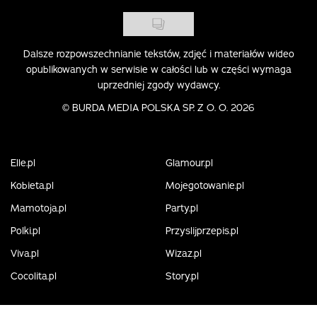
Dalsze rozpowszechnianie tekstów, zdjęć i materiałów wideo
opublikowanych w serwisie w całości lub w części wymaga
uprzedniej zgody wydawcy.
©
BURDA MEDIA POLSKA SP. Z O. O. 2026
Elle.pl
Glamour.pl
Kobieta.pl
Mojegotowanie.pl
Mamotoja.pl
Party.pl
Polki.pl
Przyslijprzepis.pl
Viva.pl
Wizaz.pl
Cocolita.pl
Story.pl