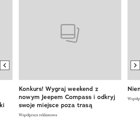
previous element
n
Konkurs! Wygraj weekend z
Niem
nowym Jeepem Compass i odkryj
Współp
ki
swoje miejsce poza trasą
Współpraca reklamowa