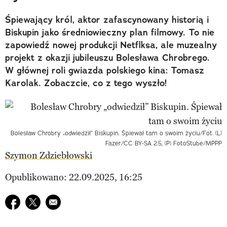
Śpiewający król, aktor zafascynowany historią i
Biskupin jako średniowieczny plan filmowy. To nie
zapowiedź nowej produkcji Netflksa, ale muzealny
projekt z okazji jubileuszu Bolesława Chrobrego.
W głównej roli gwiazda polskiego kina: Tomasz
Karolak. Zobaczcie, co z tego wyszło!
Bolesław Chrobry „odwiedził” Biskupin. Śpiewał tam o swoim życiu/Fot. (L)
Fazer/CC BY-SA 2.5, (P) FotoStube/MPPP
Szymon Zdziebłowski
Opublikowano: 22.09.2025, 16:25
Udostępnij na facebook
Udostępnij na twitter
E-mail do przyjaciela