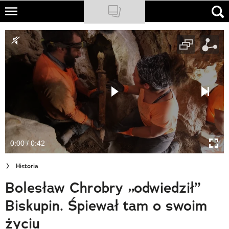
Skip
to
NATIONAL GEOGRAPHIC
main
content
TRAVELER
PODCASTY
Sklep
Newsletter
0:00 / 0:42
Cuda Polski
Historia
Wielki Konkurs Fotograficzny
Bolesław Chrobry „odwiedził”
Trendbook Podróżniczy
Biskupin. Śpiewał tam o swoim
Polecane
życiu