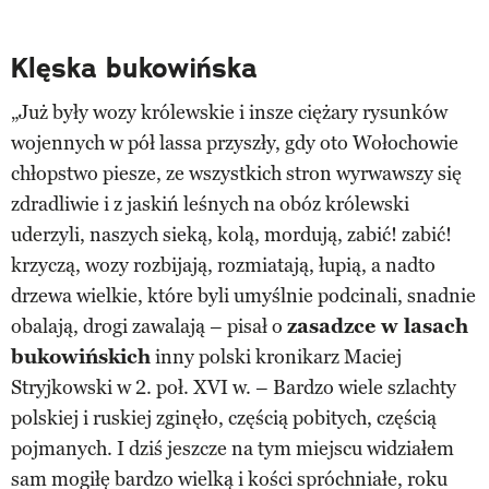
Klęska bukowińska
„Już były wozy królewskie i insze ciężary rysunków
wojennych w pół lassa przyszły, gdy oto Wołochowie
chłopstwo piesze, ze wszystkich stron wyrwawszy się
zdradliwie i z jaskiń leśnych na obóz królewski
uderzyli, naszych sieką, kolą, mordują, zabić! zabić!
krzyczą, wozy rozbijają, rozmiatają, łupią, a nadto
drzewa wielkie, które byli umyślnie podcinali, snadnie
obalają, drogi zawalają – pisał o
zasadzce w lasach
bukowińskich
inny polski kronikarz Maciej
Stryjkowski w 2. poł. XVI w. – Bardzo wiele szlachty
polskiej i ruskiej zginęło, częścią pobitych, częścią
pojmanych. I dziś jeszcze na tym miejscu widziałem
sam mogiłę bardzo wielką i kości spróchniałe, roku