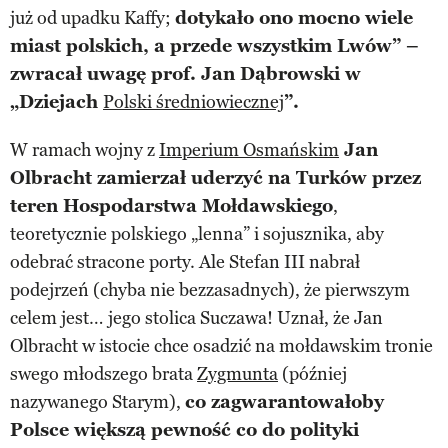
już od upadku Kaffy;
dotykało ono mocno wiele
miast polskich, a przede wszystkim Lwów” –
zwracał uwagę prof. Jan Dąbrowski w
„Dziejach
Polski średniowiecznej
”.
W ramach wojny z
Imperium Osmańskim
Jan
Olbracht zamierzał uderzyć na Turków przez
teren Hospodarstwa Mołdawskiego
,
teoretycznie polskiego „lenna” i sojusznika, aby
odebrać stracone porty. Ale Stefan III nabrał
podejrzeń (chyba nie bezzasadnych), że pierwszym
celem jest… jego stolica Suczawa! Uznał, że Jan
Olbracht w istocie chce osadzić na mołdawskim tronie
swego młodszego brata
Zygmunta
(później
nazywanego Starym),
co zagwarantowałoby
Polsce większą pewność co do polityki