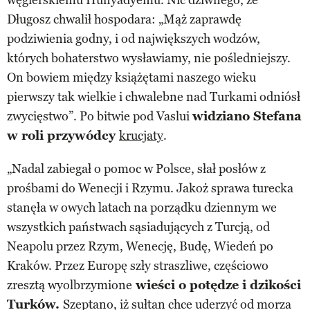
węgierskiemu Hunyadyemu. Nic dziwnego, że
Długosz chwalił hospodara: „Mąż zaprawdę
podziwienia godny, i od największych wodzów,
których bohaterstwo wysławiamy, nie pośledniejszy.
On bowiem między książętami naszego wieku
pierwszy tak wielkie i chwalebne nad Turkami odniósł
zwycięstwo”. Po bitwie pod Vaslui
widziano Stefana
w roli przywódcy
krucjaty
.
„Nadal zabiegał o pomoc w Polsce, słał posłów z
prośbami do Wenecji i Rzymu. Jakoż sprawa turecka
stanęła w owych latach na porządku dziennym we
wszystkich państwach sąsiadujących z Turcją, od
Neapolu przez Rzym, Wenecję, Budę, Wiedeń po
Kraków. Przez Europę szły straszliwe, częściowo
zresztą wyolbrzymione
wieści o potędze i dzikości
Turków.
Szeptano, iż sułtan chce uderzyć od morza