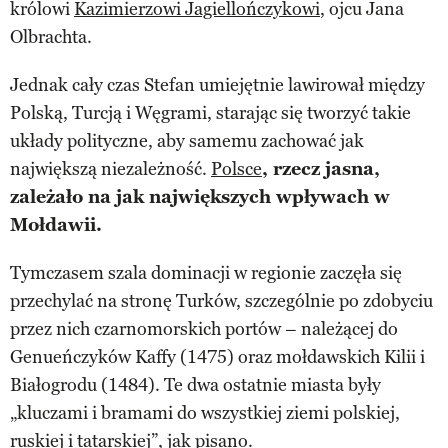
królowi
Kazimierzowi Jagiellończykowi
, ojcu Jana
Olbrachta.
Jednak cały czas Stefan umiejętnie lawirował między
Polską, Turcją i Węgrami, starając się tworzyć takie
układy polityczne, aby samemu zachować jak
największą niezależność.
Polsce
, rzecz jasna,
zależało na jak największych wpływach w
Mołdawii.
Tymczasem szala dominacji w regionie zaczęła się
przechylać na stronę Turków, szczególnie po zdobyciu
przez nich czarnomorskich portów – należącej do
Genueńczyków Kaffy (1475) oraz mołdawskich Kilii i
Białogrodu (1484). Te dwa ostatnie miasta były
„kluczami i bramami do wszystkiej ziemi polskiej,
ruskiej i tatarskiej”, jak pisano.