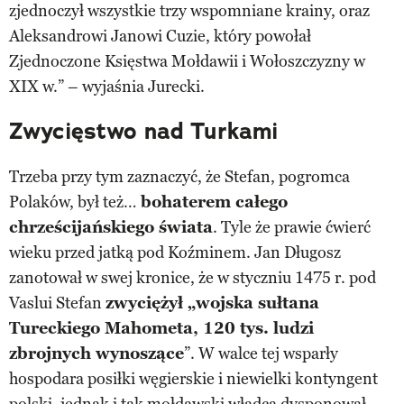
zjednoczył wszystkie trzy wspomniane krainy, oraz
Aleksandrowi Janowi Cuzie, który powołał
Zjednoczone Księstwa Mołdawii i Wołoszczyzny w
XIX w.” – wyjaśnia Jurecki.
Zwycięstwo nad Turkami
Trzeba przy tym zaznaczyć, że Stefan, pogromca
Polaków, był też…
bohaterem całego
chrześcijańskiego świata
. Tyle że prawie ćwierć
wieku przed jatką pod Koźminem. Jan Długosz
zanotował w swej kronice, że w styczniu 1475 r. pod
Vaslui Stefan
zwyciężył „wojska sułtana
Tureckiego Mahometa, 120 tys. ludzi
zbrojnych wynoszące
”. W walce tej wsparły
hospodara posiłki węgierskie i niewielki kontyngent
polski, jednak i tak mołdawski władca dysponował