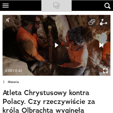
Skip
to
NATIONAL GEOGRAPHIC
main
content
TRAVELER
PODCASTY
Sklep
Newsletter
0:00 / 0:42
Cuda Polski
Historia
Wielki Konkurs Fotograficzny
Atleta Chrystusowy kontra
Trendbook Podróżniczy
Polacy. Czy rzeczywiście za
Polecane
króla Olbrachta wyginęła