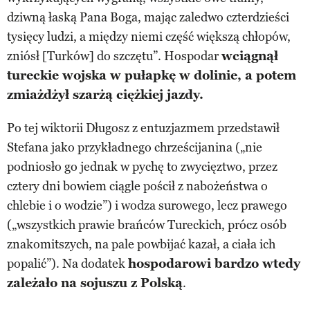
dziwną łaską Pana Boga, mając zaledwo czterdzieści
tysięcy ludzi, a między niemi część większą chłopów,
zniósł [Turków] do szczętu”. Hospodar
wciągnął
tureckie wojska w pułapkę w dolinie, a potem
zmiażdżył szarżą ciężkiej jazdy.
Po tej wiktorii Długosz z entuzjazmem przedstawił
Stefana jako przykładnego chrześcijanina („nie
podniosło go jednak w pychę to zwycięztwo, przez
cztery dni bowiem ciągle pościł z nabożeństwa o
chlebie i o wodzie”) i wodza surowego, lecz prawego
(„wszystkich prawie brańców Tureckich, prócz osób
znakomitszych, na pale powbijać kazał, a ciała ich
popalić”). Na dodatek
hospodarowi bardzo wtedy
zależało na sojuszu z Polską
.