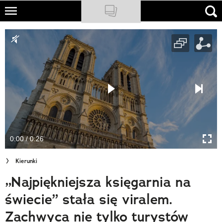
Skip
to
NATIONAL GEOGRAPHIC
main
content
TRAVELER
PODCASTY
Sklep
Newsletter
0:00 / 0:26
Cuda Polski
Kierunki
Wielki Konkurs Fotograficzny
„Najpiękniejsza księgarnia na
Trendbook Podróżniczy
świecie” stała się viralem.
Polecane
Zachwyca nie tylko turystów