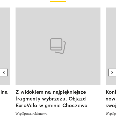
Pokazywanie elementu 1 z 20
previous element
n
ina
Z widokiem na najpiękniejsze
Kon
fragmenty wybrzeża. Objazd
now
EuroVelo w gminie Choczewo
swoj
Współpraca reklamowa
Współp