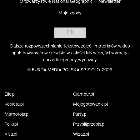
O towarzystwie National Geographic
Newsletter
Moje zgody
Dalsze rozpowszechnianie tekstów, zdjęć i materiałów wideo
opublikowanych w serwisie w całości lub w części wymaga
uprzedniej zgody wydawcy.
©
BURDA MEDIA POLSKA SP. Z O. O. 2026
Elle.pl
Glamour.pl
Kobieta.pl
Mojegotowanie.pl
Mamotoja.pl
Party.pl
Polki.pl
Przyslijprzepis.pl
Viva.pl
Wizaz.pl