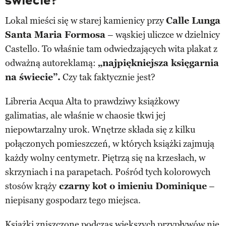
świecie?
Lokal mieści się w starej kamienicy przy
Calle Lunga
Santa Maria Formosa
– wąskiej uliczce w dzielnicy
Castello. To właśnie tam odwiedzających wita plakat z
odważną autoreklamą:
„najpiękniejsza księgarnia
na świecie”.
Czy tak faktycznie jest?
Libreria Acqua Alta to prawdziwy książkowy
galimatias, ale właśnie w chaosie tkwi jej
niepowtarzalny urok. Wnętrze składa się z kilku
połączonych pomieszczeń, w których książki zajmują
każdy wolny centymetr. Piętrzą się na krzesłach, w
skrzyniach i na parapetach. Pośród tych kolorowych
stosów krąży
czarny kot o imieniu Dominique
–
niepisany gospodarz tego miejsca.
Książki zniszczone podczas większych przypływów nie