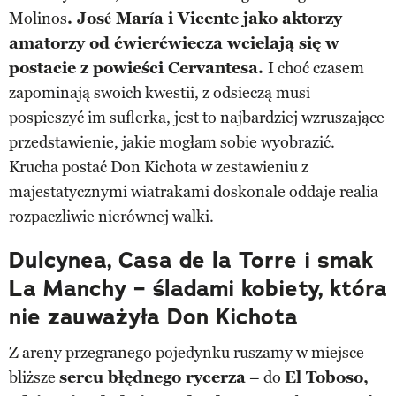
Molinos
. José María i Vicente jako aktorzy
amatorzy od ćwierćwiecza wcielają się w
postacie z powieści Cervantesa.
I choć czasem
zapominają swoich kwestii, z odsieczą musi
pospieszyć im suflerka, jest to najbardziej wzruszające
przedstawienie, jakie mogłam sobie wyobrazić.
Krucha postać Don Kichota w zestawieniu z
majestatycznymi wiatrakami doskonale oddaje realia
rozpaczliwie nierównej walki.
Dulcynea, Casa de la Torre i smak
La Manchy – śladami kobiety, która
nie zauważyła Don Kichota
Z areny przegranego pojedynku ruszamy w miejsce
bliższe
sercu błędnego rycerza
– do
El Toboso,