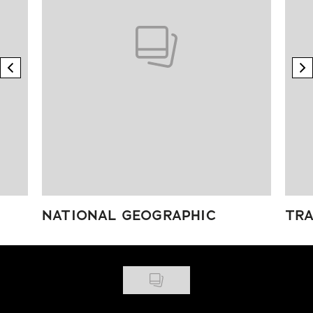
previous element
n
NATIONAL GEOGRAPHIC
TRA