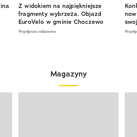
ina
Z widokiem na najpiękniejsze
Kon
fragmenty wybrzeża. Objazd
now
EuroVelo w gminie Choczewo
swoj
Współpraca reklamowa
Współp
Magazyny
Pokazywanie elementu 1 z 4