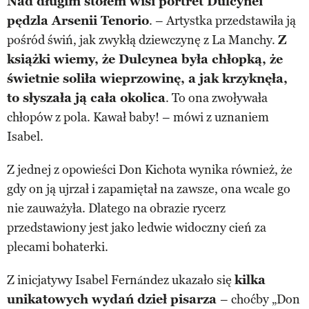
Nad długim stołem wisi portret Dulcynei
pędzla Arsenii Tenorio
. – Artystka przedstawiła ją
pośród świń, jak zwykłą dziewczynę z La Manchy.
Z
książki wiemy, że Dulcynea była chłopką, że
świetnie soliła wieprzowinę, a jak krzyknęła,
to słyszała ją cała okolica
. To ona zwoływała
chłopów z pola. Kawał baby! – mówi z uznaniem
Isabel.
Z jednej z opowieści Don Kichota wynika również, że
gdy on ją ujrzał i zapamiętał na zawsze, ona wcale go
nie zauważyła. Dlatego na obrazie rycerz
przedstawiony jest jako ledwie widoczny cień za
plecami bohaterki.
Z inicjatywy Isabel Fernández ukazało się
kilka
unikatowych wydań dzieł pisarza
– choćby „Don