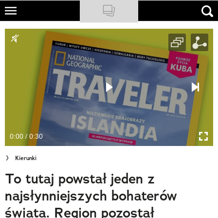
Skip
to
NATIONAL GEOGRAPHIC
main
content
TRAVELER
PODCASTY
Sklep
Newsletter
0:00 / 0:30
Cuda Polski
Kierunki
Wielki Konkurs Fotograficzny
To tutaj powstał jeden z
Trendbook Podróżniczy
najsłynniejszych bohaterów
Polecane
świata. Region pozostał