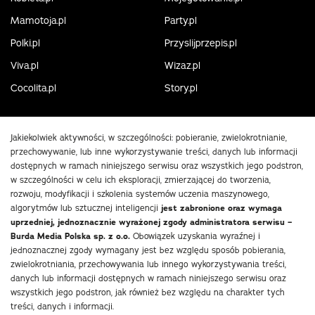
Mamotoja.pl
Party.pl
Polki.pl
Przyslijprzepis.pl
Viva.pl
Wizaz.pl
Cocolita.pl
Story.pl
Jakiekolwiek aktywności, w szczególności: pobieranie, zwielokrotnianie,
przechowywanie, lub inne wykorzystywanie treści, danych lub informacji
dostępnych w ramach niniejszego serwisu oraz wszystkich jego podstron,
w szczególności w celu ich eksploracji, zmierzającej do tworzenia,
rozwoju, modyfikacji i szkolenia systemów uczenia maszynowego,
algorytmów lub sztucznej inteligencji
jest zabronione oraz wymaga
uprzedniej, jednoznacznie wyrażonej zgody administratora serwisu –
Burda Media Polska sp. z o.o.
Obowiązek uzyskania wyraźnej i
jednoznacznej zgody wymagany jest bez względu sposób pobierania,
zwielokrotniania, przechowywania lub innego wykorzystywania treści,
danych lub informacji dostępnych w ramach niniejszego serwisu oraz
wszystkich jego podstron, jak również bez względu na charakter tych
treści, danych i informacji.