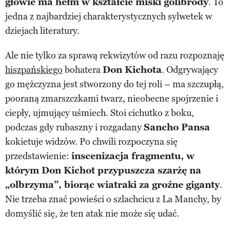
głowie ma hełm w kształcie miski golibrody
. To
jedna z najbardziej charakterystycznych sylwetek w
dziejach literatury.
Ale nie tylko za sprawą rekwizytów od razu rozpoznaję
hiszpańskiego
bohatera
Don Kichota
. Odgrywający
go mężczyzna jest stworzony do tej roli – ma szczupłą,
pooraną zmarszczkami twarz, nieobecne spojrzenie i
ciepły, ujmujący uśmiech. Stoi cichutko z boku,
podczas gdy rubaszny i rozgadany
Sancho Pansa
kokietuje widzów. Po chwili rozpoczyna się
przedstawienie:
inscenizacja fragmentu, w
którym Don Kichot przypuszcza szarżę na
„olbrzyma”, biorąc wiatraki za groźne giganty
.
Nie trzeba znać powieści o szlachcicu z La Manchy, by
domyślić się, że ten atak nie może się udać.