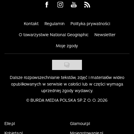
Visit us on Facebook
Visit us on Instagram
Visit us on Youtube
Visit us on Rss
Kontakt
Regulamin
Polityka prywatności
O towarzystwie National Geographic
Newsletter
Moje zgody
Dalsze rozpowszechnianie tekstów, zdjęć i materiałów wideo
opublikowanych w serwisie w całości lub w części wymaga
uprzedniej zgody wydawcy.
©
BURDA MEDIA POLSKA SP. Z O. O. 2026
Elle.pl
Glamour.pl
Kobieta.pl
Mojegotowanie.pl