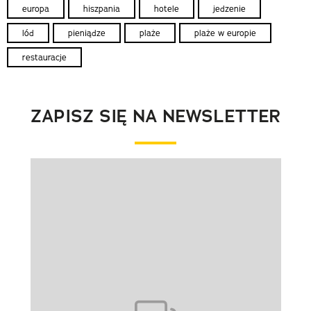
europa
hiszpania
hotele
jedzenie
lód
pieniądze
plaże
plaże w europie
restauracje
ZAPISZ SIĘ NA NEWSLETTER
Pokazywanie elementu 1 z 1