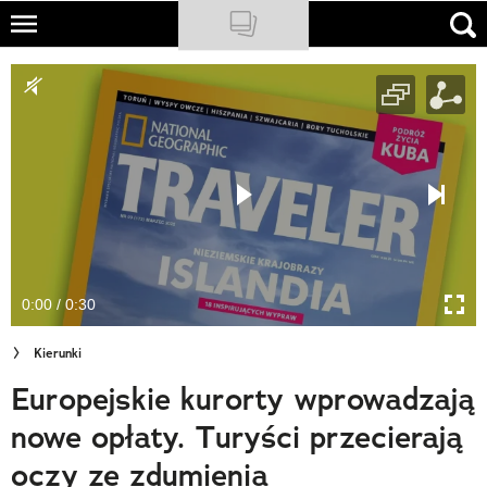
Skip
to
NATIONAL GEOGRAPHIC
main
content
TRAVELER
PODCASTY
Sklep
Newsletter
0:00 / 0:30
Cuda Polski
Kierunki
Wielki Konkurs Fotograficzny
Europejskie kurorty wprowadzają
Trendbook Podróżniczy
nowe opłaty. Turyści przecierają
Polecane
oczy ze zdumienia