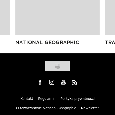
NATIONAL GEOGRAPHIC
TRA
Visit us on Facebook
Visit us on Instagram
Visit us on Youtube
Visit us on Rss
Kontakt
Regulamin
Polityka prywatności
O towarzystwie National Geographic
Newsletter