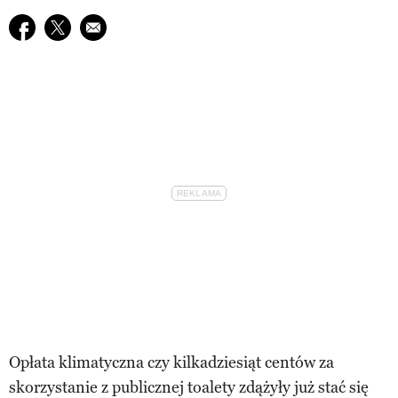
Udostępnij na facebook
Udostępnij na twitter
E-mail do przyjaciela
Opłata klimatyczna czy kilkadziesiąt centów za
skorzystanie z publicznej toalety zdążyły już stać się