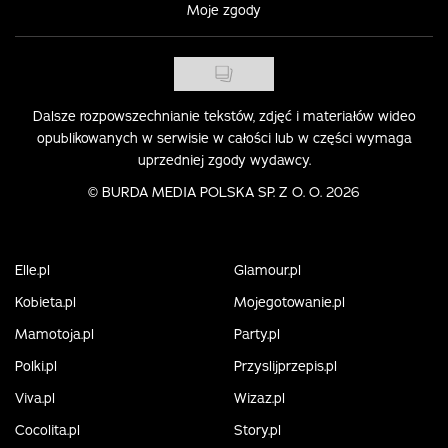
Moje zgody
Dalsze rozpowszechnianie tekstów, zdjęć i materiałów wideo
opublikowanych w serwisie w całości lub w części wymaga
uprzedniej zgody wydawcy.
©
BURDA MEDIA POLSKA SP. Z O. O. 2026
Elle.pl
Glamour.pl
Kobieta.pl
Mojegotowanie.pl
Mamotoja.pl
Party.pl
Polki.pl
Przyslijprzepis.pl
Viva.pl
Wizaz.pl
Cocolita.pl
Story.pl