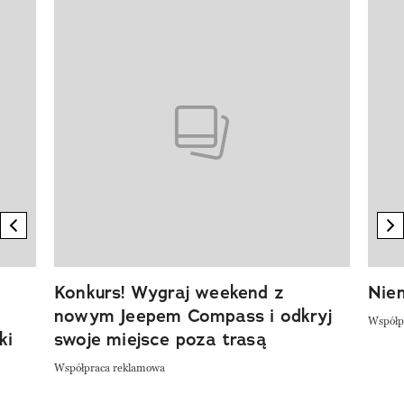
Pokazywanie elementu 1 z 20
previous element
n
Konkurs! Wygraj weekend z
Niem
nowym Jeepem Compass i odkryj
Współp
ki
swoje miejsce poza trasą
Współpraca reklamowa