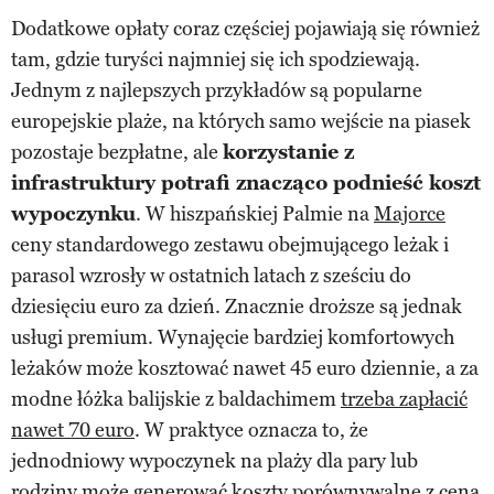
Dodatkowe opłaty coraz częściej pojawiają się również
tam, gdzie turyści najmniej się ich spodziewają.
Jednym z najlepszych przykładów są popularne
europejskie plaże, na których samo wejście na piasek
pozostaje bezpłatne, ale
korzystanie z
infrastruktury potrafi znacząco podnieść koszt
wypoczynku
. W hiszpańskiej Palmie na
Majorce
ceny standardowego zestawu obejmującego leżak i
parasol wzrosły w ostatnich latach z sześciu do
dziesięciu euro za dzień. Znacznie droższe są jednak
usługi premium. Wynajęcie bardziej komfortowych
leżaków może kosztować nawet 45 euro dziennie, a za
modne łóżka balijskie z baldachimem
trzeba zapłacić
nawet 70 euro
. W praktyce oznacza to, że
jednodniowy wypoczynek na plaży dla pary lub
rodziny może generować koszty porównywalne z ceną