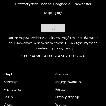
O towarzystwie National Geographic
Newsletter
Moje zgody
Dalsze rozpowszechnianie tekstów, zdjęć i materiałów wideo
opublikowanych w serwisie w całości lub w części wymaga
uprzedniej zgody wydawcy.
©
BURDA MEDIA POLSKA SP. Z O. O. 2026
Elle.pl
Glamour.pl
Kobieta.pl
Mojegotowanie.pl
Mamotoja.pl
Party.pl
Polki.pl
Przyslijprzepis.pl
Viva.pl
Wizaz.pl