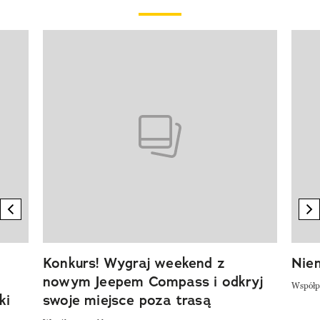
Pokazywanie elementu 1 z 20
previous element
n
Konkurs! Wygraj weekend z
Niem
nowym Jeepem Compass i odkryj
Współp
ki
swoje miejsce poza trasą