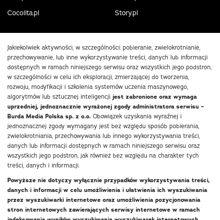
Cocolita.pl
Story.pl
Jakiekolwiek aktywności, w szczególności: pobieranie, zwielokrotnianie,
przechowywanie, lub inne wykorzystywanie treści, danych lub informacji
dostępnych w ramach niniejszego serwisu oraz wszystkich jego podstron,
w szczególności w celu ich eksploracji, zmierzającej do tworzenia,
rozwoju, modyfikacji i szkolenia systemów uczenia maszynowego,
algorytmów lub sztucznej inteligencji
jest zabronione oraz wymaga
uprzedniej, jednoznacznie wyrażonej zgody administratora serwisu –
Burda Media Polska sp. z o.o.
Obowiązek uzyskania wyraźnej i
jednoznacznej zgody wymagany jest bez względu sposób pobierania,
zwielokrotniania, przechowywania lub innego wykorzystywania treści,
danych lub informacji dostępnych w ramach niniejszego serwisu oraz
wszystkich jego podstron, jak również bez względu na charakter tych
treści, danych i informacji.
Powyższe nie dotyczy wyłącznie przypadków wykorzystywania treści,
danych i informacji w celu umożliwienia i ułatwienia ich wyszukiwania
przez wyszukiwarki internetowe oraz umożliwienia pozycjonowania
stron internetowych zawierających serwisy internetowe w ramach
indeksowania wyników wyszukiwania wyszukiwarek internetowych.