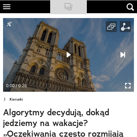
Skip
to
NATIONAL GEOGRAPHIC
main
content
TRAVELER
PODCASTY
Sklep
Newsletter
0:00 / 0:26
Cuda Polski
Kierunki
Wielki Konkurs Fotograficzny
Algorytmy decydują, dokąd
Trendbook Podróżniczy
jedziemy na wakacje?
Polecane
„Oczekiwania często rozmijają