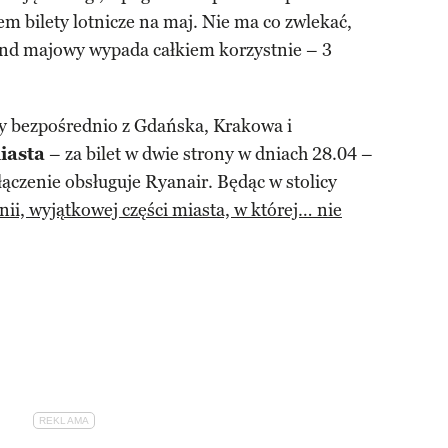
em bilety lotnicze na maj. Nie ma co zwlekać,
end majowy wypada całkiem korzystnie – 3
y bezpośrednio z Gdańska, Krakowa i
iasta
– za bilet w dwie strony w dniach 28.04 –
łączenie obsługuje Ryanair. Będąc w stolicy
anii, wyjątkowej części miasta, w której… nie