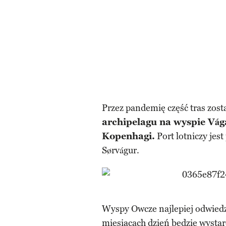
Przez pandemię część tras zost
archipelagu na wyspie Vág
Kopenhagi.
Port lotniczy jes
Sørvágur.
Wyspy Owcze najlepiej odwied
miesiącach dzień będzie wystar