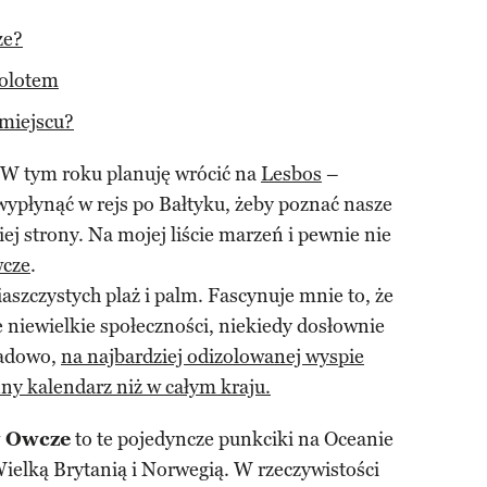
ze?
molotem
miejscu?
 W tym roku planuję wrócić na
Lesbos
–
 wypłynąć w rejs po Bałtyku, żeby poznać nasze
ej strony. Na mojej liście marzeń i pewnie nie
cze
.
aszczystych plaż i palm. Fascynuje mnie to, że
e niewielkie społeczności, niekiedy dosłownie
ładowo,
na najbardziej odizolowanej wyspie
nny kalendarz niż w całym kraju.
 Owcze
to te pojedyncze punkciki na Oceanie
ielką Brytanią i Norwegią. W rzeczywistości