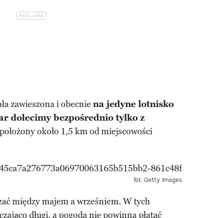
ała zawieszona i obecnie
na jedyne lotnisko
ar dolecimy bezpośrednio tylko z
t położony około 1,5 km od miejscowości
fot. Getty Images
zać między majem a wrześniem. W tych
czająco długi, a pogoda nie powinna płatać