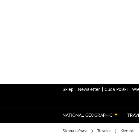
Skip
to
main
content
Sklep
Newsletter
Cuda Polski
Wie
NATIONAL GEOGRAPHIC
TRAV
Strona główna
Traveler
Kierunki