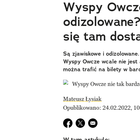
Wyspy Owcze
odizolowane?
się tam dost
Są zjawiskowe i odizolowane.
Wyspy Owcze wcale nie jest 
można trafić na bilety w bar
Mateusz Łysiak
Opublikowano: 24.02.2022, 10
Udostępnij na facebook
Udostępnij na twitter
E-mail do przyjaciela
W tym artykule: