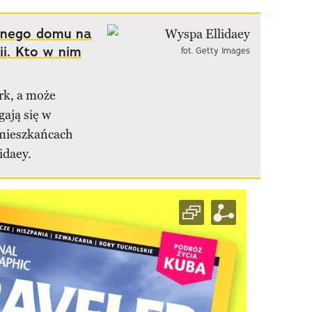
tnego domu na
ii. Kto w nim
fot. Getty Images
rk, a może
gają się w
 mieszkańcach
idaey.