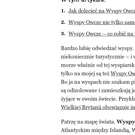
Jak dolecieć na Wyspy Owc
Wyspy Owcze nie tylko sa
Wyspy Owcze – co robić na 
Bardzo lubię odwiedzać wyspy.
niekoniecznie turystycznie – i
morze właśnie od tej wyspiarski
tylko na mojej są też
Wyspy Ow
Bo ja na wyspach nie szukam pi
są odizolowane i zamieszkują j
żyjące w swoim świecie. Przyk
Wielkiej Brytanii obowiązuje i
Patrzę na mapę świata.
Wyspy
Atlantyckim między Islandią, W