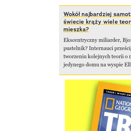
Wokół najbardziej samo
świecie krąży wiele teor
mieszka?
Ekscentryczny miliarder, Bjo
pustelnik? Internauci prześci
tworzeniu kolejnych teorii o
jedynego domu na wyspie Ell