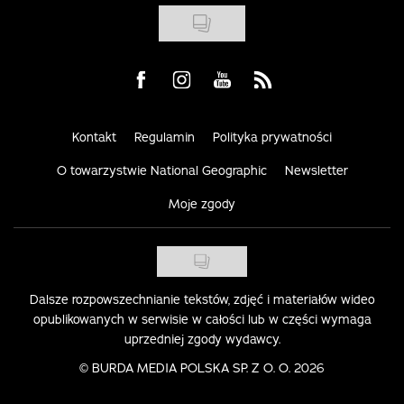
Visit us on Facebook
Visit us on Instagram
Visit us on Youtube
Visit us on Rss
Kontakt
Regulamin
Polityka prywatności
O towarzystwie National Geographic
Newsletter
Moje zgody
Dalsze rozpowszechnianie tekstów, zdjęć i materiałów wideo
opublikowanych w serwisie w całości lub w części wymaga
uprzedniej zgody wydawcy.
©
BURDA MEDIA POLSKA SP. Z O. O. 2026