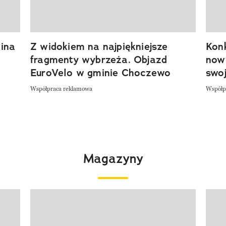
ina
Z widokiem na najpiękniejsze
Kon
fragmenty wybrzeża. Objazd
now
EuroVelo w gminie Choczewo
swoj
Współpraca reklamowa
Współp
Magazyny
Pokazywanie elementu 1 z 4