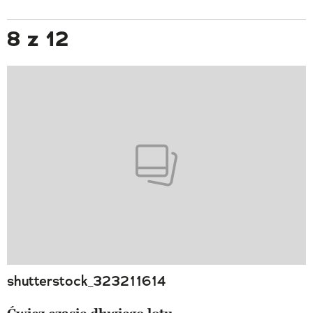
8 z 12
shutterstock_323211614