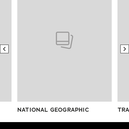
previous element
n
NATIONAL GEOGRAPHIC
TRA