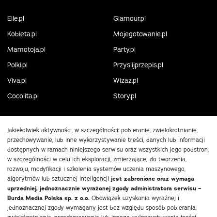
Elle.pl
Glamour.pl
Kobieta.pl
Mojegotowanie.pl
Mamotoja.pl
Party.pl
Polki.pl
Przyslijprzepis.pl
Viva.pl
Wizaz.pl
Cocolita.pl
Story.pl
Jakiekolwiek aktywności, w szczególności: pobieranie, zwielokrotnianie,
przechowywanie, lub inne wykorzystywanie treści, danych lub informacji
dostępnych w ramach niniejszego serwisu oraz wszystkich jego podstron,
w szczególności w celu ich eksploracji, zmierzającej do tworzenia,
rozwoju, modyfikacji i szkolenia systemów uczenia maszynowego,
algorytmów lub sztucznej inteligencji
jest zabronione oraz wymaga
uprzedniej, jednoznacznie wyrażonej zgody administratora serwisu –
Burda Media Polska sp. z o.o.
Obowiązek uzyskania wyraźnej i
jednoznacznej zgody wymagany jest bez względu sposób pobierania,