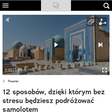
Skip
to
NATIONAL GEOGRAPHIC
main
content
TRAVELER
PODCASTY
Sklep
Newsletter
0:00 / 1:53
Cuda Polski
Traveler
Wielki Konkurs Fotograficzny
12 sposobów, dzięki którym bez
Trendbook Podróżniczy
stresu będziesz podróżować
Polecane
samolotem