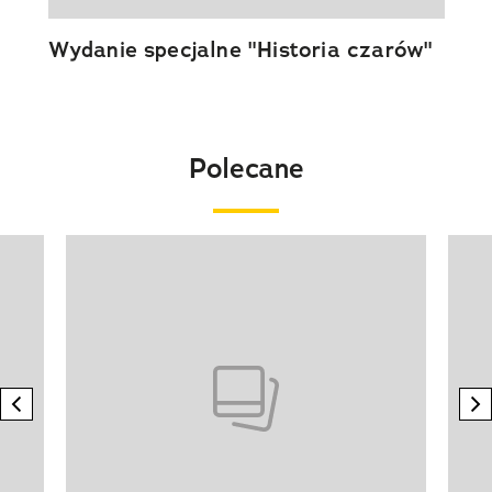
Wydanie specjalne "Historia czarów"
Polecane
Pokazywanie elementu 1 z 20
previous element
n