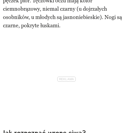
pęczek piór. Tęczówki oczu mają kolor
ciemnobrązowy, niemal czarny (u dojrzałych
osobników, u młodych są jasnoniebieskie). Nogi są
czarne, pokryte łuskami.
Jak rozpoznać wronę siwą?