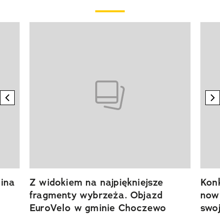
Pokazywanie elementu 1 z 20
previous element
n
ina
Z widokiem na najpiękniejsze
Kon
fragmenty wybrzeża. Objazd
now
EuroVelo w gminie Choczewo
swoj