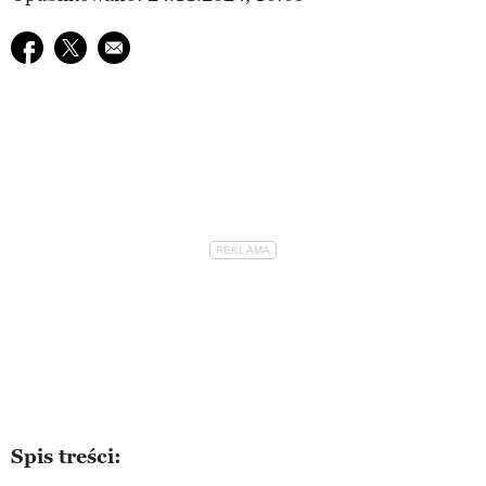
Udostępnij na facebook
Udostępnij na twitter
E-mail do przyjaciela
Spis treści: