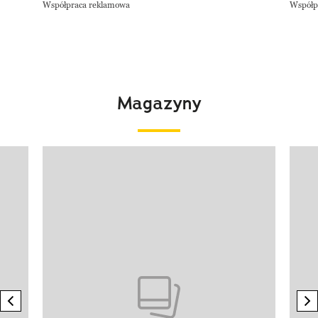
Współpraca reklamowa
Współp
Magazyny
Pokazywanie elementu 1 z 4
previous element
n