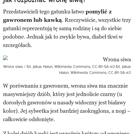
Przedstawicieli tego gatunku łatwo
pomylić z
gawronem lub kawką
. Rzeczywiście, wszystkie trzy
gatunki reprezentują tę samą rodzinę i są do siebie
podobne. Jednak jak to zwykle bywa, diabeł tkwi w
szczegółach.
Wrona siwa / fot. Jakub Hałun, Wikimedia Commons, CC-BY-SA-4.0
fot. Jakub
Hałun, Wikimedia Commons, CC-BY-SA-4.0
W porównaniu z gawronem, wrona siwa ma znacznie
masywniejszy dziób, który jest jednolicie czarny (u
dorosłych gawronów u nasady widoczny jest białawy
kolor). Jej sylwetka jest bardziej zaokrąglona, a nogi –
całkowicie odsłonięte.
Z kolei dziób kawki jest wyraźnie krótszy od wroniego.