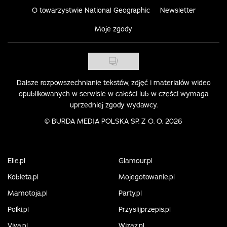
O towarzystwie National Geographic
Newsletter
Moje zgody
Dalsze rozpowszechnianie tekstów, zdjęć i materiałów wideo
opublikowanych w serwisie w całości lub w części wymaga
uprzedniej zgody wydawcy.
©
BURDA MEDIA POLSKA SP. Z O. O. 2026
Elle.pl
Glamour.pl
Kobieta.pl
Mojegotowanie.pl
Mamotoja.pl
Party.pl
Polki.pl
Przyslijprzepis.pl
Viva.pl
Wizaz.pl