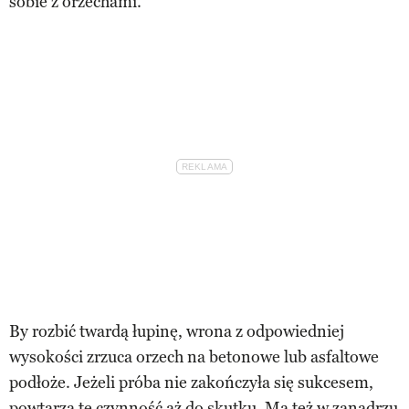
sobie z orzechami.
By rozbić twardą łupinę, wrona z odpowiedniej
wysokości zrzuca orzech na betonowe lub asfaltowe
podłoże. Jeżeli próba nie zakończyła się sukcesem,
powtarza tę czynność aż do skutku. Ma też w zanadrzu