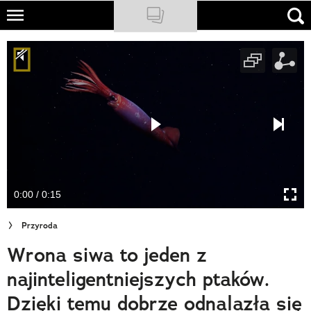
Skip
to
NATIONAL GEOGRAPHIC
main
content
TRAVELER
PODCASTY
Sklep
Newsletter
0:00 / 0:15
Cuda Polski
Przyroda
Wielki Konkurs Fotograficzny
Wrona siwa to jeden z
Trendbook Podróżniczy
najinteligentniejszych ptaków.
Polecane
Dzięki temu dobrze odnalazła się