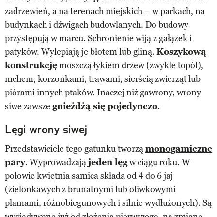
zadrzewień, a na terenach miejskich – w parkach, na
budynkach i dźwigach budowlanych. Do budowy
przystępują w marcu. Schronienie wiją z gałązek i
patyków. Wylepiają je błotem lub gliną.
Koszykową
konstrukcję
moszczą łykiem drzew (zwykle topól),
mchem, korzonkami, trawami, sierścią zwierząt lub
piórami innych ptaków. Inaczej niż gawrony, wrony
siwe zawsze
gnieżdżą się pojedynczo
.
Lęgi wrony siwej
Przedstawiciele tego gatunku tworzą
monogamiczne
pary
. Wyprowadzają
jeden lęg
w ciągu roku. W
połowie kwietnia samica składa od 4 do 6 jaj
(zielonkawych z brunatnymi lub oliwkowymi
plamami, różnobiegunowych i silnie wydłużonych). Są
wysiadywane już od złożenia pierwszego, na zmianę