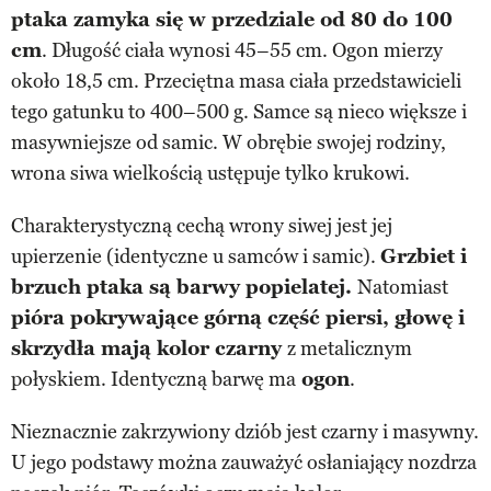
ptaka zamyka się w przedziale od 80 do 100
cm
. Długość ciała wynosi 45–55 cm. Ogon mierzy
około 18,5 cm. Przeciętna masa ciała przedstawicieli
tego gatunku to 400–500 g. Samce są nieco większe i
masywniejsze od samic. W obrębie swojej rodziny,
wrona siwa wielkością ustępuje tylko krukowi.
Charakterystyczną cechą wrony siwej jest jej
upierzenie (identyczne u samców i samic).
Grzbiet i
brzuch ptaka są barwy popielatej.
Natomiast
pióra pokrywające górną część piersi, głowę i
skrzydła mają kolor czarny
z metalicznym
połyskiem. Identyczną barwę ma
ogon
.
Nieznacznie zakrzywiony dziób jest czarny i masywny.
U jego podstawy można zauważyć osłaniający nozdrza