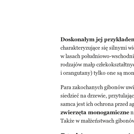
Doskonałym jej przykłade
charakteryzujące się silnymi 
w lasach południowo-wschodn
rodzajów małp człekokształtnyc
i orangutany) tylko one są mo
Para zakochanych gibonów uwie
siedzieć na drzewie, przytulając 
samca jest ich ochrona przed a
zwierzęta monogamiczne
n
Także w małżeństwach gibonów 