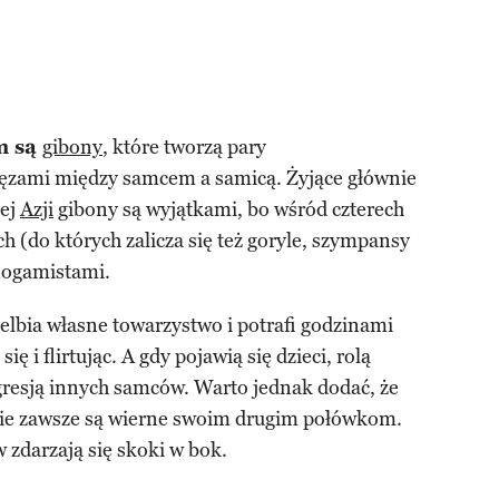
m są
gibony
, które tworzą pary
więzami między samcem a samicą. Żyjące głównie
iej
Azji
gibony są wyjątkami, bo wśród czterech
h (do których zalicza się też goryle, szympansy
nogamistami.
lbia własne towarzystwo i potrafi godzinami
się i flirtując. A gdy pojawią się dzieci, rolą
gresją innych samców. Warto jednak dodać, że
ie zawsze są wierne swoim drugim połówkom.
zdarzają się skoki w bok.