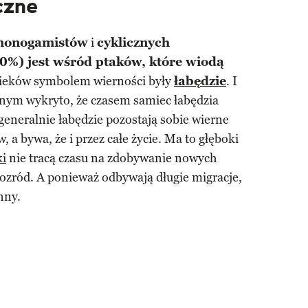
czne
 monogamistów
i
cyklicznych
0%) jest wśród ptaków, które wiodą
wieków symbolem wierności były
łabędzie
. I
nym wykryto, że czasem samiec łabędzia
generalnie łabędzie pozostają sobie wierne
, a bywa, że i przez całe życie. Ma to głęboki
ki
nie tracą czasu na zdobywanie nowych
rozród. A ponieważ odbywają długie migracje,
nny.