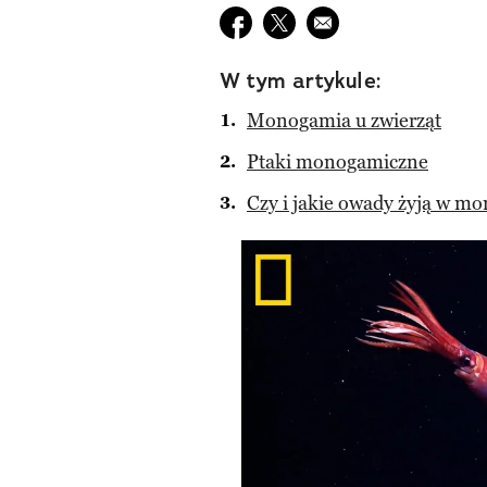
Udostępnij na facebook
Udostępnij na twitter
E-mail do przyjaciela
W tym artykule:
Monogamia u zwierząt
Ptaki monogamiczne
Czy i jakie owady żyją w m