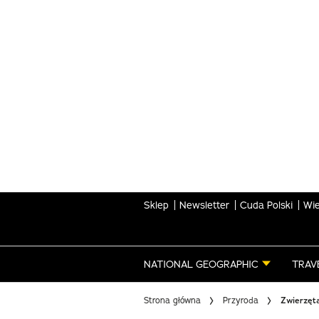
Skip
to
main
content
Sklep
Newsletter
Cuda Polski
Wie
NATIONAL GEOGRAPHIC
TRAV
Strona główna
Przyroda
Zwierzęta