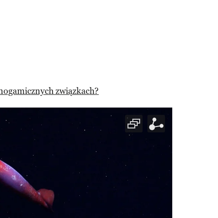
onogamicznych związkach?