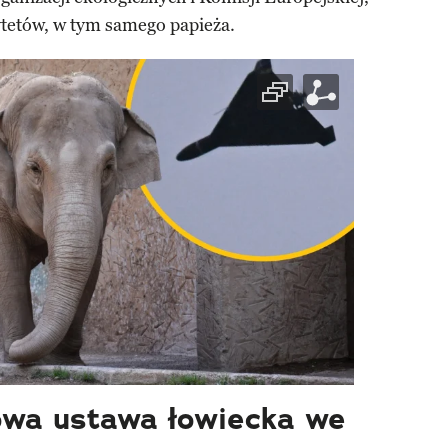
ytetów, w tym samego papieża.
owa ustawa łowiecka we