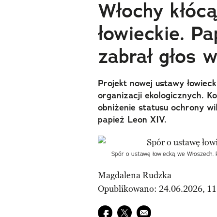
Włochy kłócą
łowieckie. P
zabrał głos 
Projekt nowej ustawy łowiec
organizacji ekologicznych. K
obniżenie statusu ochrony wi
papież Leon XIV.
Spór o ustawę łowiecką we Włoszech. P
Magdalena Rudzka
Opublikowano: 24.06.2026, 11
Udostępnij na facebook
Udostępnij na twitter
E-mail do przyjaciela