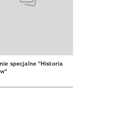
ie specjalne "Historia
ów"