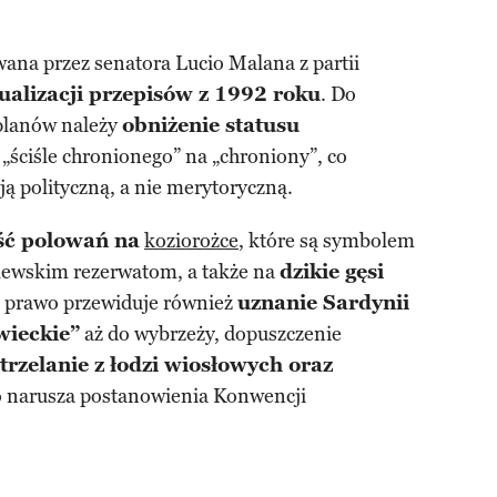
ana przez senatora Lucio Malana z partii
ualizacji przepisów z 1992 roku
. Do
planów należy
obniżenie statusu
„ściśle chronionego” na „chroniony”, co
ą polityczną, a nie merytoryczną.
ść polowań na
koziorożce
, które są symbolem
rólewskim rezerwatom, a także na
dzikie gęsi
 prawo przewiduje również
uznanie Sardynii
wieckie”
aż do wybrzeży, dopuszczenie
strzelanie z łodzi wiosłowych oraz
co narusza postanowienia Konwencji