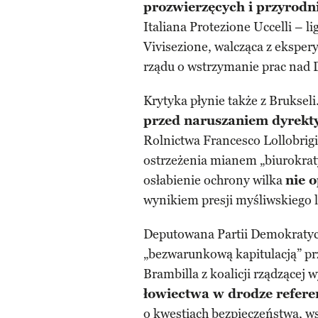
prozwierzęcych i przyrodn
Italiana Protezione Uccelli – 
Vivisezione, walcząca z eksper
rządu o wstrzymanie prac nad
Krytyka płynie także z Brukseli
przed naruszaniem dyrektyw
Rolnictwa Francesco Lollobrigi
ostrzeżenia mianem „biurokraty
osłabienie ochrony wilka
nie o
wynikiem presji myśliwskiego 
Deputowana Partii Demokratycz
„bezwarunkową kapitulacją” prz
Brambilla z koalicji rządzącej 
łowiectwa w drodze refer
o kwestiach bezpieczeństwa, w