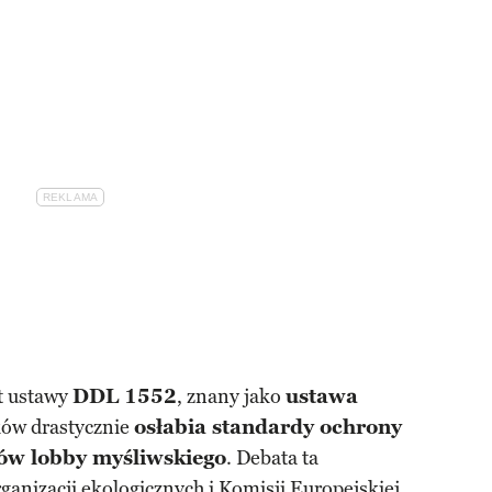
t ustawy
DDL 1552
, znany jako
ustawa
ków drastycznie
osłabia standardy ochrony
tów lobby myśliwskiego
. Debata ta
ganizacji ekologicznych i Komisji Europejskiej,