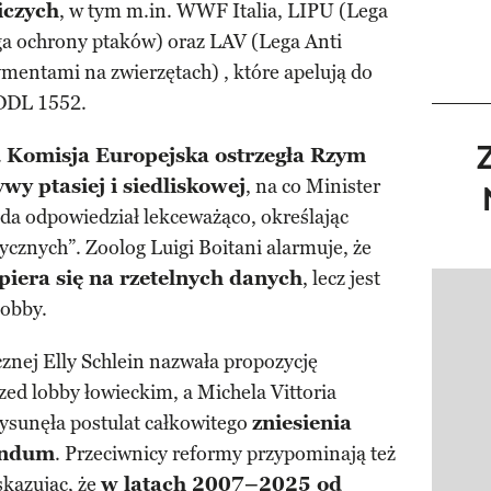
iczych
, w tym m.in. WWF Italia, LIPU (Lega
liga ochrony ptaków) oraz LAV (Lega Anti
ymentami na zwierzętach) , które apelują do
 DDL 1552.
.
Komisja Europejska ostrzegła Rzym
y ptasiej i siedliskowej
, na co Minister
da odpowiedział lekceważąco, określając
cznych”. Zoolog Luigi Boitani alarmuje, że
piera się na rzetelnych danych
, lecz jest
Pokazy
lobby.
nej Elly Schlein nazwała propozycję
ed lobby łowieckim, a Michela Vittoria
wysunęła postulat całkowitego
zniesienia
endum
. Przeciwnicy reformy przypominają też
skazując, że
w latach 2007–2025 od