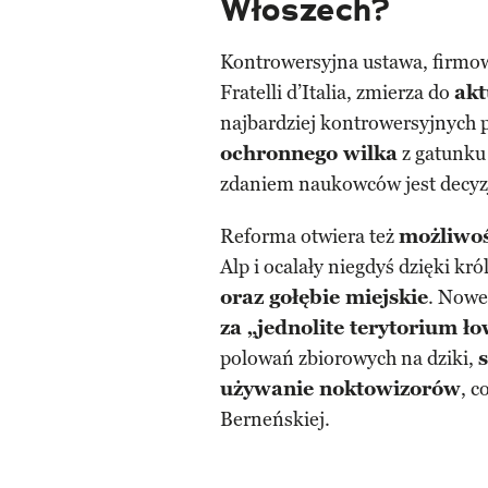
Włoszech?
Kontrowersyjna ustawa, firmow
Fratelli d’Italia, zmierza do
akt
najbardziej kontrowersyjnych 
ochronnego wilka
z gatunku 
zdaniem naukowców jest decyzj
Reforma otwiera też
możliwo
Alp i ocalały niegdyś dzięki k
oraz gołębie miejskie
. Nowe
za „jednolite terytorium ło
polowań zbiorowych na dziki,
używanie noktowizorów
, 
Berneńskiej.