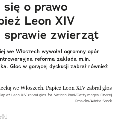
 się o prawo
apież Leon XIV
w sprawie zwierząt
kiej we Włoszech wywołał ogromny opór
ontrowersyjna reforma zakłada m.in.
lka. Głos w gorącej dyskusji zabrał również
apież Leon XIV zabrał głos. fot. Vatican Pool/Gettyimages, Ondrej
Prosicky/Adobe Stock
:01