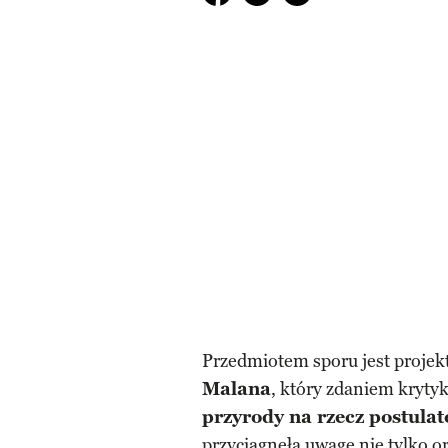
Przedmiotem sporu jest projek
Malana
, który zdaniem kryty
przyrody na rzecz postula
przyciągnęła uwagę nie tylko or