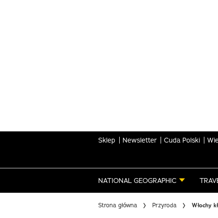
Skip
to
main
content
Sklep
Newsletter
Cuda Polski
Wie
NATIONAL GEOGRAPHIC
TRAV
Strona główna
Przyroda
Włochy kł