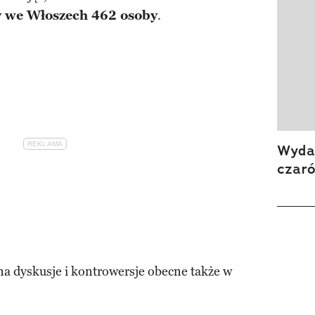
y we Włoszech 462 osoby
.
Wydan
czar
a dyskusje i kontrowersje obecne także w