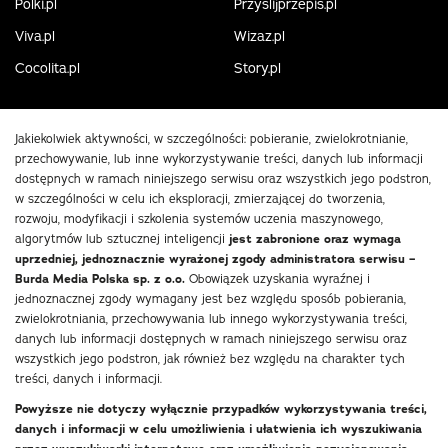
Polki.pl
Przyslijprzepis.pl
Viva.pl
Wizaz.pl
Cocolita.pl
Story.pl
Jakiekolwiek aktywności, w szczególności: pobieranie, zwielokrotnianie,
przechowywanie, lub inne wykorzystywanie treści, danych lub informacji
dostępnych w ramach niniejszego serwisu oraz wszystkich jego podstron,
w szczególności w celu ich eksploracji, zmierzającej do tworzenia,
rozwoju, modyfikacji i szkolenia systemów uczenia maszynowego,
algorytmów lub sztucznej inteligencji
jest zabronione oraz wymaga
uprzedniej, jednoznacznie wyrażonej zgody administratora serwisu –
Burda Media Polska sp. z o.o.
Obowiązek uzyskania wyraźnej i
jednoznacznej zgody wymagany jest bez względu sposób pobierania,
zwielokrotniania, przechowywania lub innego wykorzystywania treści,
danych lub informacji dostępnych w ramach niniejszego serwisu oraz
wszystkich jego podstron, jak również bez względu na charakter tych
treści, danych i informacji.
Powyższe nie dotyczy wyłącznie przypadków wykorzystywania treści,
danych i informacji w celu umożliwienia i ułatwienia ich wyszukiwania