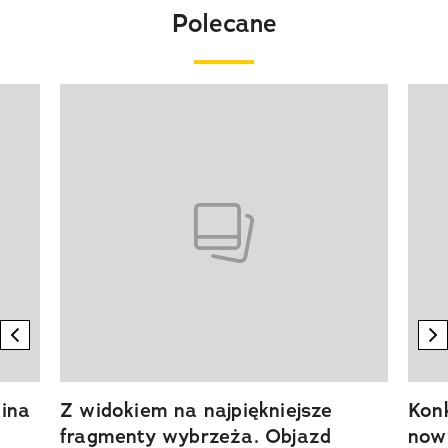
Polecane
Pokazywanie elementu 1 z 20
previous element
n
ina
Z widokiem na najpiękniejsze
Kon
fragmenty wybrzeża. Objazd
now