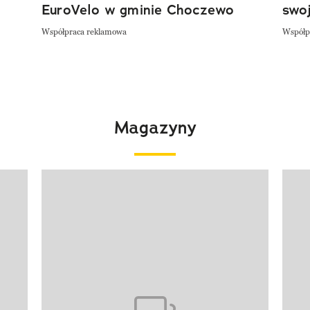
EuroVelo w gminie Choczewo
swoj
Współpraca reklamowa
Współp
Magazyny
Pokazywanie elementu 1 z 4