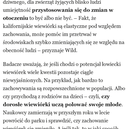
dziwnego, dla zwierząt żyjących blisko ludzi
umiejętność
przystosowania się do zmian w
otoczeniu
to być albo nie być. – Fakt, że
kalifornijskie wiewiórki są elastyczne pod względem
zachowania, może pomóc im przetrwać w
środowiskach szybko zmieniających się ze względu na
obecność ludzi – przyznaje Wild.
Badacze uważają, że jeśli chodzi o potencjał łowiecki
wiewiórek wiele kwestii pozostaje ciągle
niewyjaśnionych. Na przykład, jak bardzo to
zachowywania są rozpowszechnione w populacji. Albo
czy przychodzą z rodziców na dzieci – czyli,
czy
dorosłe wiewiórki uczą polować swoje młode
.
Naukowcy zamierzają w przyszłym roku w lecie
powrócić do parku i sprawdzić, czy zachowanie
wiewiórek się zmieniło. A jeśli tak, to w jaki sposób.