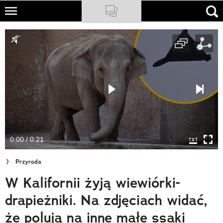
Skip
to
NATIONAL GEOGRAPHIC
main
content
TRAVELER
PODCASTY
Sklep
Newsletter
0:00 / 0:21
Cuda Polski
Przyroda
Wielki Konkurs Fotograficzny
W Kalifornii żyją wiewiórki-
Trendbook Podróżniczy
drapieżniki. Na zdjęciach widać,
Polecane
że polują na inne małe ssaki