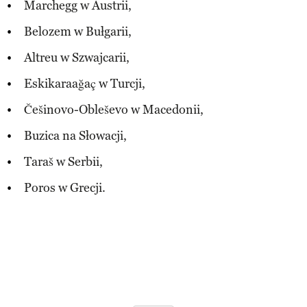
Marchegg w Austrii,
Belozem w Bułgarii,
Altreu w Szwajcarii,
Eskikaraağaç w Turcji,
Češinovo-Obleševo w Macedonii,
Buzica na Słowacji,
Taraš w Serbii,
Poros w Grecji.