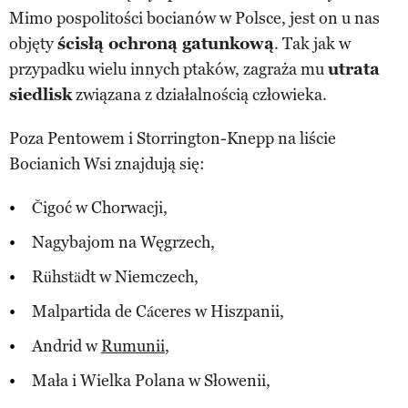
Mimo pospolitości bocianów w Polsce, jest on u nas
objęty
ścisłą ochroną gatunkową
. Tak jak w
przypadku wielu innych ptaków, zagraża mu
utrata
siedlisk
związana z działalnością człowieka.
Poza Pentowem i Storrington-Knepp na liście
Bocianich Wsi znajdują się:
Čigoć w Chorwacji,
Nagybajom na Węgrzech,
Rühstädt w Niemczech,
Malpartida de Cáceres w Hiszpanii,
Andrid w
Rumunii
,
Mała i Wielka Polana w Słowenii,