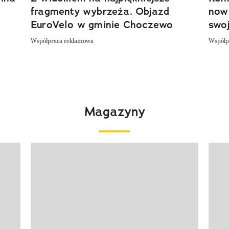
fragmenty wybrzeża. Objazd
now
EuroVelo w gminie Choczewo
swoj
Współpraca reklamowa
Współp
Magazyny
Pokazywanie elementu 1 z 4