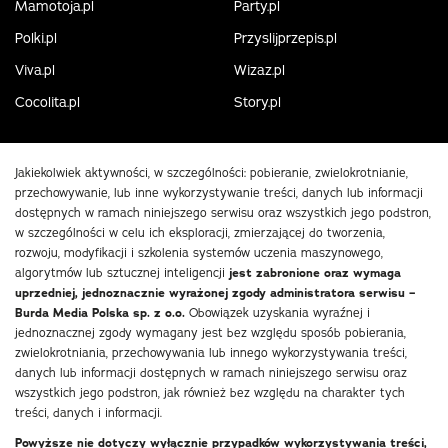
Mamotoja.pl
Party.pl
Polki.pl
Przyslijprzepis.pl
Viva.pl
Wizaz.pl
Cocolita.pl
Story.pl
Jakiekolwiek aktywności, w szczególności: pobieranie, zwielokrotnianie,
przechowywanie, lub inne wykorzystywanie treści, danych lub informacji
dostępnych w ramach niniejszego serwisu oraz wszystkich jego podstron,
w szczególności w celu ich eksploracji, zmierzającej do tworzenia,
rozwoju, modyfikacji i szkolenia systemów uczenia maszynowego,
algorytmów lub sztucznej inteligencji
jest zabronione oraz wymaga
uprzedniej, jednoznacznie wyrażonej zgody administratora serwisu –
Burda Media Polska sp. z o.o.
Obowiązek uzyskania wyraźnej i
jednoznacznej zgody wymagany jest bez względu sposób pobierania,
zwielokrotniania, przechowywania lub innego wykorzystywania treści,
danych lub informacji dostępnych w ramach niniejszego serwisu oraz
wszystkich jego podstron, jak również bez względu na charakter tych
treści, danych i informacji.
Powyższe nie dotyczy wyłącznie przypadków wykorzystywania treści,