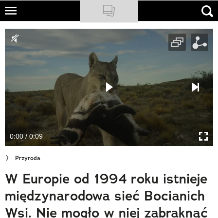
Skip
to
NATIONAL GEOGRAPHIC
main
content
TRAVELER
PODCASTY
Sklep
Newsletter
0:00 / 0:09
Cuda Polski
Przyroda
Wielki Konkurs Fotograficzny
W Europie od 1994 roku istnieje
Trendbook Podróżniczy
międzynarodowa sieć Bocianich
Polecane
Wsi. Nie mogło w niej zabraknąć