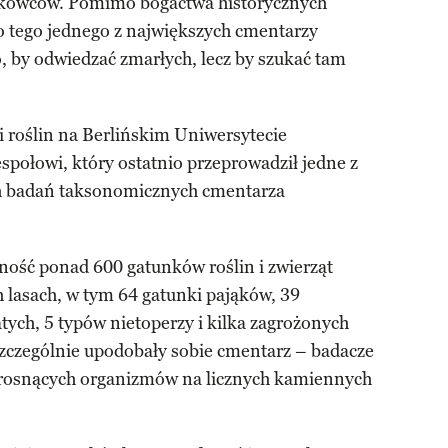
ukowców. Pomimo bogactwa historycznych
o tego jednego z największych cmentarzy
, by odwiedzać zmarłych, lecz by szukać tam
i roślin na Berlińskim Uniwersytecie
połowi, który ostatnio przeprowadził jedne z
h badań taksonomicznych cmentarza
ość ponad 600 gatunków roślin i zwierząt
 lasach, w tym 64 gatunki pająków, 39
ych, 5 typów nietoperzy i kilka zagrożonych
szczególnie upodobały sobie cmentarz – badacze
o rosnących organizmów na licznych kamiennych