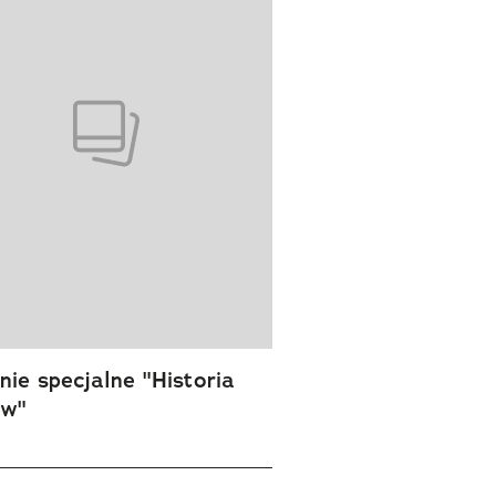
ie specjalne "Historia
ów"