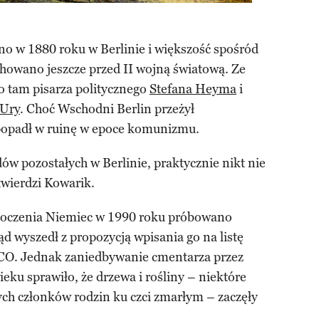
 w 1880 roku w Berlinie i większość spośród
chowano jeszcze przed II wojną światową. Ze
 tam pisarza politycznego
Stefana Heyma
i
 Ury
. Choć Wschodni Berlin przeżył
 popadł w ruinę w epoce komunizmu.
dów pozostałych w Berlinie, praktycznie nikt nie
twierdzi Kowarik.
dnoczenia Niemiec w 1990 roku próbowano
ąd wyszedł z propozycją wpisania go na listę
O. Jednak zaniedbywanie cmentarza przez
eku sprawiło, że drzewa i rośliny – niektóre
ych członków rodzin ku czci zmarłym – zaczęły