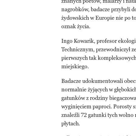
znanych poetów, malarzy i na
nagrobków, badacze przybyli d
żydowskich w Europie nie po to
oznak życia.
Ingo Kowarik, profesor ekologi
Technicznym, przewodniczył zes
pierwszych tak kompleksowyc
miejskiego.
Badacze udokumentowali obecn
normalnie żyjących w głębokich
gatunków z rodziny biegaczowat
wyginięciem paproci. Porosty 
znaleźli 72 gatunki tych woln
płytach.