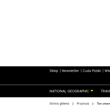
Skip
to
main
content
Sklep
Newsletter
Cuda Polski
Wie
NATIONAL GEOGRAPHIC
TRAV
Strona główna
Przyroda
Ten cment