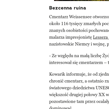
Bezcenna ruina
Cmentarz Weissensee otworzono
około 116 tysięcy zmarłych po
znanych osobistości pochowano
malarza impresjonistę
Lessera
nazistowskie Niemcy i wojnę,
- Ze względu na małą liczbę Ży
interesował się cmentarzem – 
Kowarik informuje, że od zje
chronić cmentarz, a ostatnio rz
światowego dziedzictwa UNESC
większość drugiej połowy XX wi
pozostawione tam przez ocalał
dominować.