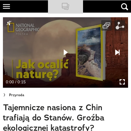
Skip
to
NATIONAL GEOGRAPHIC
main
content
TRAVELER
PODCASTY
Sklep
Newsletter
0:00 / 0:15
Cuda Polski
Przyroda
Wielki Konkurs Fotograficzny
Tajemnicze nasiona z Chin
Trendbook Podróżniczy
trafiają do Stanów. Groźba
Polecane
ekologicznej katastrofy?