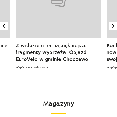
previous element
n
ina
Z widokiem na najpiękniejsze
Kon
fragmenty wybrzeża. Objazd
now
EuroVelo w gminie Choczewo
swoj
Współpraca reklamowa
Współp
Magazyny