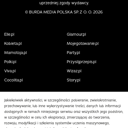
uprzedniej zgody wydawcy.
©
BURDA MEDIA POLSKA SP. Z O. O. 2026
Elle.pl
Glamour.pl
Kobieta.pl
Mojegotowanie.pl
Mamotoja.pl
Party.pl
Polki.pl
Przyslijprzepis.pl
Viva.pl
Wizaz.pl
Cocolita.pl
Story.pl
Jakiekolwiek aktywności, w szczególności: pobieranie, zwielokrotnianie,
przechowywanie, lub inne wykorzystywanie treści, danych lub informacji
dostępnych w ramach niniejszego serwisu oraz wszystkich jego podstron,
w szczególności w celu ich eksploracji, zmierzającej do tworzenia,
rozwoju, modyfikacji i szkolenia systemów uczenia maszynowego,