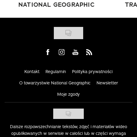
NATIONAL GEOGRAPHIC
TRA
Visit us on Facebook
Visit us on Instagram
Visit us on Youtube
Visit us on Rss
Kontakt
Regulamin
Polityka prywatności
O towarzystwie National Geographic
Newsletter
Moje zgody
Dalsze rozpowszechnianie tekstów, zdjęć i materiałów wideo
opublikowanych w serwisie w całości lub w części wymaga