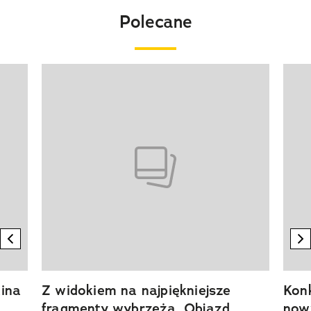
Polecane
Pokazywanie elementu 1 z 20
previous element
n
ina
Z widokiem na najpiękniejsze
Kon
fragmenty wybrzeża. Objazd
now