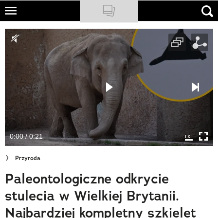
Skip
to
NATIONAL GEOGRAPHIC
main
content
TRAVELER
PODCASTY
Sklep
Newsletter
0:00 / 0:21
Cuda Polski
Przyroda
Wielki Konkurs Fotograficzny
Paleontologiczne odkrycie
Trendbook Podróżniczy
stulecia w Wielkiej Brytanii.
Polecane
Najbardziej kompletny szkielet