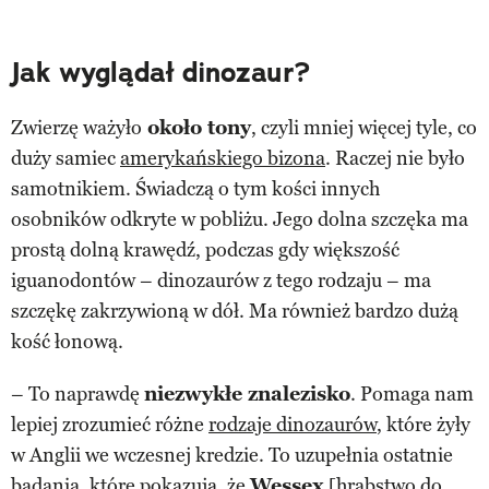
Jak wyglądał dinozaur?
Zwierzę ważyło
około tony
, czyli mniej więcej tyle, co
duży samiec
amerykańskiego bizona
. Raczej nie było
samotnikiem. Świadczą o tym kości innych
osobników odkryte w pobliżu. Jego dolna szczęka ma
prostą dolną krawędź, podczas gdy większość
iguanodontów – dinozaurów z tego rodzaju – ma
szczękę zakrzywioną w dół. Ma również bardzo dużą
kość łonową.
– To naprawdę
niezwykłe znalezisko
. Pomaga nam
lepiej zrozumieć różne
rodzaje dinozaurów
, które żyły
w Anglii we wczesnej kredzie. To uzupełnia ostatnie
badania, które pokazują, że
Wessex
[hrabstwo do