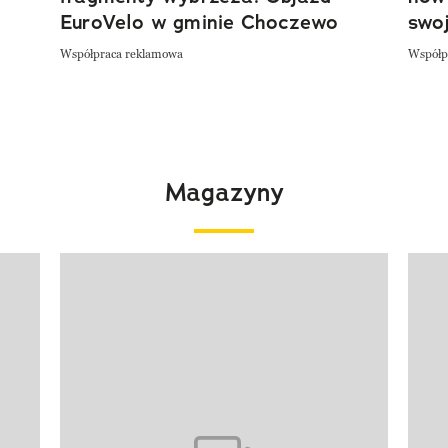
EuroVelo w gminie Choczewo
swoj
Współpraca reklamowa
Współp
Magazyny
Pokazywanie elementu 1 z 4