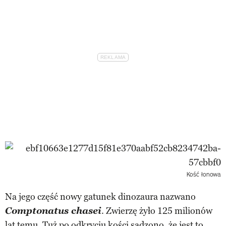
Kość łonowa
Na jego część nowy gatunek dinozaura nazwano
Comptonatus chasei
. Zwierzę żyło 125 milionów
lat temu. Tuż po odkryciu
kości
sądzono, że jest to