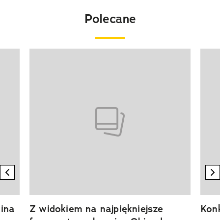
Polecane
Pokazywanie elementu 1 z 20
previous element
n
ina
Z widokiem na najpiękniejsze
Kon