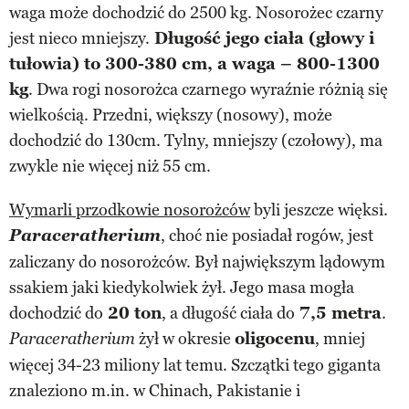
waga może dochodzić do 2500 kg. Nosorożec czarny
jest nieco mniejszy.
Długość jego ciała (głowy i
tułowia) to 300-380 cm, a waga – 800-1300
kg
. Dwa rogi nosorożca czarnego wyraźnie różnią się
wielkością. Przedni, większy (nosowy), może
dochodzić do 130cm. Tylny, mniejszy (czołowy), ma
zwykle nie więcej niż 55 cm.
Wymarli przodkowie nosorożców
byli jeszcze więksi.
Paraceratherium
, choć nie posiadał rogów, jest
zaliczany do nosorożców. Był największym lądowym
ssakiem jaki kiedykolwiek żył. Jego masa mogła
dochodzić do
20 ton
, a długość ciała do
7,5 metra
.
żył w okresie
oligocenu
, mniej
Paraceratherium
więcej 34-23 miliony lat temu. Szczątki tego giganta
znaleziono m.in. w Chinach, Pakistanie i