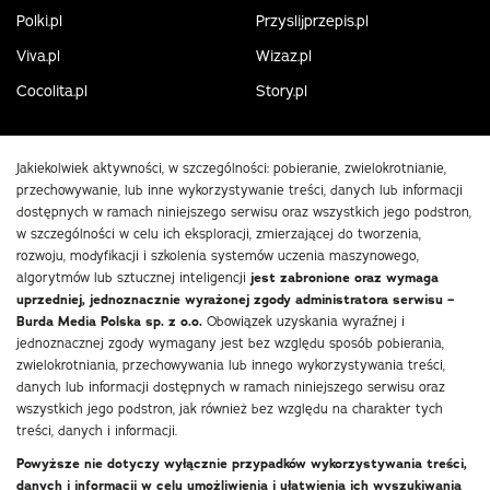
Polki.pl
Przyslijprzepis.pl
Viva.pl
Wizaz.pl
Cocolita.pl
Story.pl
Jakiekolwiek aktywności, w szczególności: pobieranie, zwielokrotnianie,
przechowywanie, lub inne wykorzystywanie treści, danych lub informacji
dostępnych w ramach niniejszego serwisu oraz wszystkich jego podstron,
w szczególności w celu ich eksploracji, zmierzającej do tworzenia,
rozwoju, modyfikacji i szkolenia systemów uczenia maszynowego,
algorytmów lub sztucznej inteligencji
jest zabronione oraz wymaga
uprzedniej, jednoznacznie wyrażonej zgody administratora serwisu –
Burda Media Polska sp. z o.o.
Obowiązek uzyskania wyraźnej i
jednoznacznej zgody wymagany jest bez względu sposób pobierania,
zwielokrotniania, przechowywania lub innego wykorzystywania treści,
danych lub informacji dostępnych w ramach niniejszego serwisu oraz
wszystkich jego podstron, jak również bez względu na charakter tych
treści, danych i informacji.
Powyższe nie dotyczy wyłącznie przypadków wykorzystywania treści,
danych i informacji w celu umożliwienia i ułatwienia ich wyszukiwania