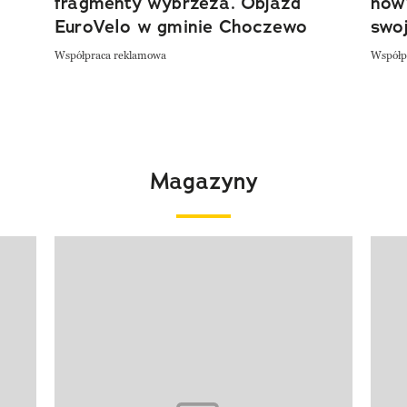
fragmenty wybrzeża. Objazd
now
EuroVelo w gminie Choczewo
swoj
Współpraca reklamowa
Współp
Magazyny
Pokazywanie elementu 1 z 4