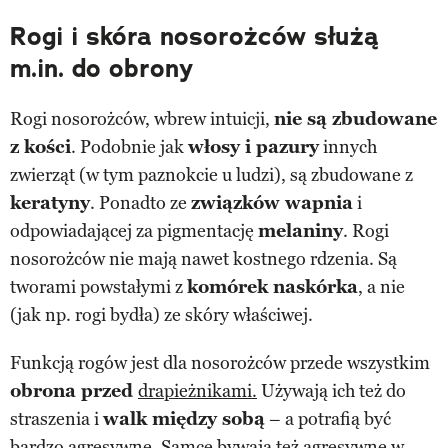
Rogi i skóra nosorożców służą
m.in. do obrony
Rogi nosorożców, wbrew intuicji,
nie są zbudowane
z kości
. Podobnie jak
włosy i pazury
innych
zwierząt (w tym paznokcie u ludzi), są zbudowane z
keratyny
. Ponadto ze
związków wapnia
i
odpowiadającej za pigmentację
melaniny
. Rogi
nosorożców nie mają nawet kostnego rdzenia. Są
tworami powstałymi z
komórek naskórka
, a nie
(jak np. rogi bydła) ze skóry właściwej.
Funkcją rogów jest dla nosorożców przede wszystkim
obrona przed
drapieżnikami
.
Używają ich też do
straszenia i
walk między sobą
– a potrafią być
bardzo agresywne. Samce bywają też agresywne w