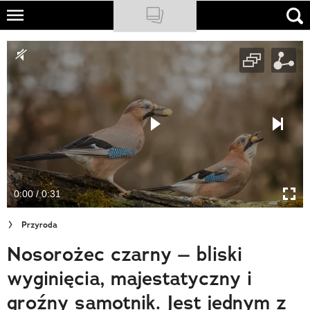
Skip
to
NATIONAL GEOGRAPHIC
main
content
TRAVELER
PODCASTY
Sklep
Newsletter
0:00 / 0:31
Cuda Polski
Przyroda
Wielki Konkurs Fotograficzny
Nosorożec czarny – bliski
Trendbook Podróżniczy
wyginięcia, majestatyczny i
Polecane
groźny samotnik. Jest jednym z