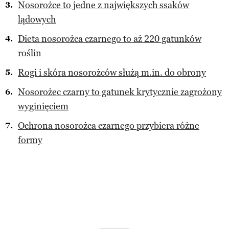
Nosorożce to jedne z największych ssaków
lądowych
Dieta nosorożca czarnego to aż 220 gatunków
roślin
Rogi i skóra nosorożców służą m.in. do obrony
Nosorożec czarny to gatunek krytycznie zagrożony
wyginięciem
Ochrona nosorożca czarnego przybiera różne
formy