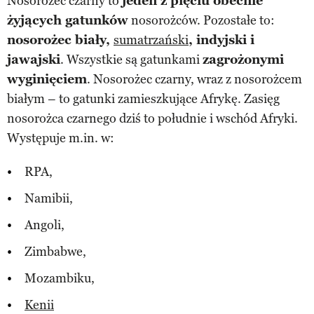
Nosorożec czarny to
jeden z pięciu obecnie
żyjących gatunków
nosorożców. Pozostałe to:
nosorożec biały,
sumatrzański
, indyjski i
jawajski
. Wszystkie są gatunkami
zagrożonymi
wyginięciem
. Nosorożec czarny, wraz z nosorożcem
białym – to gatunki zamieszkujące Afrykę. Zasięg
nosorożca czarnego dziś to południe i wschód Afryki.
Występuje m.in. w:
RPA,
Namibii,
Angoli,
Zimbabwe,
Mozambiku,
Kenii