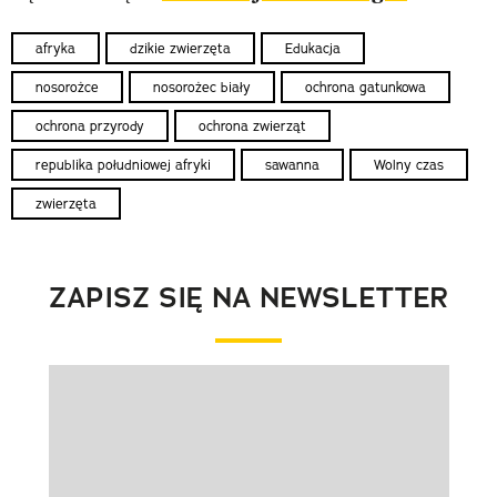
afryka
dzikie zwierzęta
Edukacja
nosorożce
nosorożec biały
ochrona gatunkowa
ochrona przyrody
ochrona zwierząt
republika południowej afryki
sawanna
Wolny czas
zwierzęta
ZAPISZ SIĘ NA NEWSLETTER
Pokazywanie elementu 1 z 1