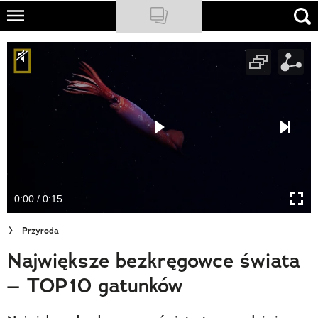
Skip
to
NATIONAL GEOGRAPHIC
main
content
TRAVELER
PODCASTY
Sklep
Newsletter
0:00 / 0:15
Cuda Polski
Przyroda
Wielki Konkurs Fotograficzny
Największe bezkręgowce świata
Trendbook Podróżniczy
– TOP10 gatunków
Polecane