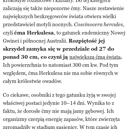
krokodyle różańcowe i kazuary. Do tej kategorii
zaliczają się także niepozorne ćmy. Nasze zestawienie
największych bezkręgowców świata otwiera wielki
przedstawiciel motyli nocnych.
,
Coscinocera hercules
czyli
ćma Herkulesa
, to gatunek endemiczny Nowej
Gwinei i północnej Australii.
Rozpiętość jej
skrzydeł zamyka się w przedziale od 27 do
ponad 30 cm, co czyni ją
największą ćmą świata
.
Ich powierzchnia to natomiast 300 cm kw. Pod tym
względem, ćma Herkulesa nie ma sobie równych w
całym królestwie owadów.
Co ciekawe, osobniki z tego gatunku żyją w swojej
właściwej postaci jedynie 10–14 dni. Wynika to z
faktu, że dorosłe ćmy nie mają jamy gębowej. Ich
organizmy czerpią energię zapasów, które zwierzęta
zgromadziły w stadium gąsienicy. W tym czasie ich