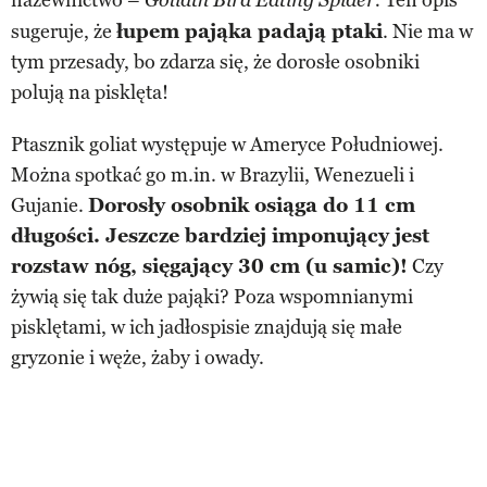
Goliath Bird Eating Spider.
sugeruje, że
łupem pająka padają ptaki
. Nie ma w
tym przesady, bo zdarza się, że dorosłe osobniki
polują na pisklęta!
Ptasznik goliat występuje w Ameryce Południowej.
Można spotkać go m.in. w Brazylii, Wenezueli i
Gujanie.
Dorosły osobnik osiąga do 11 cm
długości. Jeszcze bardziej imponujący jest
rozstaw nóg, sięgający 30 cm (u samic)!
Czy
żywią się tak duże pająki? Poza wspomnianymi
pisklętami, w ich jadłospisie znajdują się małe
gryzonie i węże, żaby i owady.