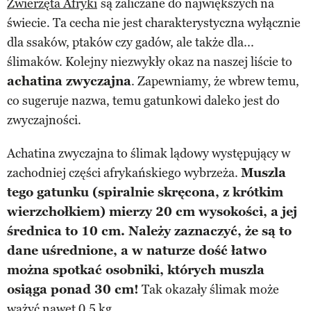
Zwierzęta Afryki
są zaliczane do największych na
świecie. Ta cecha nie jest charakterystyczna wyłącznie
dla ssaków, ptaków czy gadów, ale także dla...
ślimaków. Kolejny niezwykły okaz na naszej liście to
achatina zwyczajna
. Zapewniamy, że wbrew temu,
co sugeruje nazwa, temu gatunkowi daleko jest do
zwyczajności.
Achatina zwyczajna to ślimak lądowy występujący w
zachodniej części afrykańskiego wybrzeża.
Muszla
tego gatunku (spiralnie skręcona, z krótkim
wierzchołkiem) mierzy 20 cm wysokości, a jej
średnica to 10 cm. Należy zaznaczyć, że są to
dane uśrednione, a w naturze dość łatwo
można spotkać osobniki, których muszla
osiąga ponad 30 cm!
Tak okazały ślimak może
ważyć nawet 0,5 kg.