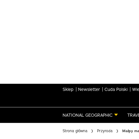
Skip
to
main
content
Sklep
Newsletter
Cuda Polski
Wie
NATIONAL GEOGRAPHIC
TRAV
Strona główna
Przyroda
Małpy maj