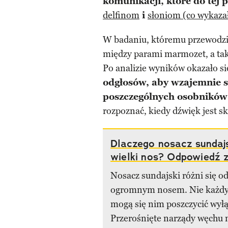
komunikacji, które do tej 
delfinom
i
słoniom (co wykaza
W badaniu, któremu przewodzi
między parami marmozet, a tak
Po analizie wyników okazało si
odgłosów, aby wzajemnie s
poszczególnych osobników
rozpoznać, kiedy dźwięk jest sk
Dlaczego nosacz sundaj
wielki nos? Odpowiedź 
Nosacz sundajski różni się o
ogromnym nosem. Nie każdy 
mogą się nim poszczycić wył
Przerośnięte narządy węchu 