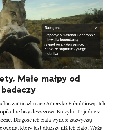
Następne
Ekspedycja National Geographic
uchwyciła legendarną
trzymetrową kałamarnicę.
Pierwsze nagranie żywego
osobnika
ety. Małe małpy od
 badaczy
czelne zamieszkujące
Amerykę Południową
. Ich
opikalne lasy deszczowe
Brazylii
. To jedne z
ecie
. Długość ich ciała wynosi zazwyczaj
 ogona, który jest dłuższy niż ich ciało. Ważą