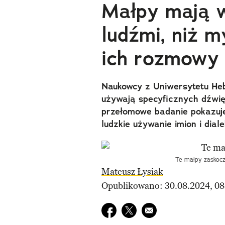
Małpy mają w
ludźmi, niż m
ich rozmowy
Naukowcy z Uniwersytetu Heb
używają specyficznych dźwi
przełomowe badanie pokazuje
ludzkie używanie imion i dial
Te małpy zaskocz
Mateusz Łysiak
Opublikowano: 30.08.2024, 08
Udostępnij na facebook
Udostępnij na twitter
E-mail do przyjaciela