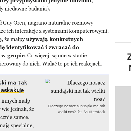
pory przypisywano jedynie ludziom,
ły niedawne badania)
.
ł Guy Oren, nagrano naturalne rozmowy
że ich interakcje z systemami komputerowymi.
ę, że małpy
używają konkretnych
ię identyfikować i zwracać do
 w grupie
. Co więcej, są one w stanie
ierowany do nich. Widać to po ich reakcjach.
ski ma tak
zaskakuje
Pokazy
d innych małp
Dlaczego nosacz sundajski ma tak
wie jednak, że
wielki nos?, fot. Shutterstock
ącznie samce.
mają specjalne,