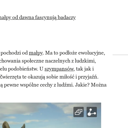
małpy od dawna fascynują badaczy
k pochodzi od
małpy
. Ma to podłoże ewolucyjne,
chowania społeczne naczelnych z ludzkimi,
ielu podobieństw. U
szympansów
, tak jak i
 Zwierzęta te okazują sobie miłość i przyjaźń.
ą pewne wspólne cechy z ludźmi. Jakie? Można