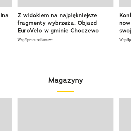
ina
Z widokiem na najpiękniejsze
Kon
fragmenty wybrzeża. Objazd
now
EuroVelo w gminie Choczewo
swoj
Współpraca reklamowa
Współp
Magazyny
Pokazywanie elementu 1 z 4