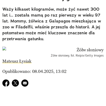
Waży kilkaset kilogramów, może żyć nawet 300
lat i… została mamą po raz pierwszy w wieku 97
lat. Mommy, żółwica z Galapagos mieszkająca w
zoo w Filadelfii, właśnie przeszła do historii. A jej
potomstwo może mieć kluczowe znaczenie dla
przetrwania gatunku.
Żółw słoniowy, fot. Rixipix/Getty Images
Mateusz Łysiak
Opublikowano: 08.04.2025, 13:02
Udostępnij na facebook
Udostępnij na twitter
E-mail do przyjaciela