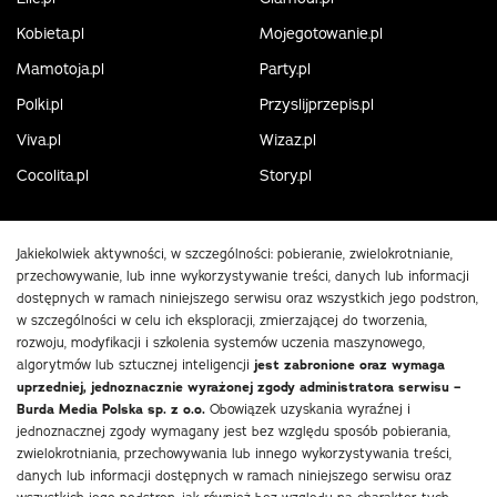
Kobieta.pl
Mojegotowanie.pl
Mamotoja.pl
Party.pl
Polki.pl
Przyslijprzepis.pl
Viva.pl
Wizaz.pl
Cocolita.pl
Story.pl
Jakiekolwiek aktywności, w szczególności: pobieranie, zwielokrotnianie,
przechowywanie, lub inne wykorzystywanie treści, danych lub informacji
dostępnych w ramach niniejszego serwisu oraz wszystkich jego podstron,
w szczególności w celu ich eksploracji, zmierzającej do tworzenia,
rozwoju, modyfikacji i szkolenia systemów uczenia maszynowego,
algorytmów lub sztucznej inteligencji
jest zabronione oraz wymaga
uprzedniej, jednoznacznie wyrażonej zgody administratora serwisu –
Burda Media Polska sp. z o.o.
Obowiązek uzyskania wyraźnej i
jednoznacznej zgody wymagany jest bez względu sposób pobierania,
zwielokrotniania, przechowywania lub innego wykorzystywania treści,
danych lub informacji dostępnych w ramach niniejszego serwisu oraz