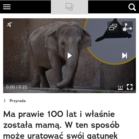
Skip
to
NATIONAL GEOGRAPHIC
main
content
TRAVELER
PODCASTY
Sklep
Newsletter
0:00 / 0:21
Cuda Polski
Przyroda
Wielki Konkurs Fotograficzny
Ma prawie 100 lat i właśnie
Trendbook Podróżniczy
została mamą. W ten sposób
Polecane
może uratować swój gatunek