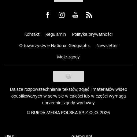
Visit us on Facebook
Visit us on Instagram
Visit us on Youtube
Visit us on Rss
Kontakt
Regulamin
Polityka prywatności
O towarzystwie National Geographic
Newsletter
Moje zgody
Dalsze rozpowszechnianie tekstów, zdjęć i materiałów wideo
opublikowanych w serwisie w całości lub w części wymaga
uprzedniej zgody wydawcy.
©
BURDA MEDIA POLSKA SP. Z O. O. 2026
Elle.pl
Glamour.pl