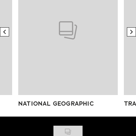
previous element
n
NATIONAL GEOGRAPHIC
TRA