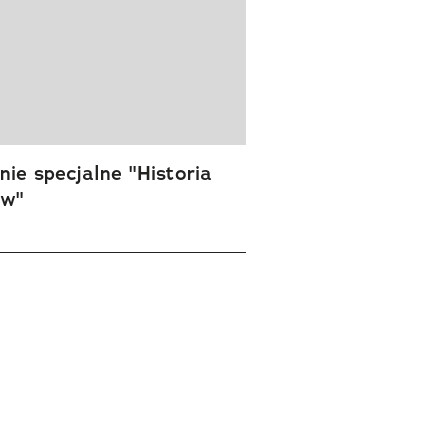
ie specjalne "Historia
ów"