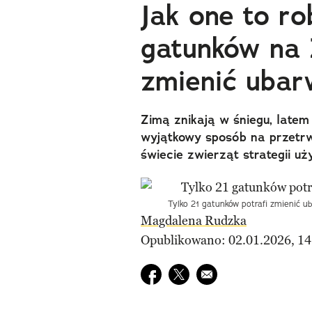
Jak one to ro
gatunków na 
zmienić ubar
Zimą znikają w śniegu, latem
wyjątkowy sposób na przetrwa
świecie zwierząt strategii u
Tylko 21 gatunków potrafi zmienić ub
Magdalena Rudzka
Opublikowano: 02.01.2026, 14
Udostępnij na facebook
Udostępnij na twitter
E-mail do przyjaciela