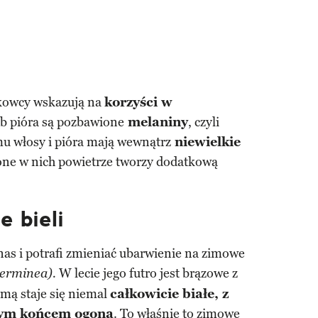
ukowcy wskazują na
korzyści w
lub pióra są pozbawione
melaniny
, czyli
u włosy i pióra mają wewnątrz
niewielkie
ione w nich powietrze tworzy dodatkową
e bieli
nas i potrafi zmieniać ubarwienie na zimowe
W lecie jego futro jest brązowe z
 erminea).
mą staje się niemal
całkowicie białe, z
nym końcem ogona
. To właśnie to zimowe