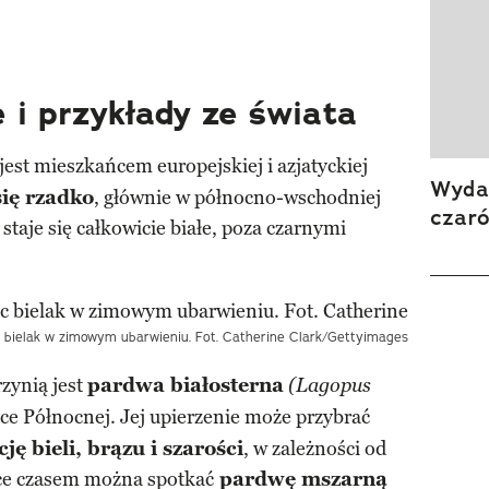
 i przykłady ze świata
jest mieszkańcem europejskiej i azjatyckiej
Wydan
ię rzadko
, głównie w północno-wschodniej
czar
 staje się całkowicie białe, poza czarnymi
c bielak w zimowym ubarwieniu. Fot. Catherine Clark/Gettyimages
zynią jest
pardwa białosterna
(Lagopus
ce Północnej. Jej upierzenie może przybrać
ę bieli, brązu i szarości
, w zależności od
ce czasem można spotkać
pardwę mszarną