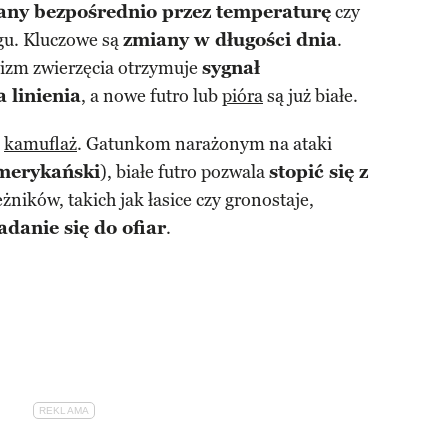
any bezpośrednio przez temperaturę
czy
gu. Kluczowe są
zmiany w długości dnia
.
anizm zwierzęcia otrzymuje
sygnał
 linienia
, a nowe futro lub
pióra
są już białe.
t
kamuflaż
. Gatunkom narażonym na ataki
merykański
), białe futro pozwala
stopić się z
ieżników, takich jak łasice czy gronostaje,
danie się do ofiar
.