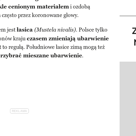
kle cenionym materiałem
i ozdobą
 często przez koronowane głowy.
em jest
łasica
Polsce tylko
(Mustela nivalis).
ionów kraju
czasem zmieniają ubarwienie
st to regułą. Południowe łasice zimą mogą też
 przybrać mieszane ubarwienie
.
Pokazy