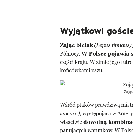
Wyjątkowi goście
Zając bielak
(Lepus timidus)
Północy.
W Polsce pojawia s
części kraju. W zimie jego futro
końcówkami uszu.
Zają
Wśród ptaków prawdziwą mistr
, występująca w Amery
leucura)
właściwie
dowolną kombinacj
panujących warunków. W Pols