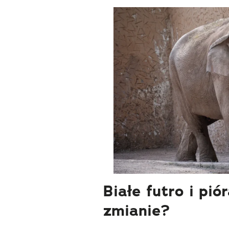
Białe futro i pió
zmianie?