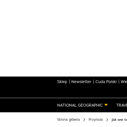
Skip
to
main
content
Sklep
Newsletter
Cuda Polski
Wie
NATIONAL GEOGRAPHIC
TRAV
Strona główna
Przyroda
Jak one t