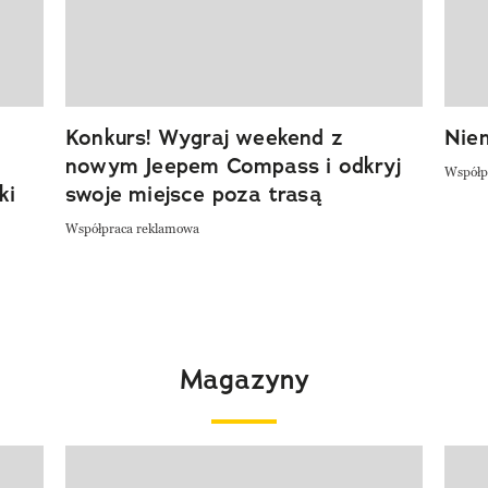
Konkurs! Wygraj weekend z
Niem
nowym Jeepem Compass i odkryj
Współp
ki
swoje miejsce poza trasą
Współpraca reklamowa
Magazyny
Pokazywanie elementu 1 z 4