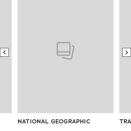
previous element
n
NATIONAL GEOGRAPHIC
TRA