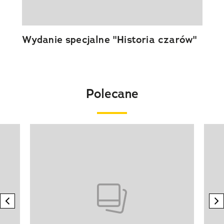
Wydanie specjalne "Historia czarów"
Polecane
Pokazywanie elementu 1 z 20
previous element
n