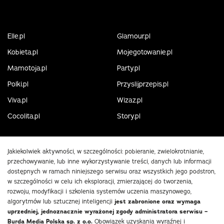
Elle.pl
Glamour.pl
Kobieta.pl
Mojegotowanie.pl
Mamotoja.pl
Party.pl
Polki.pl
Przyslijprzepis.pl
Viva.pl
Wizaz.pl
Cocolita.pl
Story.pl
Jakiekolwiek aktywności, w szczególności: pobieranie, zwielokrotnianie,
przechowywanie, lub inne wykorzystywanie treści, danych lub informacji
dostępnych w ramach niniejszego serwisu oraz wszystkich jego podstron,
w szczególności w celu ich eksploracji, zmierzającej do tworzenia,
rozwoju, modyfikacji i szkolenia systemów uczenia maszynowego,
algorytmów lub sztucznej inteligencji
jest zabronione oraz wymaga
uprzedniej, jednoznacznie wyrażonej zgody administratora serwisu –
Burda Media Polska sp. z o.o.
Obowiązek uzyskania wyraźnej i