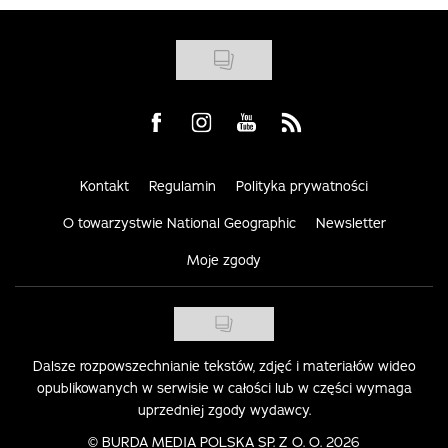
Visit us on Facebook
Visit us on Instagram
Visit us on Youtube
Visit us on Rss
Kontakt
Regulamin
Polityka prywatności
O towarzystwie National Geographic
Newsletter
Moje zgody
Dalsze rozpowszechnianie tekstów, zdjęć i materiałów wideo
opublikowanych w serwisie w całości lub w części wymaga
uprzedniej zgody wydawcy.
©
BURDA MEDIA POLSKA SP. Z O. O. 2026