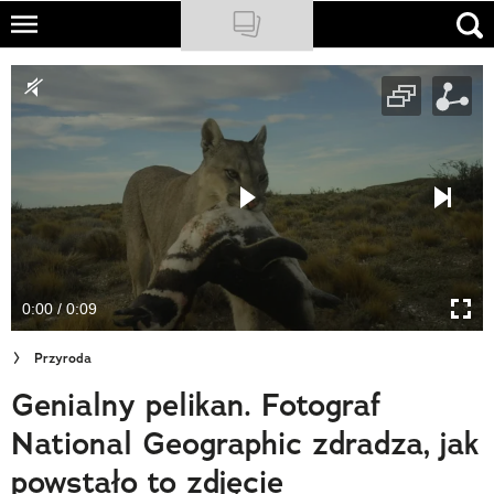
Skip
to
NATIONAL GEOGRAPHIC
main
content
TRAVELER
PODCASTY
Sklep
Newsletter
0:00 / 0:09
Cuda Polski
Przyroda
Wielki Konkurs Fotograficzny
Genialny pelikan. Fotograf
Trendbook Podróżniczy
National Geographic zdradza, jak
Polecane
powstało to zdjęcie