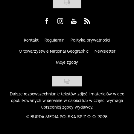
Visit us on Facebook
Visit us on Instagram
Visit us on Youtube
Visit us on Rss
Kontakt
Regulamin
Polityka prywatności
O towarzystwie National Geographic
Newsletter
Moje zgody
Dalsze rozpowszechnianie tekstów, zdjęć i materiałów wideo
opublikowanych w serwisie w całości lub w części wymaga
uprzedniej zgody wydawcy.
©
BURDA MEDIA POLSKA SP. Z O. O. 2026