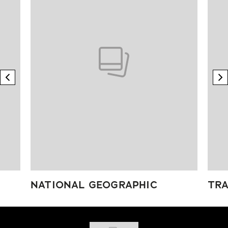
previous element
n
NATIONAL GEOGRAPHIC
TRA