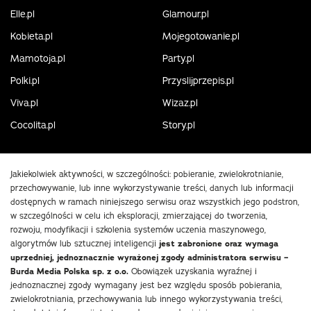
Elle.pl
Glamour.pl
Kobieta.pl
Mojegotowanie.pl
Mamotoja.pl
Party.pl
Polki.pl
Przyslijprzepis.pl
Viva.pl
Wizaz.pl
Cocolita.pl
Story.pl
Jakiekolwiek aktywności, w szczególności: pobieranie, zwielokrotnianie,
przechowywanie, lub inne wykorzystywanie treści, danych lub informacji
dostępnych w ramach niniejszego serwisu oraz wszystkich jego podstron,
w szczególności w celu ich eksploracji, zmierzającej do tworzenia,
rozwoju, modyfikacji i szkolenia systemów uczenia maszynowego,
algorytmów lub sztucznej inteligencji
jest zabronione oraz wymaga
uprzedniej, jednoznacznie wyrażonej zgody administratora serwisu –
Burda Media Polska sp. z o.o.
Obowiązek uzyskania wyraźnej i
jednoznacznej zgody wymagany jest bez względu sposób pobierania,
zwielokrotniania, przechowywania lub innego wykorzystywania treści,