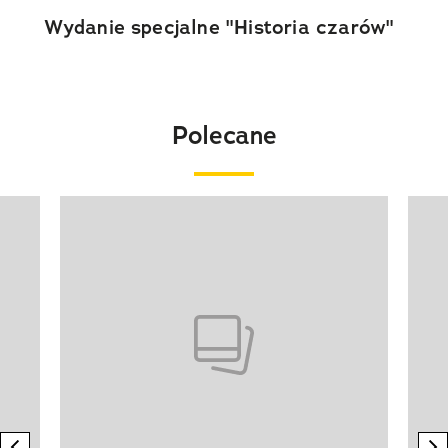
Wydanie specjalne "Historia czarów"
Polecane
Pokazywanie elementu 1 z 20
previous element
n