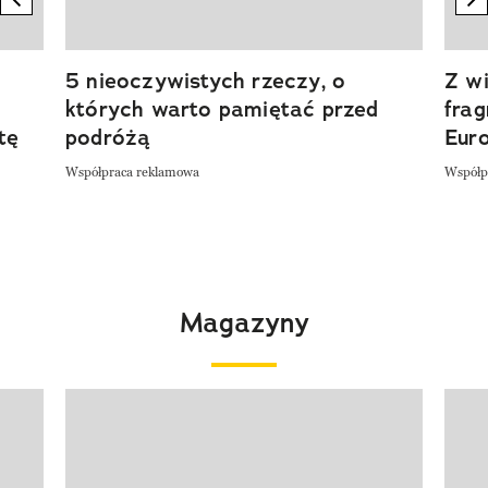
5 nieoczywistych rzeczy, o
Z wi
których warto pamiętać przed
fra
tę
podróżą
Eur
Współpraca reklamowa
Współp
Magazyny
Pokazywanie elementu 1 z 4