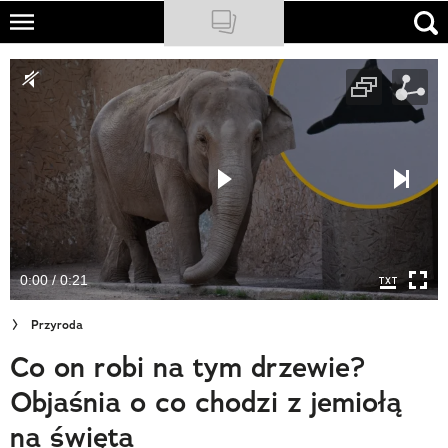
Skip
to
NATIONAL GEOGRAPHIC
main
content
TRAVELER
PODCASTY
Sklep
Newsletter
0:00 / 0:21
Cuda Polski
Przyroda
Wielki Konkurs Fotograficzny
Co on robi na tym drzewie?
Trendbook Podróżniczy
Objaśnia o co chodzi z jemiołą
Polecane
na święta