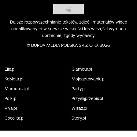
Dalsze rozpowszechnianie tekstów, zdjęć i materiałów wideo
opublikowanych w serwisie w całości lub w części wymaga
uprzedniej zgody wydawcy.
©
BURDA MEDIA POLSKA SP. Z O. O. 2026
Elle.pl
Glamour.pl
Kobieta.pl
Mojegotowanie.pl
Mamotoja.pl
Party.pl
Polki.pl
Przyslijprzepis.pl
Viva.pl
Wizaz.pl
Cocolita.pl
Story.pl