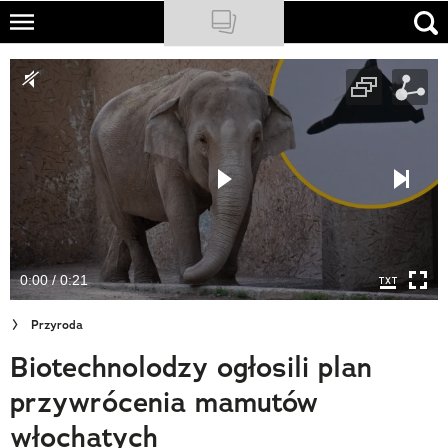
Skip
to
NATIONAL GEOGRAPHIC
main
content
TRAVELER
PODCASTY
Sklep
Newsletter
0:00 / 0:21
Cuda Polski
Przyroda
Wielki Konkurs Fotograficzny
Biotechnolodzy ogłosili plan
Trendbook Podróżniczy
przywrócenia mamutów
Polecane
włochatych