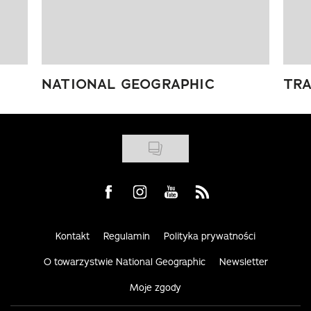
NATIONAL GEOGRAPHIC
TRA
Visit us on Facebook
Visit us on Instagram
Visit us on Youtube
Visit us on Rss
Kontakt
Regulamin
Polityka prywatności
O towarzystwie National Geographic
Newsletter
Moje zgody