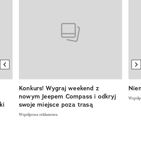
previous element
n
Konkurs! Wygraj weekend z
Niem
nowym Jeepem Compass i odkryj
Współp
ki
swoje miejsce poza trasą
Współpraca reklamowa