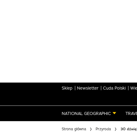
Skip
to
main
content
Sklep
Newsletter
Cuda Polski
Wie
NATIONAL GEOGRAPHIC
TRAV
Strona główna
Przyroda
30 dźwięk