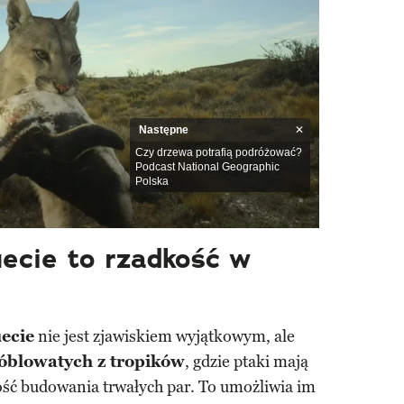
Następne
Czy drzewa potrafią podróżować?
Podcast National Geographic
Polska
uecie to rzadkość w
ecie
nie jest zjawiskiem wyjątkowym, ale
róblowatych z tropików
, gdzie ptaki mają
ść budowania trwałych par. To umożliwia im