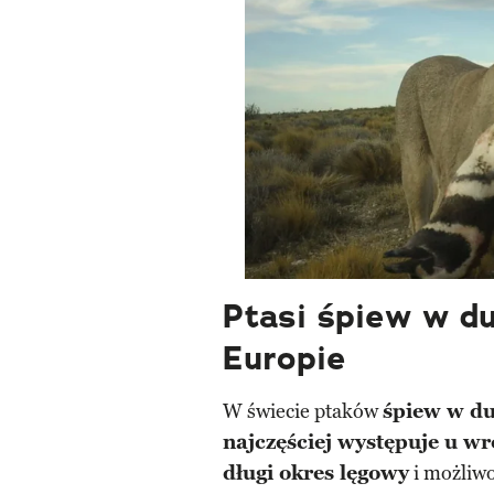
Ptasi śpiew w d
Europie
W świecie ptaków
śpiew w du
najczęściej występuje u w
długi okres lęgowy
i możliwo