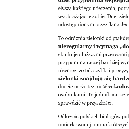
duet przypomina współpra
słyszą każdego uderzenia, potr
wyobrażając je sobie. Duet zie
udostępnionym przez Jana Jed
To odróżnia zielonki od ptaków
nieregularny i wymaga „do
skutkuje dłuższymi przerwami 
przypomina raczej bardziej w
również, że tak szybki i precyz
zielonki znajdują się bardz
duecie może też nieść
zakodow
osobnikami. To jednak na razi
sprawdzić w przyszłości.
Odkrycie polskich biologów poka
umiarkowanej, mimo krótszych r