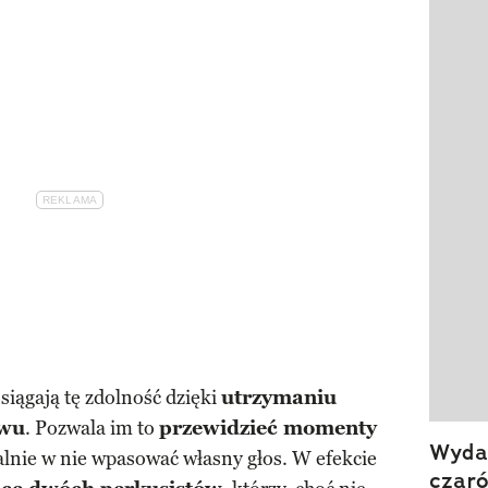
Pokazy
siągają tę zdolność dzięki
utrzymaniu
ewu
. Pozwala im to
przewidzieć momenty
Wydan
alnie w nie wpasować własny głos. W efekcie
czar