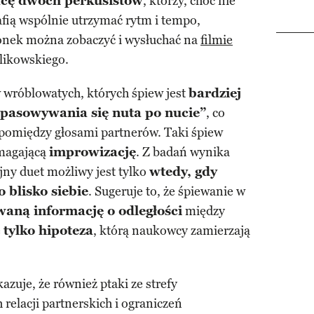
cę dwóch perkusistów
, którzy, choć nie
afią wspólnie utrzymać rytm i tempo,
lonek można zobaczyć i wysłuchać na
filmie
likowskiego.
 wróblowatych, których śpiew jest
bardziej
pasowywania się nuta po nucie”
, co
pomiędzy głosami partnerów. Taki śpiew
ymagającą
improwizację
. Z badań wynika
yjny duet możliwy jest tylko
wtedy, gdy
o blisko siebie
. Sugeruje to, że śpiewanie w
aną informację o odległości
między
e
tylko hipoteza
, którą naukowcy zamierzają
zuje, że również ptaki ze strefy
elacji partnerskich i ograniczeń