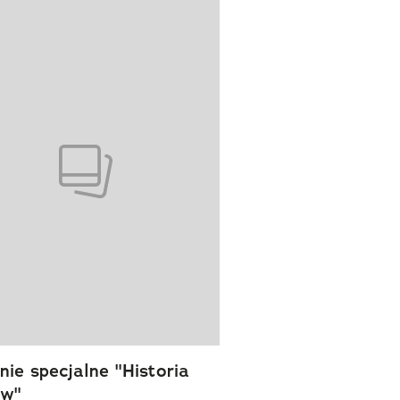
wanie elementu 1 z 1
ie specjalne "Historia
ów"