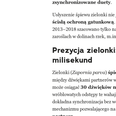
zsynchronizowane duety
.
Usłyszenie śpiewu zielonki nie 
ścisłą ochroną gatunkową
.
2013–2018 szacowano tylko n
zaroślach w dolinach rzek, m.i
Prezycja zielonk
milisekund
Zielonki (
)
śpi
Zapornia parva
między dźwiękami partnerów w
może osiągać
30 dźwięków n
wróblowatych odstępy te wahaj
dokładna synchronizacja bez wc
mechanizmu pozwalającego n