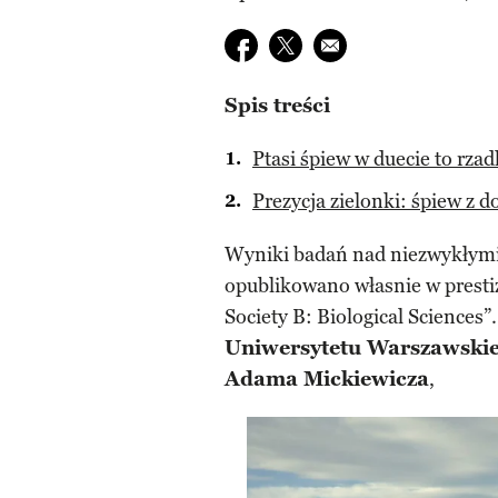
Udostępnij na facebook
Udostępnij na twitter
E-mail do przyjaciela
Spis treści
Ptasi śpiew w duecie to rza
Prezycja zielonki: śpiew z 
Wyniki badań nad niezwykłym
opublikowano własnie w presti
Society B: Biological Sciences”
Uniwersytetu Warszawski
Adama Mickiewicza
,