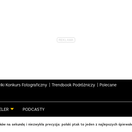
lki Konkurs Fotograficzny
Trendbook Podróżniczy
Polecane
ELER
PODCASTY
ów na sekundę i niezwykła precyzja: polski ptak to jeden z najlepszych śpiewa