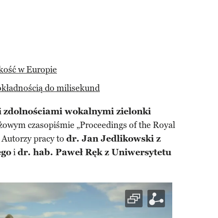
dkość w Europie
dokładnością do milisekund
i
zdolnościami wokalnymi zielonki
żowym czasopiśmie „Proceedings of the Royal
. Autorzy pracy to
dr. Jan Jedlikowski z
ego
i
dr. hab. Paweł Ręk z Uniwersytetu