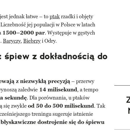
jest jednak łatwe – to
ptak
rzadki i objęty
 Liczebność jej populacji w Polsce w latach
a
1500–2000 par
. Występuje w gęstych
n.
Baryczy
,
Biebrzy
i Odry.
i: śpiew z dokładnością do
ewają z niezwykłą precyzją
– przerwy
ynoszą zaledwie
14 milisekund
, a tempo
a sekundę
. Dla porównania, u ptaków
ą się zwykle
od 50 do 500 milisekund
. Tak
ześniejszego treningu sugeruje istnienie
a
błyskawiczne dostrojenie się do śpiewu