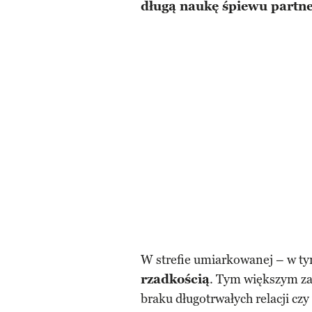
długą naukę śpiewu partn
W strefie umiarkowanej – w t
rzadkością
. Tym większym za
braku długotrwałych relacji cz