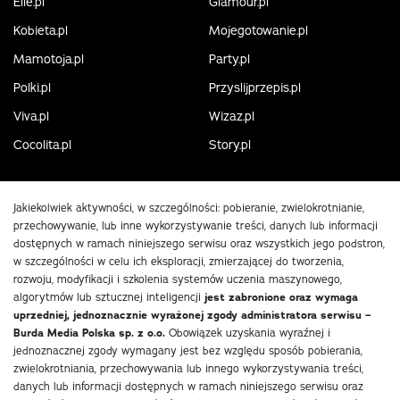
Elle.pl
Glamour.pl
Kobieta.pl
Mojegotowanie.pl
Mamotoja.pl
Party.pl
Polki.pl
Przyslijprzepis.pl
Viva.pl
Wizaz.pl
Cocolita.pl
Story.pl
Jakiekolwiek aktywności, w szczególności: pobieranie, zwielokrotnianie,
przechowywanie, lub inne wykorzystywanie treści, danych lub informacji
dostępnych w ramach niniejszego serwisu oraz wszystkich jego podstron,
w szczególności w celu ich eksploracji, zmierzającej do tworzenia,
rozwoju, modyfikacji i szkolenia systemów uczenia maszynowego,
algorytmów lub sztucznej inteligencji
jest zabronione oraz wymaga
uprzedniej, jednoznacznie wyrażonej zgody administratora serwisu –
Burda Media Polska sp. z o.o.
Obowiązek uzyskania wyraźnej i
jednoznacznej zgody wymagany jest bez względu sposób pobierania,
zwielokrotniania, przechowywania lub innego wykorzystywania treści,
danych lub informacji dostępnych w ramach niniejszego serwisu oraz