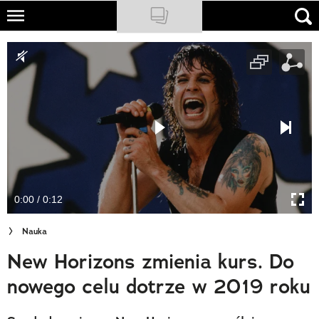
Skip
to
NATIONAL GEOGRAPHIC
main
content
TRAVELER
PODCASTY
Sklep
Newsletter
0:00 / 0:12
Cuda Polski
Nauka
Wielki Konkurs Fotograficzny
New Horizons zmienia kurs. Do
Trendbook Podróżniczy
nowego celu dotrze w 2019 roku
Polecane