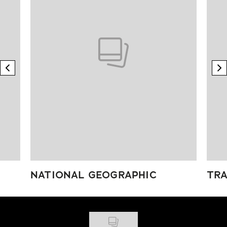
previous element
n
NATIONAL GEOGRAPHIC
TRA