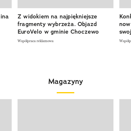
ina
Z widokiem na najpiękniejsze
Kon
fragmenty wybrzeża. Objazd
now
EuroVelo w gminie Choczewo
swoj
Współpraca reklamowa
Współp
Magazyny
Pokazywanie elementu 1 z 4