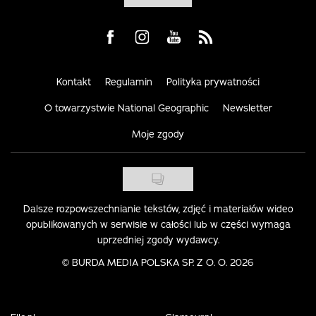
Visit us on Facebook
Visit us on Instagram
Visit us on Youtube
Visit us on Rss
Kontakt
Regulamin
Polityka prywatności
O towarzystwie National Geographic
Newsletter
Moje zgody
Dalsze rozpowszechnianie tekstów, zdjęć i materiałów wideo
opublikowanych w serwisie w całości lub w części wymaga
uprzedniej zgody wydawcy.
©
BURDA MEDIA POLSKA SP. Z O. O. 2026