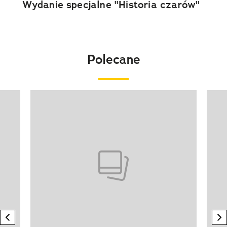
Wydanie specjalne "Historia czarów"
Polecane
Pokazywanie elementu 1 z 20
previous element
n