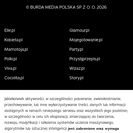
©
BURDA MEDIA POLSKA SP. Z O. O. 2026
Elle.pl
Glamour.pl
Kobieta.pl
Mojegotowanie.pl
Mamotoja.pl
Party.pl
Polki.pl
Przyslijprzepis.pl
Viva.pl
Wizaz.pl
Cocolita.pl
Story.pl
Jakiekolwiek aktywności, w szczególności: pobieranie, zwielokrotnianie,
przechowywanie, lub inne wykorzystywanie treści, danych lub informacji
dostępnych w ramach niniejszego serwisu oraz wszystkich jego podstron,
w szczególności w celu ich eksploracji, zmierzającej do tworzenia,
rozwoju, modyfikacji i szkolenia systemów uczenia maszynowego,
algorytmów lub sztucznej inteligencji
jest zabronione oraz wymaga