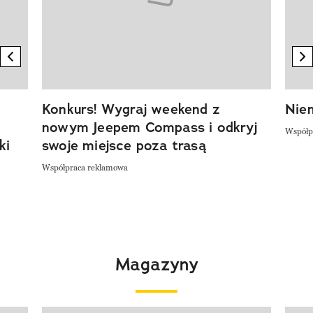
previous element
n
Konkurs! Wygraj weekend z
Niem
nowym Jeepem Compass i odkryj
Współp
ki
swoje miejsce poza trasą
Współpraca reklamowa
Magazyny