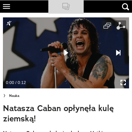
Skip
to
NATIONAL GEOGRAPHIC
main
content
TRAVELER
PODCASTY
Sklep
Newsletter
0:00 / 0:12
Cuda Polski
Nauka
Wielki Konkurs Fotograficzny
Natasza Caban opłynęła kulę
Trendbook Podróżniczy
ziemską!
Polecane