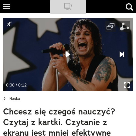
Skip
to
NATIONAL GEOGRAPHIC
main
content
TRAVELER
PODCASTY
Sklep
Newsletter
0:00 / 0:12
Cuda Polski
Nauka
Wielki Konkurs Fotograficzny
Chcesz się czegoś nauczyć?
Trendbook Podróżniczy
Czytaj z kartki. Czytanie z
Polecane
ekranu jest mniej efektywne