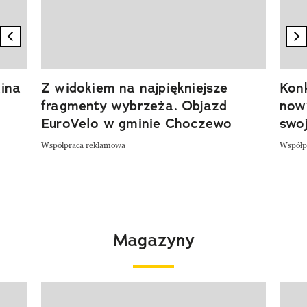
previous element
n
ina
Z widokiem na najpiękniejsze
Kon
fragmenty wybrzeża. Objazd
now
EuroVelo w gminie Choczewo
swoj
Współpraca reklamowa
Współp
Magazyny
Pokazywanie elementu 1 z 4