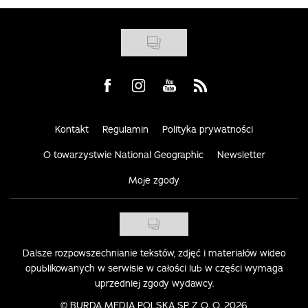
Visit us on Facebook
Visit us on Instagram
Visit us on Youtube
Visit us on Rss
Kontakt
Regulamin
Polityka prywatności
O towarzystwie National Geographic
Newsletter
Moje zgody
Dalsze rozpowszechnianie tekstów, zdjęć i materiałów wideo
opublikowanych w serwisie w całości lub w części wymaga
uprzedniej zgody wydawcy.
©
BURDA MEDIA POLSKA SP. Z O. O. 2026