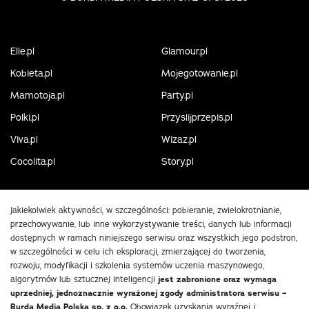
Elle.pl
Glamour.pl
Kobieta.pl
Mojegotowanie.pl
Mamotoja.pl
Party.pl
Polki.pl
Przyslijprzepis.pl
Viva.pl
Wizaz.pl
Cocolita.pl
Story.pl
Jakiekolwiek aktywności, w szczególności: pobieranie, zwielokrotnianie,
przechowywanie, lub inne wykorzystywanie treści, danych lub informacji
dostępnych w ramach niniejszego serwisu oraz wszystkich jego podstron,
w szczególności w celu ich eksploracji, zmierzającej do tworzenia,
rozwoju, modyfikacji i szkolenia systemów uczenia maszynowego,
algorytmów lub sztucznej inteligencji
jest zabronione oraz wymaga
uprzedniej, jednoznacznie wyrażonej zgody administratora serwisu –
Burda Media Polska sp. z o.o.
Obowiązek uzyskania wyraźnej i