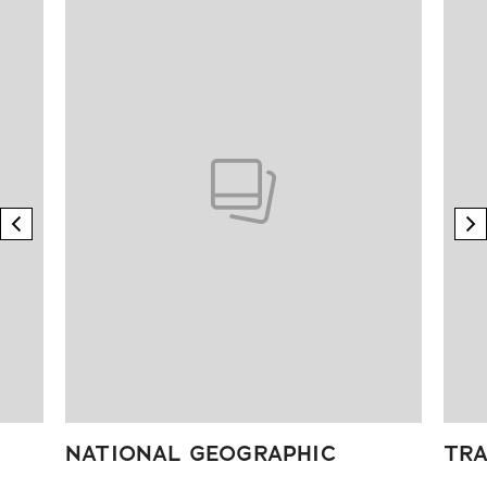
previous element
n
NATIONAL GEOGRAPHIC
TRA